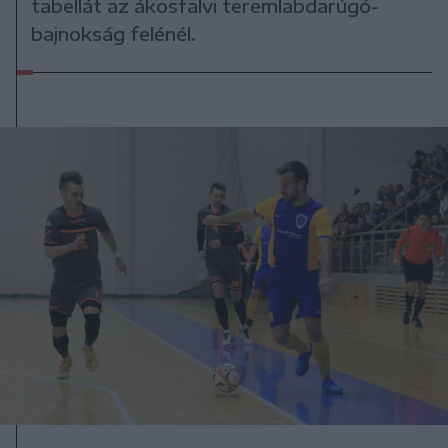
tabellát az ákosfalvi teremlabdarúgó-
bajnokság felénél.