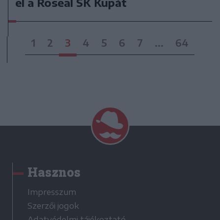
el a Roseal SK Kupát
1
2
3
4
5
6
7
...
64
Hasznos
Impresszum
Szerzői jogok
Adatvédelmi tájékoztató