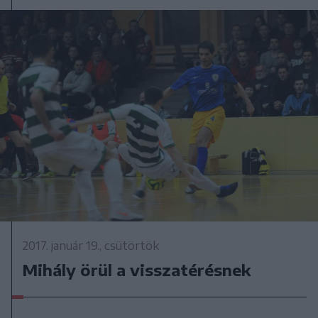
2017. január 19., csütörtök
Mihály örül a visszatérésnek