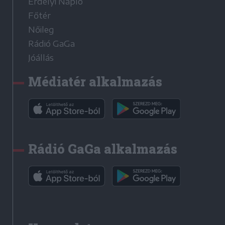
Erdélyi Napló
Főtér
Nőileg
Rádió GaGa
Jóállás
Médiatér alkalmazás
Rádió GaGa alkalmazás