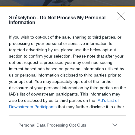
Székelyhon -
Do Not Process My Personal
Information
2017. január 25., szerda
If you wish to opt-out of the sale, sharing to third parties, or
processing of your personal or sensitive information for
Kézdit kiejtette az Imperial Wet,
targeted advertising by us, please use the below opt-out
következhet Udvarhely csapata
section to confirm your selection. Please note that after your
opt-out request is processed you may continue seeing
interest-based ads based on personal information utilized by
us or personal information disclosed to third parties prior to
your opt-out. You may separately opt-out of the further
disclosure of your personal information by third parties on the
2017. január 24., kedd
IAB’s list of downstream participants. This information may
also be disclosed by us to third parties on the
IAB’s List of
Gyorsan búcsúzott a kupától az
Downstream Participants
that may further disclose it to other
Inter
third parties.
Personal Data Processing Opt Outs