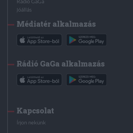
Rádió GaGa
Jóállás
Médiatér alkalmazás
Rádió GaGa alkalmazás
Kapcsolat
Írjon nekünk