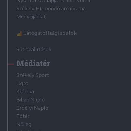
Nyomtatott lapjaink archívuma
Székely Hírmondó archívuma
Médiaajánlat
Látogatottsági adatok
Sütibeállítások
Médiatér
Székely Sport
Liget
Krónika
Bihari Napló
Erdélyi Napló
Főtér
Nőileg