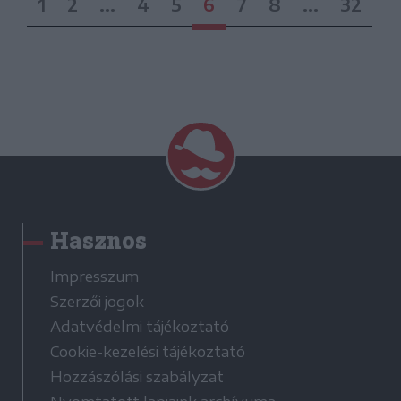
1
2
...
4
5
6
7
8
...
32
Hasznos
Impresszum
Szerzői jogok
Adatvédelmi tájékoztató
Cookie-kezelési tájékoztató
Hozzászólási szabályzat