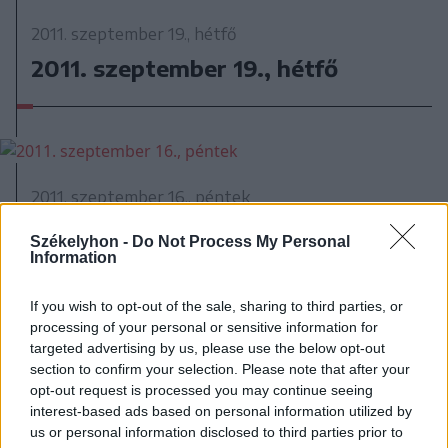
2011. szeptember 19., hétfő
2011. szeptember 19., hétfő
2011. szeptember 16., péntek
2011. szeptember 16., péntek
Székelyhon -
Do Not Process My Personal
Information
If you wish to opt-out of the sale, sharing to third parties, or
processing of your personal or sensitive information for
targeted advertising by us, please use the below opt-out
section to confirm your selection. Please note that after your
2011. szeptember 15., csütörtök
opt-out request is processed you may continue seeing
interest-based ads based on personal information utilized by
2011. szeptember 15., csütörtök
us or personal information disclosed to third parties prior to