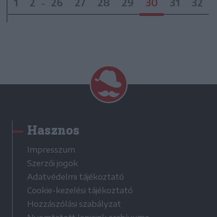
1
2
26
27
28
29
30
31
32
..
Hasznos
Impresszum
Szerzői jogok
Adatvédelmi tájékoztató
Cookie-kezelési tájékoztató
Hozzászólási szabályzat