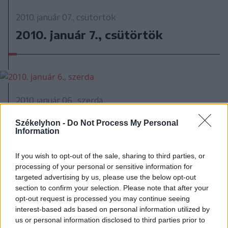
2010. január 07., csütörtök
2010. január 7., csütörtök
2010. január 06., szerda
2010. január 6., szerda
Székelyhon -
Do Not Process My Personal
Information
If you wish to opt-out of the sale, sharing to third parties, or
processing of your personal or sensitive information for
targeted advertising by us, please use the below opt-out
section to confirm your selection. Please note that after your
2010. január 05., kedd
opt-out request is processed you may continue seeing
interest-based ads based on personal information utilized by
2010. január 5., kedd
us or personal information disclosed to third parties prior to