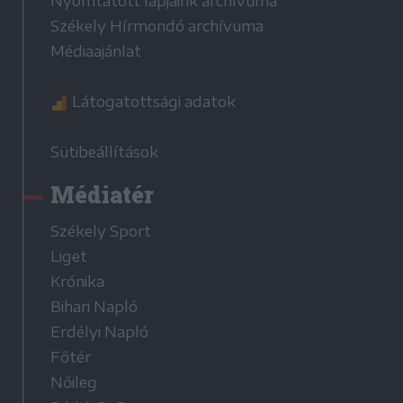
Nyomtatott lapjaink archívuma
Székely Hírmondó archívuma
Médiaajánlat
Látogatottsági adatok
Sütibeállítások
Médiatér
Székely Sport
Liget
Krónika
Bihari Napló
Erdélyi Napló
Főtér
Nőileg