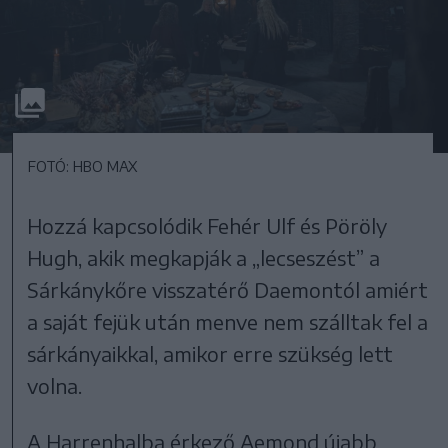
FOTÓ: HBO MAX
Hozzá kapcsolódik Fehér Ulf és Pöröly
Hugh, akik megkapják a „lecseszést” a
Sárkánykőre visszatérő Daemontól amiért
a saját fejük után menve nem szálltak fel a
sárkányaikkal, amikor erre szükség lett
volna.
A Harrenhalba érkező Aemond újabb