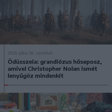
2026. július 18., szombat
Ödüsszeia: grandiózus hőseposz,
amivel Christopher Nolan ismét
lenyűgöz mindenkit