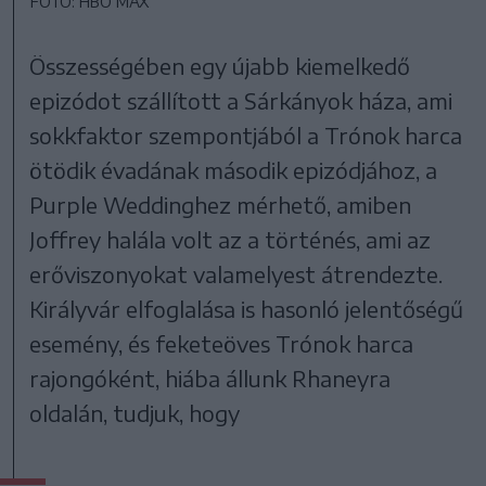
FOTÓ: HBO MAX
Összességében egy újabb kiemelkedő
epizódot szállított a Sárkányok háza, ami
sokkfaktor szempontjából a Trónok harca
ötödik évadának második epizódjához, a
Purple Weddinghez mérhető, amiben
Joffrey halála volt az a történés, ami az
erőviszonyokat valamelyest átrendezte.
Királyvár elfoglalása is hasonló jelentőségű
esemény, és feketeöves Trónok harca
rajongóként, hiába állunk Rhaneyra
oldalán, tudjuk, hogy