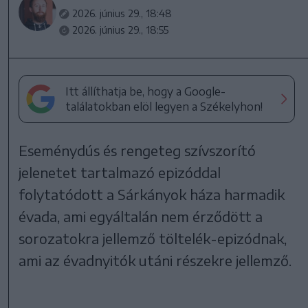
2026. június 29., 18:48
2026. június 29., 18:55
Itt állíthatja be, hogy a Google-
találatokban elöl legyen a Székelyhon!
Eseménydús és rengeteg szívszorító
jelenetet tartalmazó epizóddal
folytatódott a Sárkányok háza harmadik
évada, ami egyáltalán nem érződött a
sorozatokra jellemző töltelék-epizódnak,
ami az évadnyitók utáni részekre jellemző.