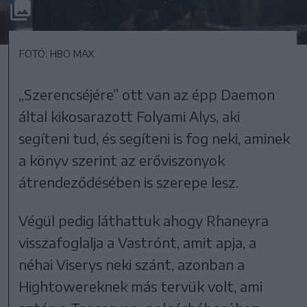
FOTÓ: HBO MAX
„Szerencséjére” ott van az épp Daemon
által kikosarazott Folyami Alys, aki
segíteni tud, és segíteni is fog neki, aminek
a könyv szerint az erőviszonyok
átrendeződésében is szerepe lesz.
Végül pedig láthattuk ahogy Rhaneyra
visszafoglalja a Vastrónt, amit apja, a
néhai Viserys neki szánt, azonban a
Hightowereknek más tervük volt, ami