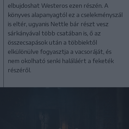
elbujdoshat Westeros ezen részén. A
könyves alapanyagtól ez a cselekményszál
is eltér, ugyanis Nettle bár részt vesz
sárkányával több csatában is, ő az
összecsapások után a többiektől
elkülönülve fogyasztja a vacsoráját, és
nem okolható senki haláláért a feketék
részéről.