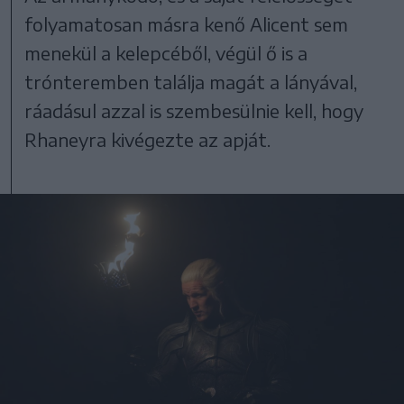
folyamatosan másra kenő Alicent sem
menekül a kelepcéből, végül ő is a
trónteremben találja magát a lányával,
ráadásul azzal is szembesülnie kell, hogy
Rhaneyra kivégezte az apját.