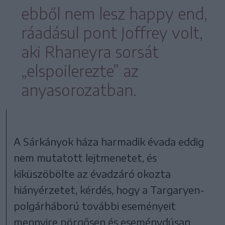
ebből nem lesz happy end,
ráadásul pont Joffrey volt,
aki Rhaneyra sorsát
„elspoilerezte” az
anyasorozatban.
A Sárkányok háza harmadik évada eddig
nem mutatott lejtmenetet, és
kiküszöbölte az évadzáró okozta
hiányérzetet, kérdés, hogy a Targaryen-
polgárháború további eseményeit
mennyire pörgősen és eseménydúsan