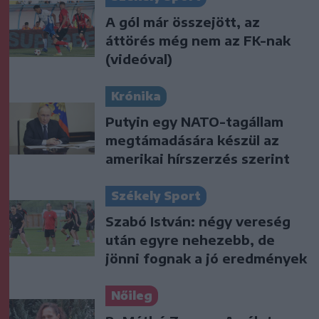
A gól már összejött, az
áttörés még nem az FK-nak
(videóval)
Krónika
Putyin egy NATO-tagállam
megtámadására készül az
amerikai hírszerzés szerint
Székely Sport
Szabó István: négy vereség
után egyre nehezebb, de
jönni fognak a jó eredmények
Nőileg