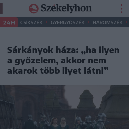
•
•
•
24H
CSÍKSZÉK
GYERGYÓSZÉK
HÁROMSZÉK
Sárkányok háza: „ha ilyen
a győzelem, akkor nem
akarok több ilyet látni”