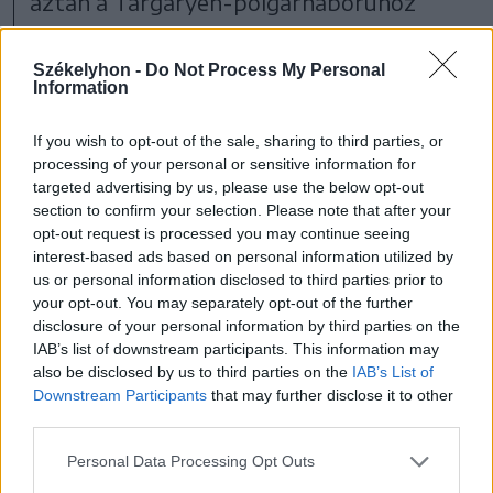
aztán a Targaryen-polgárháborúhoz
vezetett, ami azóta is szedi az áldozatait
mindkét oldalon. Rhaneyra
Székelyhon -
Do Not Process My Personal
Information
trónvisszaszerzése egyáltalán nem volt
dicsőséges és magasztos, sőt inkább
If you wish to opt-out of the sale, sharing to third parties, or
processing of your personal or sensitive information for
gyászos és méltatlan: miután az királyi
targeted advertising by us, please use the below opt-out
testőrség szembenállását az újdonsült
section to confirm your selection. Please note that after your
opt-out request is processed you may continue seeing
belső szövetségesük, ser Luthor Largent
interest-based ads based on personal information utilized by
(akit Tom Cullen alakít, aki sokak számára
us or personal information disclosed to third parties prior to
your opt-out. You may separately opt-out of the further
a Downton Abbey Anthony Gillingham-
disclosure of your personal information by third parties on the
IAB’s list of downstream participants. This information may
jaként lehet ismerős) az Aranyköpenyesek
also be disclosed by us to third parties on the
IAB’s List of
vezetője elnyomja.
Downstream Participants
that may further disclose it to other
third parties.
Personal Data Processing Opt Outs