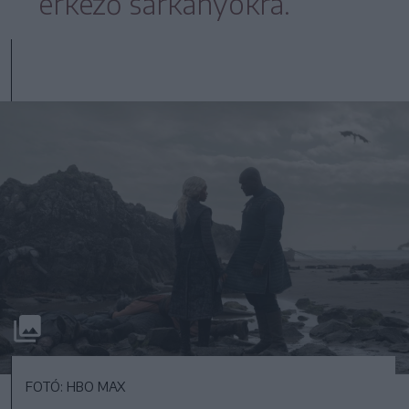
érkező sárkányokra.
FOTÓ: HBO MAX