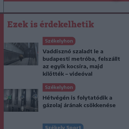
Ezek is érdekelhetik
Székelyhon
Vaddisznó szaladt le a
budapesti metróba, felszállt
az egyik kocsira, majd
kilőtték – videóval
Székelyhon
Hétvégén is folytatódik a
gázolaj árának csökkenése
Székely Sport