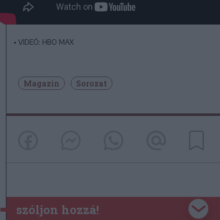
•
VIDEÓ: HBO MAX
Magazin
Sorozat
szóljon hozzá!