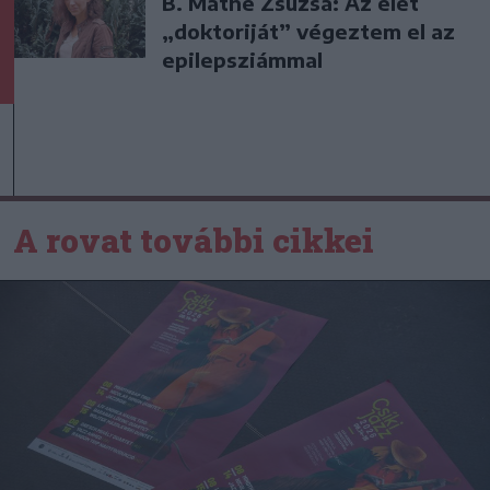
B. Máthé Zsuzsa: Az élet
„doktoriját” végeztem el az
epilepsziámmal
A rovat további cikkei