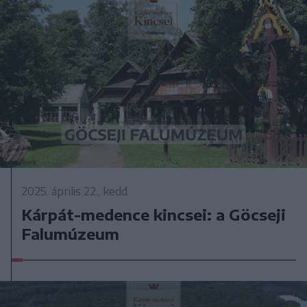
2025. április 22., kedd
Kárpát-medence kincsei: a Göcseji
Falumúzeum