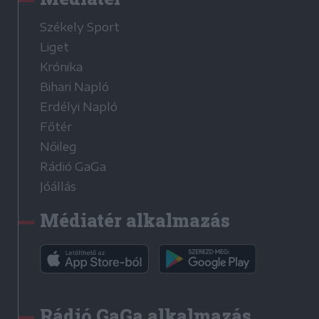
Székely Sport
Liget
Krónika
Bihari Napló
Erdélyi Napló
Főtér
Nőileg
Rádió GaGa
Jóállás
Médiatér alkalmazás
Rádió GaGa alkalmazás