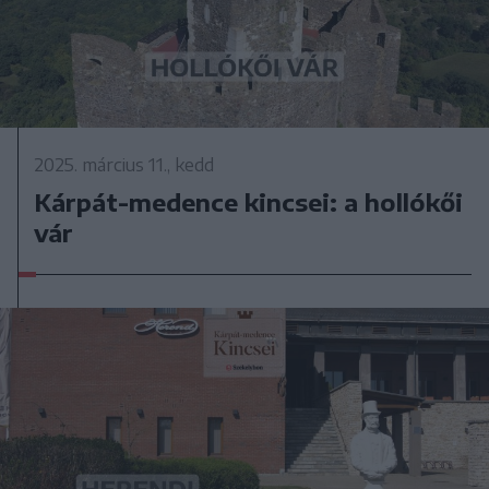
2025. március 11., kedd
Kárpát-medence kincsei: a hollókői
vár