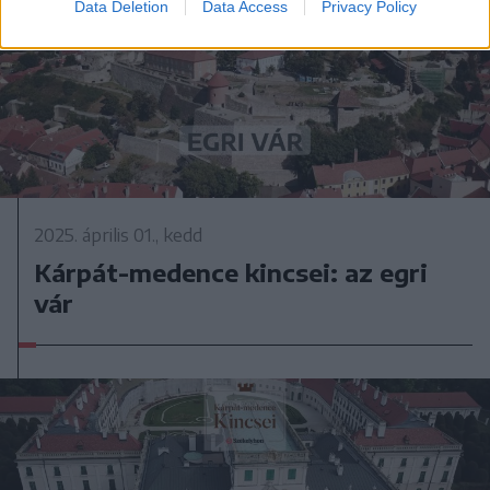
Data Deletion
Data Access
Privacy Policy
2025. április 01., kedd
Kárpát-medence kincsei: az egri
vár