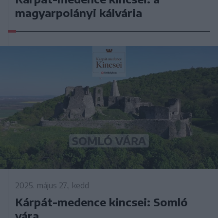
magyarpolányi kálvária
2025. május 27., kedd
Kárpát-medence kincsei: Somló
vára