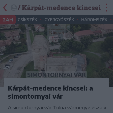
/ Kárpát-medence kincsei
•
•
•
24H
CSÍKSZÉK
GYERGYÓSZÉK
HÁROMSZÉK
Kárpát-medence kincsei: a
simontornyai vár
A simontornyai vár Tolna vármegye északi