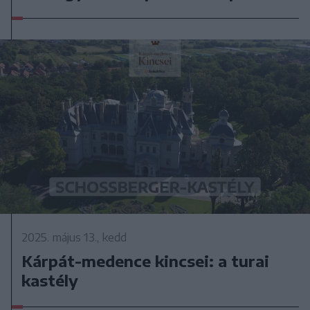
2025. május 13., kedd
Kárpát-medence kincsei: a turai
kastély