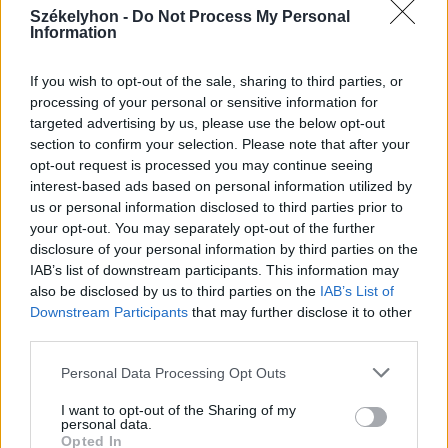
Székelyhon -
Do Not Process My Personal
Korábbi cikkek betöltése
Information
If you wish to opt-out of the sale, sharing to third parties, or
processing of your personal or sensitive information for
targeted advertising by us, please use the below opt-out
section to confirm your selection. Please note that after your
opt-out request is processed you may continue seeing
interest-based ads based on personal information utilized by
us or personal information disclosed to third parties prior to
your opt-out. You may separately opt-out of the further
disclosure of your personal information by third parties on the
Hasznos
IAB’s list of downstream participants. This information may
also be disclosed by us to third parties on the
IAB’s List of
Impresszum
Downstream Participants
that may further disclose it to other
Szerzői jogok
third parties.
Adatvédelmi tájékoztató
Personal Data Processing Opt Outs
Cookie-kezelési tájékoztató
I want to opt-out of the Sharing of my
Hozzászólási szabályzat
personal data.
Opted In
Nyomtatott lapjaink archívuma