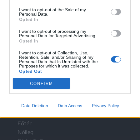
Székely Hírmondó archívuma
I want to opt-out of the Sale of my
Personal Data.
Médiaajánlat
Opted In
I want to opt-out of processing my
Látogatottsági adatok
Personal Data for Targeted Advertising.
Opted In
Sütibeállítások
I want to opt-out of Collection, Use,
Retention, Sale, and/or Sharing of my
Personal Data that Is Unrelated with the
Médiatér
Purposes for which it was collected.
Opted Out
Székely Sport
CONFIRM
Liget
Krónika
Bihari Napló
Data Deletion
Data Access
Privacy Policy
Erdélyi Napló
Főtér
Nőileg