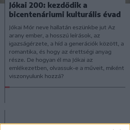
Jókai 200: kezdődik a
bicentenáriumi kulturális évad
Jókai Mór neve hallatán eszünkbe jut Az
arany ember, a hosszú leírások, az
igazságérzete, a híd a generációk között, a
romantika, és hogy az érettségi anyag
része. De hogyan él ma Jókai az
emlékezetben, olvassuk-e a műveit, miként
viszonyulunk hozzá?