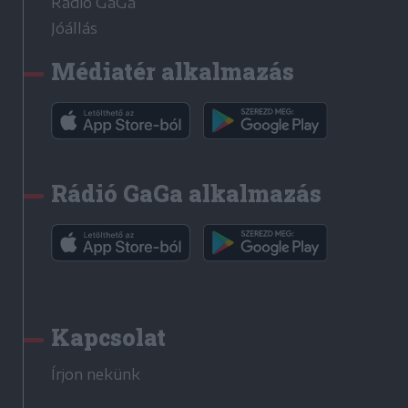
Rádió GaGa
Jóállás
Médiatér alkalmazás
Rádió GaGa alkalmazás
Kapcsolat
Írjon nekünk