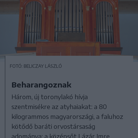
FOTÓ: BELICZAY LÁSZLÓ
Beharangoznak
Három, új toronylakó hívja
szentmisékre az atyhaiakat: a 80
kilogrammos magyarországi, a faluhoz
kötődő baráti orvostársaság
adománya; a középsőt Lázár Imre