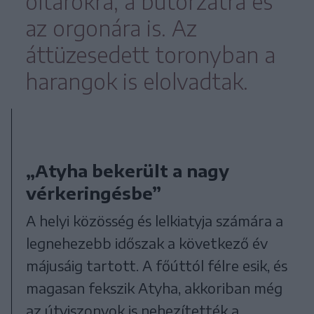
oltárokra, a bútorzatra és
az orgonára is. Az
áttüzesedett toronyban a
harangok is elolvadtak.
„Atyha bekerült a nagy
vérkeringésbe”
A helyi közösség és lelkiatyja számára a
legnehezebb időszak a következő év
májusáig tartott. A főúttól félre esik, és
magasan fekszik Atyha, akkoriban még
az útviszonyok is nehezítették a