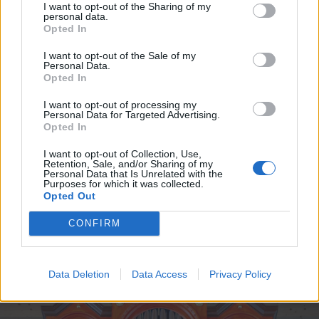
I want to opt-out of the Sharing of my
(újra)tervezésre utal, a térkövek a
personal data.
Opted In
látványt és kényelmet egyként
I want to opt-out of the Sale of my
szolgálják.
Personal Data.
Opted In
I want to opt-out of processing my
Personal Data for Targeted Advertising.
Pap Zoltán
Opted In
székelyudvarhelyi
I want to opt-out of Collection, Use,
Retention, Sale, and/or Sharing of my
orgonaépítő műhelyében
Personal Data that Is Unrelated with the
Purposes for which it was collected.
Opted Out
készült az új orgona.
CONFIRM
Data Deletion
Data Access
Privacy Policy