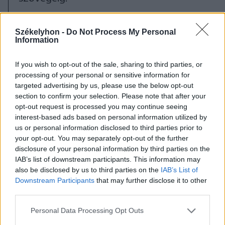
Székelyhon -
Do Not Process My Personal
Az újjáépítés terveit
Information
Márton Judit
If you wish to opt-out of the sale, sharing to third parties, or
processing of your personal or sensitive information for
műemlékvédő
targeted advertising by us, please use the below opt-out
section to confirm your selection. Please note that after your
szakmérnök, az érsekség
opt-out request is processed you may continue seeing
építészeti irodájának
interest-based ads based on personal information utilized by
us or personal information disclosed to third parties prior to
vezetője, a belsőépítészetit
your opt-out. You may separately opt-out of the further
disclosure of your personal information by third parties on the
Káldi Gyula készítette.
IAB’s list of downstream participants. This information may
also be disclosed by us to third parties on the
IAB’s List of
Downstream Participants
that may further disclose it to other
A padló- és padfűtés az időseknek is
third parties.
kedvez, az esővíz elvezetése illetve a
Personal Data Processing Opt Outs
mozgássérült feljáró gondos