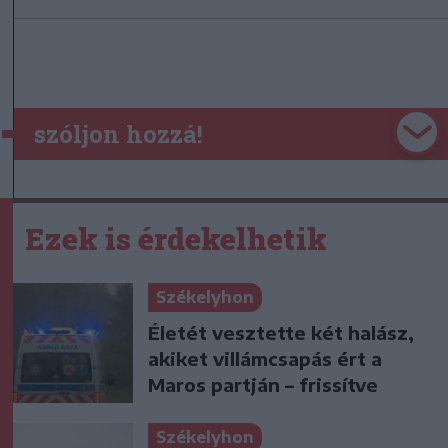
szóljon hozzá!
Ezek is érdekelhetik
Székelyhon
Életét vesztette két halász,
akiket villámcsapás ért a
Maros partján – frissítve
Székelyhon