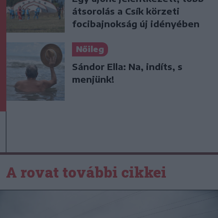
átsorolás a Csík körzeti
focibajnokság új idényében
Nőileg
Sándor Ella: Na, indíts, s
menjünk!
A rovat további cikkei