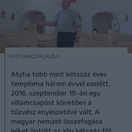
FOTÓ: BELICZAY LÁSZLÓ
Atyha több mint kétszáz éves
temploma három évvel ezelőtt,
2016. szeptember 18-án egy
villámcsapást követően a
tűzvész enyészetévé vált. A
magyar nemzet összefogása
lelket öntött az alig kétszáz főt