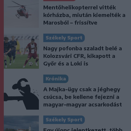
Mentőhelikopterrel vitték
kórházba, miután kiemelték a
Marosból – frissítve
Székely Sport
Nagy pofonba szaladt belé a
Kolozsvári CFR, kikapott a
Győr és a Loki is
Krónika
A Majka-ügy csak a jéghegy
csúcsa, be kellene fejezni a
magyar–magyar acsarkodást
Székely Sport
Egy újonc jelentkezett, több