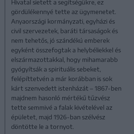
Hivatal sietett a segítségükre, ez
gördülékennyé tette az ügymenetet.
Anyaországi kormányzati, egyházi és
civil szervezetek, baráti társaságok és
nem tehetős, jó szándékú emberek
egyként összefogtak a helybéliekkel és
elszármazottakkal, hogy mihamarabb
gyógyítsák a spirituális sebeket,
felépíttetvén a már korábban is sok
kárt szenvedett istenházát – 1867-ben
majdnem hasonló mértékű tűzvész
tette semmivé a falak kivételével az
épületet, majd 1926-ban szélvész
döntötte le a tornyot.