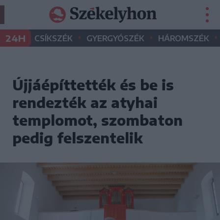
•
•
•
24H
CSÍKSZÉK
GYERGYÓSZÉK
HÁROMSZÉK
Újjáépíttették és be is
rendezték az atyhai
templomot, szombaton
pedig felszentelik