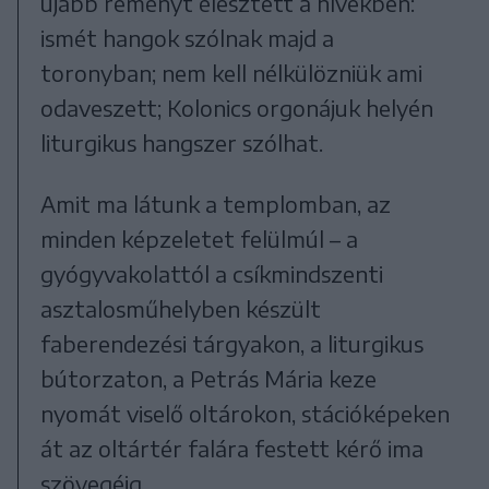
újabb reményt élesztett a hívekben:
ismét hangok szólnak majd a
toronyban; nem kell nélkülözniük ami
odaveszett; Kolonics orgonájuk helyén
liturgikus hangszer szólhat.
Amit ma látunk a templomban, az
minden képzeletet felülmúl – a
gyógyvakolattól a csíkmindszenti
asztalosműhelyben készült
faberendezési tárgyakon, a liturgikus
bútorzaton, a Petrás Mária keze
nyomát viselő oltárokon, stációképeken
át az oltártér falára festett kérő ima
szövegéig.