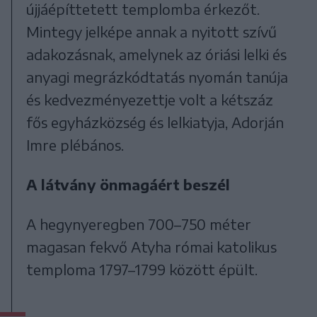
újjáépíttetett templomba érkezőt.
Mintegy jelképe annak a nyitott szívű
adakozásnak, amelynek az óriási lelki és
anyagi megrázkódtatás nyomán tanúja
és kedvezményezettje volt a kétszáz
fős egyházközség és lelkiatyja, Adorján
Imre plébános.
A látvány önmagáért beszél
A hegynyeregben 700–750 méter
magasan fekvő Atyha római katolikus
temploma 1797–1799 között épült.