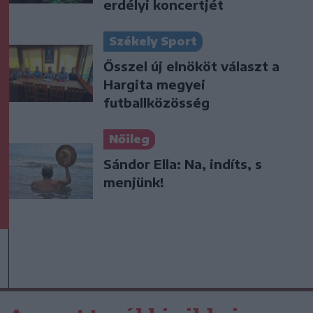
erdélyi koncertjét
Székely Sport
Ősszel új elnököt választ a
Hargita megyei
futballközösség
Nőileg
Sándor Ella: Na, indíts, s
menjünk!