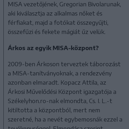
MISA vezetőjének, Gregorian Bivolarunak,
aki kiválasztja az alkalmas nőket és
férfiakat, majd a fotókat összegyűjti,
összefűzi és fekete mágiát űz velük.
Árkos az egyik MISA-központ?
2009-ben Árkoson terveztek táborozást
a MISA-tanítványoknak, a rendezvény
azonban elmaradt. Kopacz Attila, az
Árkosi Művelődési Központ igazgatója a
Székelyhon.ro-nak elmondta, Cs. I. L.-t
kitiltotta a központból, mert nem
szeretné, ha a nevét egybemosnák ezzel a
tevékenységgel. Elmondása szerint