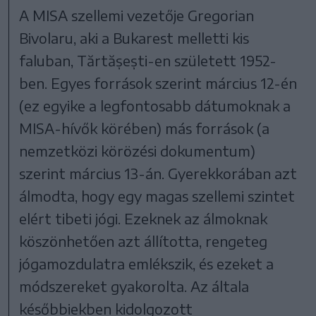
A MISA szellemi vezetője Gregorian
Bivolaru, aki a Bukarest melletti kis
faluban, Tărtășești-en született 1952-
ben. Egyes források szerint március 12-én
(ez egyike a legfontosabb dátumoknak a
MISA-hívők körében) más források (a
nemzetközi körözési dokumentum)
szerint március 13-án. Gyerekkorában azt
álmodta, hogy egy magas szellemi szintet
elért tibeti jógi. Ezeknek az álmoknak
köszönhetően azt állította, rengeteg
jógamozdulatra emlékszik, és ezeket a
módszereket gyakorolta. Az általa
későbbiekben kidolgozott