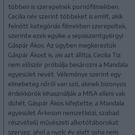
többen is szerepelnek pornófilmekben.
Cecilia név szerint többeket is említ, akik
felnőtt kategóriás filmekben szerepeltek,
szerinte ezek egyike a sepsiszentgyörgyi
Gáspár Ákos. Az ügyben megkerestük
Gáspár Ákost is, aki azt állítja, Cecilia Tiz
nem először próbálja besározni a Mandala
egyesület nevét. Véleménye szerint egy
elmebeteg nőről van szó, akinek bizonyos
érdekkörök kihasználják a MISA elleni vak
dühét. Gáspár Ákos kifejtette, a Mandala
egyesület Árkoson nemzetközi, szabad
részvételű művészeti alkotótáborokat
szervez, ahol a nyolc év alatt soha nem