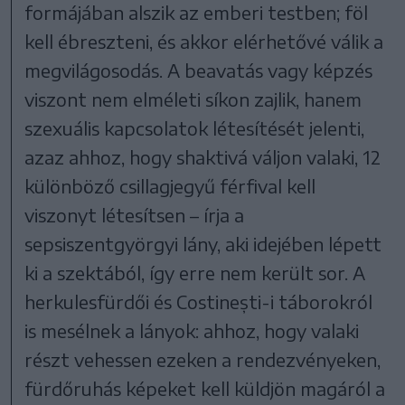
formájában alszik az emberi testben; föl
kell ébreszteni, és akkor elérhetővé válik a
megvilágosodás. A beavatás vagy képzés
viszont nem elméleti síkon zajlik, hanem
szexuális kapcsolatok létesítését jelenti,
azaz ahhoz, hogy shaktivá váljon valaki, 12
különböző csillagjegyű férfival kell
viszonyt létesítsen – írja a
sepsiszentgyörgyi lány, aki idejében lépett
ki a szektából, így erre nem került sor. A
herkulesfürdői és Costinești-i táborokról
is mesélnek a lányok: ahhoz, hogy valaki
részt vehessen ezeken a rendezvényeken,
fürdőruhás képeket kell küldjön magáról a