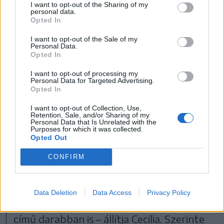
I want to opt-out of the Sharing of my
personal data.
mai napig kapcsolatban vagyok régi
Opted In
tagokkal, és biztosan tudom, hogy
I want to opt-out of the Sale of my
sepsiszentgyörgyi lányok is részt vettek
Personal Data.
Opted In
videochat-szolgáltatásban és
I want to opt-out of processing my
sztriptíztáncot is vállaltak a MISA-ért,
Personal Data for Targeted Advertising.
Opted In
valamint Bivolaru ágyában is
I want to opt-out of Collection, Use,
megfordultak, hogy így fejlődjenek
Retention, Sale, and/or Sharing of my
Personal Data that Is Unrelated with the
spirituálisan.”
Purposes for which it was collected.
Opted Out
Az Arte Diem egyesület alapítói mind
CONFIRM
MISA-oktatók vagy tanítványokés
kapcsolatban vannak Cs.I.L.-lel , és többen
Data Deletion
Data Access
Privacy Policy
szerepeltek az általa rendezett La țigănci
című darabban is – állítja Cecilia. Szerinte