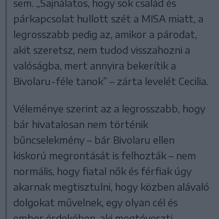
sem. „Sajnálatos, hogy sok család és
párkapcsolat hullott szét a MISA miatt, a
legrosszabb pedig az, amikor a párodat,
akit szeretsz, nem tudod visszahozni a
valóságba, mert annyira bekerítik a
Bivolaru-féle tanok” – zárta levelét Cecilia.
Véleménye szerint az a legrosszabb, hogy
bár hivatalosan nem történik
bűncselekmény – bár Bivolaru ellen
kiskorú megrontását is felhozták – nem
normális, hogy fiatal nők és férfiak úgy
akarnak megtisztulni, hogy közben alávaló
dolgokat művelnek, egy olyan cél és
ember érdekében, aki megtéveszti,