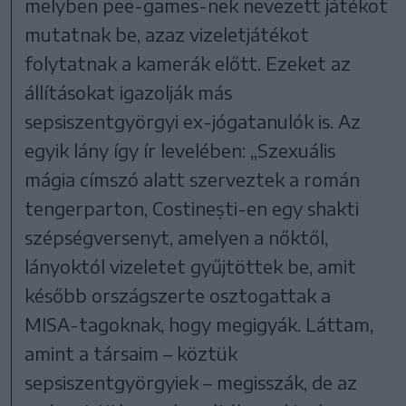
melyben pee-games-nek nevezett játékot
mutatnak be, azaz vizeletjátékot
folytatnak a kamerák előtt. Ezeket az
állításokat igazolják más
sepsiszentgyörgyi ex-jógatanulók is. Az
egyik lány így ír levelében: „Szexuális
mágia címszó alatt szerveztek a román
tengerparton, Costinești-en egy shakti
szépségversenyt, amelyen a nőktől,
lányoktól vizeletet gyűjtöttek be, amit
később országszerte osztogattak a
MISA-tagoknak, hogy megigyák. Láttam,
amint a társaim – köztük
sepsiszentgyörgyiek – megisszák, de az