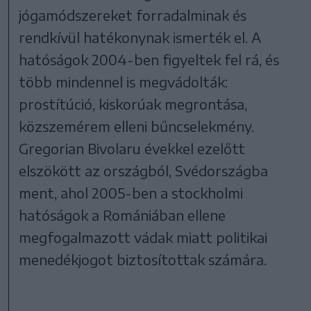
jógamódszereket forradalminak és
rendkívül hatékonynak ismerték el. A
hatóságok 2004-ben figyeltek fel rá, és
több mindennel is megvádolták:
prostítúció, kiskorúak megrontása,
közszemérem elleni bűncselekmény.
Gregorian Bivolaru évekkel ezelőtt
elszökött az országból, Svédországba
ment, ahol 2005-ben a stockholmi
hatóságok a Romániában ellene
megfogalmazott vádak miatt politikai
menedékjogot biztosítottak számára.