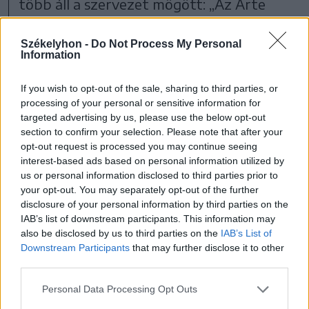
több áll a szervezet mögött: „Az Arte
Diem minden alapítója MISA-tag vagy
Székelyhon -
Do Not Process My Personal
MISA-oktató, így nagyon közel állnak a
Information
szektához, de leplezik a tevékenységüket.
If you wish to opt-out of the sale, sharing to third parties, or
A tagok között több olyan van, aki már
processing of your personal or sensitive information for
feltűnt különböző felnőttfilmekben.
targeted advertising by us, please use the below opt-out
section to confirm your selection. Please note that after your
opt-out request is processed you may continue seeing
Az ex-MISA-oktató szerint Cs. I. L.
interest-based ads based on personal information utilized by
Bukarestben tartott toborzást melyek
us or personal information disclosed to third parties prior to
your opt-out. You may separately opt-out of the further
révén beszervezte a férfiakat és nőket a
disclosure of your personal information by third parties on the
MISA-ba, ahol aztán képzéseken,
IAB’s list of downstream participants. This information may
also be disclosed by us to third parties on the
IAB’s List of
workshopok-on vettek részt. Később
Downstream Participants
that may further disclose it to other
filmek forgatásához, illetve videochat
third parties.
munkákra is rávették az embereket: \"Én
Personal Data Processing Opt Outs
már évek óta nem vagyok MISA-tag, de