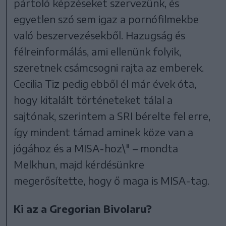
pártoló képzéseket szervezünk, és
egyetlen szó sem igaz a pornófilmekbe
való beszervezésekből. Hazugság és
félreinformálás, ami ellenünk folyik,
szeretnek csámcsogni rajta az emberek.
Cecilia Tiz pedig ebből él már évek óta,
hogy kitalált történeteket tálal a
sajtónak, szerintem a SRI bérelte fel erre,
így mindent támad aminek köze van a
jógához és a MISA-hoz\" – mondta
Melkhun, majd kérdésünkre
megerősítette, hogy ő maga is MISA-tag.
Ki az a Gregorian Bivolaru?