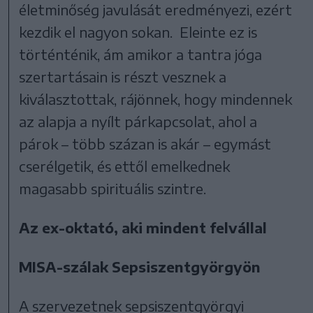
életminőség javulását eredményezi, ezért
kezdik el nagyon sokan. Eleinte ez is
történténik, ám amikor a tantra jóga
szertartásain is részt vesznek a
kiválasztottak, rájönnek, hogy mindennek
az alapja a nyílt párkapcsolat, ahol a
párok – több százan is akár – egymást
cserélgetik, és ettől emelkednek
magasabb spirituális szintre.
Az ex-oktató, aki mindent felvállal
MISA-szálak Sepsiszentgyörgyön
A szervezetnek sepsiszentgyörgyi