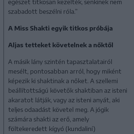
egészet titkosan kezelték, senkinek nem
szabadott beszélni róla.”
A Miss Shakti egyik titkos próbája
Aljas tetteket követelnek a nőktől
A másik lány szintén tapasztalatairól
mesélt, pontosabban arról, hogy miként
képezik ki shaktinak a nőket. A szellemi
beállítottságú követők shaktiban az isteni
akaratot látják, vagy az isteni anyát, aki
teljes odaadást követel meg. A jógik
számára shakti az erő, amely
föltekeredett kígyó (kundaliní)