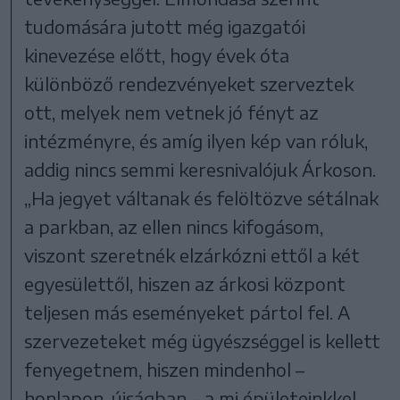
tudomására jutott még igazgatói
kinevezése előtt, hogy évek óta
különböző rendezvényeket szerveztek
ott, melyek nem vetnek jó fényt az
intézményre, és amíg ilyen kép van róluk,
addig nincs semmi keresnivalójuk Árkoson.
„Ha jegyet váltanak és felöltözve sétálnak
a parkban, az ellen nincs kifogásom,
viszont szeretnék elzárkózni ettől a két
egyesülettől, hiszen az árkosi központ
teljesen más eseményeket pártol fel. A
szervezeteket még ügyészséggel is kellett
fenyegetnem, hiszen mindenhol –
honlapon, újságban – a mi épületeinkkel