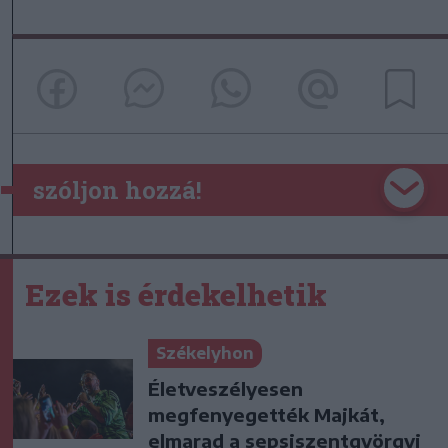
szóljon hozzá!
Ezek is érdekelhetik
Székelyhon
Életveszélyesen
megfenyegették Majkát,
elmarad a sepsiszentgyörgyi