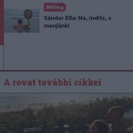
Nőileg
Sándor Ella: Na, indíts, s
menjünk!
A rovat további cikkei