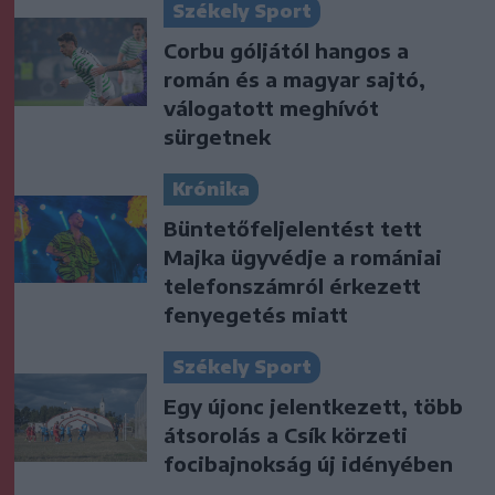
Székely Sport
Corbu góljától hangos a
román és a magyar sajtó,
válogatott meghívót
sürgetnek
Krónika
Büntetőfeljelentést tett
Majka ügyvédje a romániai
telefonszámról érkezett
fenyegetés miatt
Székely Sport
Egy újonc jelentkezett, több
átsorolás a Csík körzeti
focibajnokság új idényében