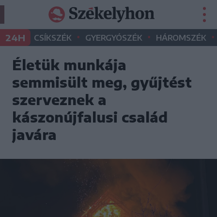
•
•
•
24H
CSÍKSZÉK
GYERGYÓSZÉK
HÁROMSZÉK
Életük munkája
semmisült meg, gyűjtést
szerveznek a
kászonújfalusi család
javára