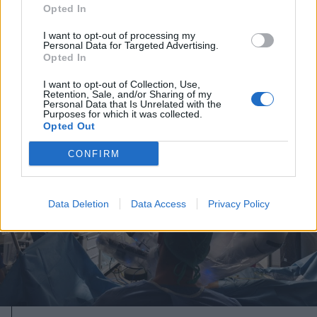
vízhozamának növelését segítené
Opted In
elő
I want to opt-out of processing my
Personal Data for Targeted Advertising.
Opted In
I want to opt-out of Collection, Use,
Retention, Sale, and/or Sharing of my
Personal Data that Is Unrelated with the
Purposes for which it was collected.
Opted Out
CONFIRM
Data Deletion
Data Access
Privacy Policy