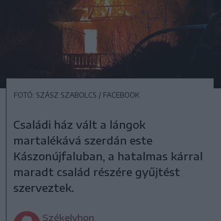
FOTÓ: SZÁSZ SZABOLCS / FACEBOOK
Családi ház vált a lángok
martalékává szerdán este
Kászonújfaluban, a hatalmas kárral
maradt család részére gyűjtést
szerveztek.
Székelyhon