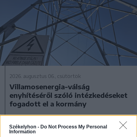
2026. augusztus 06., csütörtök
Villamosenergia-válság
enyhítéséről szóló intézkedéseket
fogadott el a kormány
Székelyhon -
Do Not Process My Personal
Information