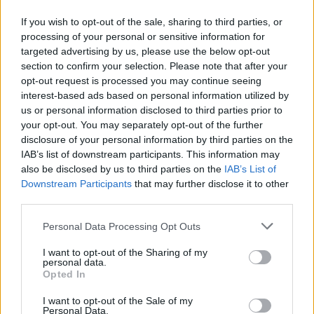
If you wish to opt-out of the sale, sharing to third parties, or
processing of your personal or sensitive information for
targeted advertising by us, please use the below opt-out
section to confirm your selection. Please note that after your
opt-out request is processed you may continue seeing
interest-based ads based on personal information utilized by
us or personal information disclosed to third parties prior to
your opt-out. You may separately opt-out of the further
disclosure of your personal information by third parties on the
IAB’s list of downstream participants. This information may
also be disclosed by us to third parties on the
IAB’s List of
Downstream Participants
that may further disclose it to other
third parties.
Personal Data Processing Opt Outs
2026. augusztus 06., csütörtök
Bolojan szerint négy éve a
I want to opt-out of the Sharing of my
personal data.
közlekedési minisztériumnál van
Opted In
egy projekt, ami a Duna
I want to opt-out of the Sale of my
Personal Data.