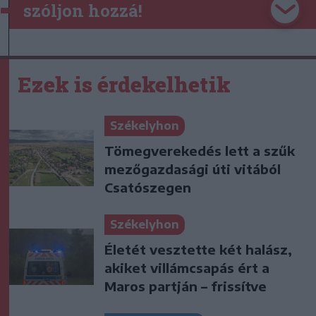
szóljon hozzá!
Ezek is érdekelhetik
Székelyhon
Tömegverekedés lett a szűk
mezőgazdasági úti vitából
Csatószegen
Székelyhon
Életét vesztette két halász,
akiket villámcsapás ért a
Maros partján – frissítve