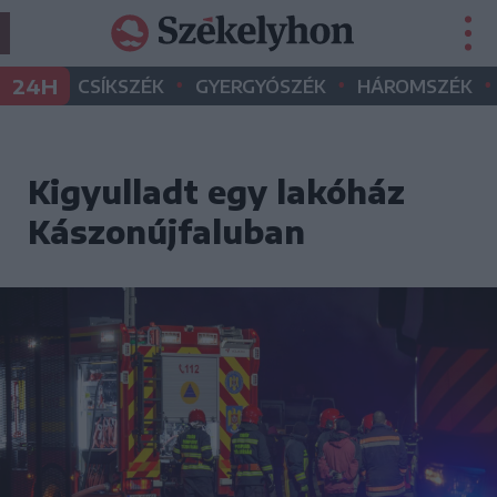
•
•
•
24H
CSÍKSZÉK
GYERGYÓSZÉK
HÁROMSZÉK
Kigyulladt egy lakóház
Kászonújfaluban