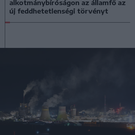
alkotmánybíróságon az államfő az
új feddhetetlenségi törvényt