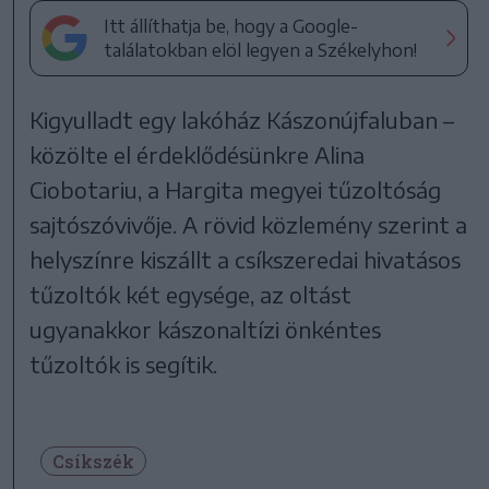
Itt állíthatja be, hogy a Google-
találatokban elöl legyen a Székelyhon!
Kigyulladt egy lakóház Kászonújfaluban –
közölte el érdeklődésünkre Alina
Ciobotariu, a Hargita megyei tűzoltóság
sajtószóvivője. A rövid közlemény szerint a
helyszínre kiszállt a csíkszeredai hivatásos
tűzoltók két egysége, az oltást
ugyanakkor kászonaltízi önkéntes
tűzoltók is segítik.
Csíkszék