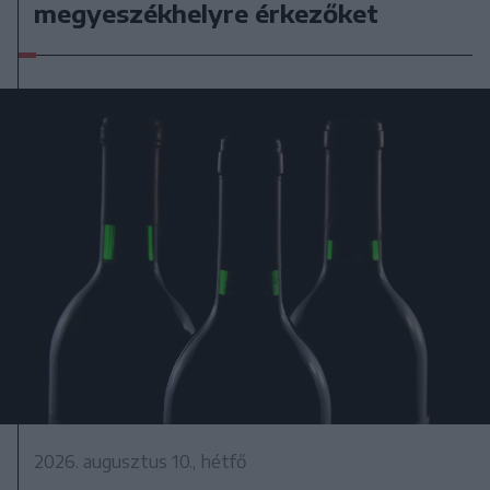
megyeszékhelyre érkezőket
2026. augusztus 10., hétfő