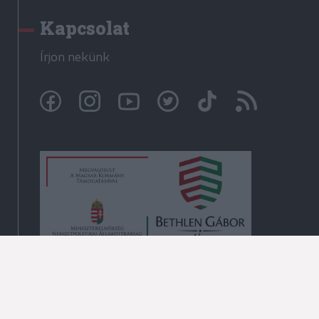
Kapcsolat
Írjon nekünk
© Székelyhon.ro 2009-2026
Minden jog fenntartva!