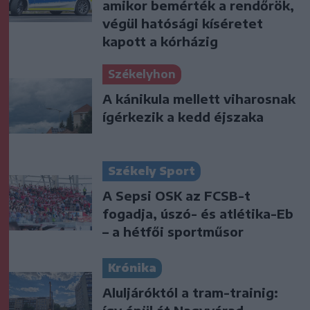
amikor bemérték a rendőrök,
végül hatósági kíséretet
kapott a kórházig
Székelyhon
A kánikula mellett viharosnak
ígérkezik a kedd éjszaka
Székely Sport
A Sepsi OSK az FCSB-t
fogadja, úszó- és atlétika-Eb
– a hétfői sportműsor
Krónika
Aluljáróktól a tram-trainig: