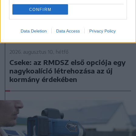
CONFIRM
Data Deletion
Data Access
Privacy Policy
2026. augusztus 10., hétfő
Cseke: az RMDSZ első opciója egy
nagykoalíció létrehozása az új
kormány érdekében