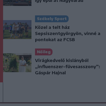
így épül át Nagyvárad
Székely Sport
Közel a telt ház
Sepsiszentgyörgyön, vinné a
pontokat az FCSB
Nőileg
Virágkedvelő kislányból
„influenszer-füvesasszony”:
Gáspár Hajnal