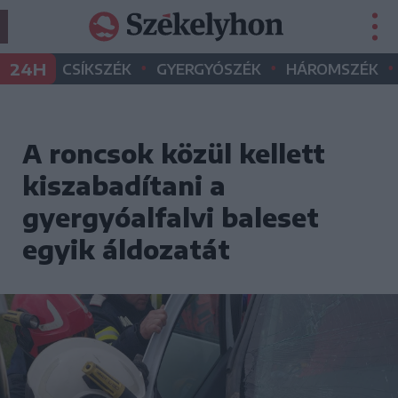
•
•
•
24H
CSÍKSZÉK
GYERGYÓSZÉK
HÁROMSZÉK
A roncsok közül kellett
kiszabadítani a
gyergyóalfalvi baleset
egyik áldozatát