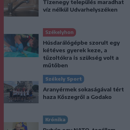
Tizenegy település maradhat
víz nélkül Udvarhelyszéken
Székelyhon
Húsdarálógépbe szorult egy
kétéves gyerek keze, a
tűzoltókra is szükség volt a
műtőben
Székely Sport
Aranyérmek sokaságával tért
haza Kőszegről a Godako
Krónika
Putyin egy NATO-tagállam