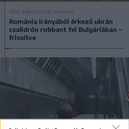
2026. augusztus 08., szombat
Románia irányából érkező ukrán
csalidrón robbant fel Bulgáriában –
frissítve