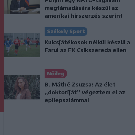
megtámadására készül az
amerikai hírszerzés szerint
Székely Sport
Kulcsjátékosok nélkül készül a
Farul az FK Csíkszereda ellen
Nőileg
B. Máthé Zsuzsa: Az élet
„doktoriját” végeztem el az
epilepsziámmal