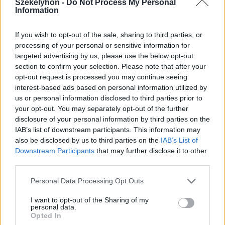
Székelyhon -
Do Not Process My Personal
Information
If you wish to opt-out of the sale, sharing to third parties, or
2026. augusztus 08., szombat
processing of your personal or sensitive information for
targeted advertising by us, please use the below opt-out
Vaddisznó szaladt le a budapesti
section to confirm your selection. Please note that after your
metróba, felszállt az egyik kocsira,
opt-out request is processed you may continue seeing
majd kilőtték – videóval
interest-based ads based on personal information utilized by
us or personal information disclosed to third parties prior to
your opt-out. You may separately opt-out of the further
disclosure of your personal information by third parties on the
IAB’s list of downstream participants. This information may
also be disclosed by us to third parties on the
IAB’s List of
Downstream Participants
that may further disclose it to other
third parties.
Personal Data Processing Opt Outs
I want to opt-out of the Sharing of my
personal data.
Opted In