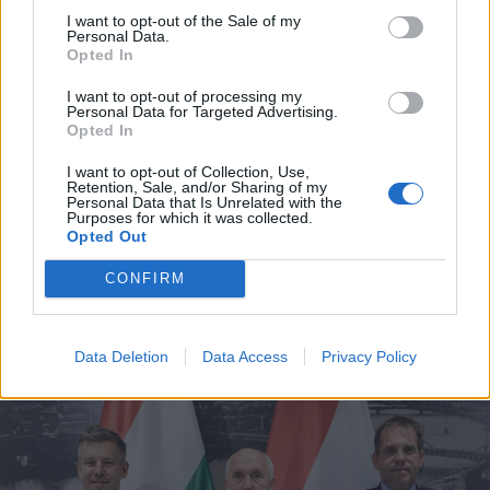
I want to opt-out of the Sale of my
Personal Data.
Opted In
I want to opt-out of processing my
Personal Data for Targeted Advertising.
Opted In
2026. augusztus 08., szombat
Hétvégén is folytatódik a gázolaj
I want to opt-out of Collection, Use,
Retention, Sale, and/or Sharing of my
árának csökkenése
Personal Data that Is Unrelated with the
Purposes for which it was collected.
Opted Out
CONFIRM
Data Deletion
Data Access
Privacy Policy