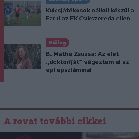
Kulcsjátékosok nélkül készül a
Farul az FK Csíkszereda ellen
Nőileg
B. Máthé Zsuzsa: Az élet
„doktoriját” végeztem el az
epilepsziámmal
A rovat további cikkei