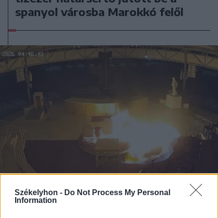
spanyol városba Marokkó felől
Székelyhon -
Do Not Process My Personal
Information
2026. július 28., kedd