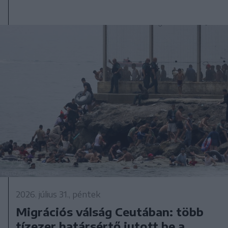
2026. július 31., péntek
Migrációs válság Ceutában: több
tízezer határsértő jutott be a