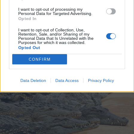
I want to opt-out of processing my
Personal Data for Targeted Advertising.
2026. július 19., vasárnap
Opted In
Őrizetbe vették a Romániában is
I want to opt-out of Collection, Use,
súlyos bűncselekményekkel vádolt
Retention, Sale, and/or Sharing of my
Personal Data that Is Unrelated with the
Tate testvéreket
Purposes for which it was collected.
Opted Out
CONFIRM
Data Deletion
Data Access
Privacy Policy