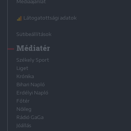
Médiaajánlat
Látogatottsági adatok
Sütibeállítások
Médiatér
Székely Sport
Liget
Krónika
Bihari Napló
Erdélyi Napló
Főtér
Nőileg
Rádió GaGa
Jóállás