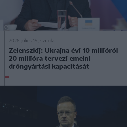
2026. július 15., szerda
Zelenszkij: Ukrajna évi 10 millióról
20 millióra tervezi emelni
dróngyártási kapacitását