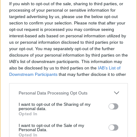
Szentségtörő üzenetek és
If you wish to opt-out of the sale, sharing to third parties, or
processing of your personal or sensitive information for
vandalizmus a medjugorjei Mária-
targeted advertising by us, please use the below opt-out
szobornál – térfigyelő rögzítette a
section to confirm your selection. Please note that after your
gyújtogatást
opt-out request is processed you may continue seeing
interest-based ads based on personal information utilized by
us or personal information disclosed to third parties prior to
your opt-out. You may separately opt-out of the further
disclosure of your personal information by third parties on the
IAB’s list of downstream participants. This information may
also be disclosed by us to third parties on the
IAB’s List of
Downstream Participants
that may further disclose it to other
third parties.
Personal Data Processing Opt Outs
I want to opt-out of the Sharing of my
personal data.
Opted In
I want to opt-out of the Sale of my
Personal Data.
Opted In