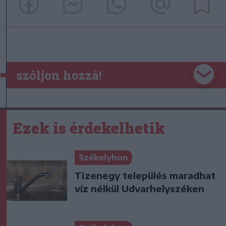
szóljon hozzá!
Ezek is érdekelhetik
Székelyhon
Tizenegy település maradhat
víz nélkül Udvarhelyszéken