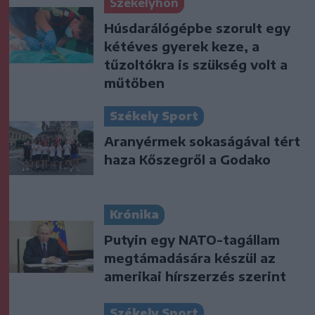
Székelyhon
Húsdarálógépbe szorult egy
kétéves gyerek keze, a
tűzoltókra is szükség volt a
műtőben
Székely Sport
Aranyérmek sokaságával tért
haza Kőszegről a Godako
Krónika
Putyin egy NATO-tagállam
megtámadására készül az
amerikai hírszerzés szerint
Székely Sport