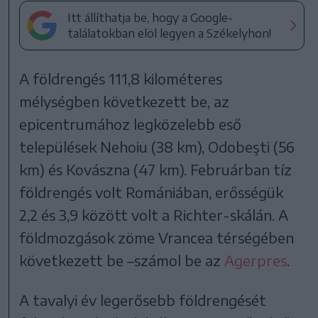
Itt állíthatja be, hogy a Google-
találatokban elöl legyen a Székelyhon!
A földrengés 111,8 kilométeres
mélységben következett be, az
epicentrumához legközelebb eső
települések Nehoiu (38 km), Odobeşti (56
km) és Kovászna (47 km). Februárban tíz
földrengés volt Romániában, erősségük
2,2 és 3,9 között volt a Richter-skálán. A
földmozgások zöme Vrancea térségében
következett be –számol be az
Agerpres
.
A tavalyi év legerősebb földrengését