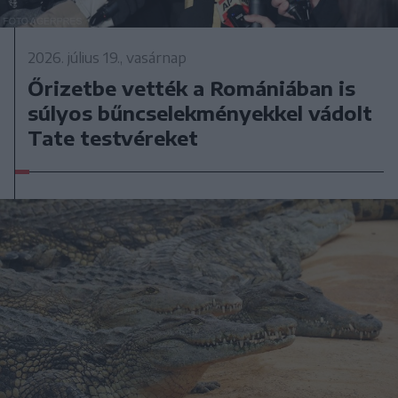
2026. július 19., vasárnap
Őrizetbe vették a Romániában is
súlyos bűncselekményekkel vádolt
Tate testvéreket