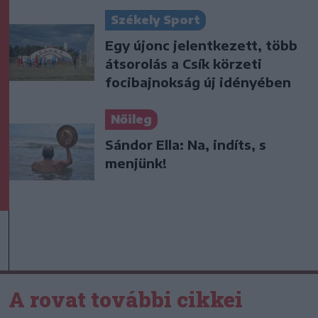
Székely Sport
Egy újonc jelentkezett, több
átsorolás a Csík körzeti
focibajnokság új idényében
Nőileg
Sándor Ella: Na, indíts, s
menjünk!
A rovat további cikkei