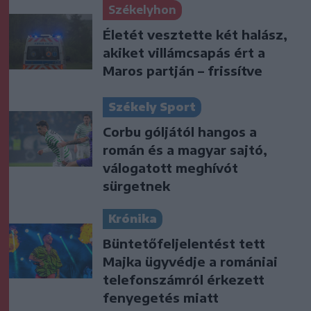
Székelyhon
Életét vesztette két halász,
akiket villámcsapás ért a
Maros partján – frissítve
Székely Sport
Corbu góljától hangos a
román és a magyar sajtó,
válogatott meghívót
sürgetnek
Krónika
Büntetőfeljelentést tett
Majka ügyvédje a romániai
telefonszámról érkezett
fenyegetés miatt