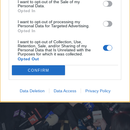
I want to opt-out of the Sale of my
Personal Data.
Szentségtörő üzenetek és
Opted In
vandalizmus a medjugorjei Mária-
I want to opt-out of processing my
szobornál – térfigyelő rögzítette a
Personal Data for Targeted Advertising.
gyújtogatást
Opted In
I want to opt-out of Collection, Use,
Retention, Sale, and/or Sharing of my
Personal Data that Is Unrelated with the
Purposes for which it was collected.
Opted Out
CONFIRM
Data Deletion
Data Access
Privacy Policy