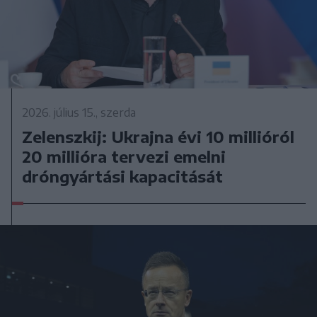
2026. július 15., szerda
Zelenszkij: Ukrajna évi 10 millióról
20 millióra tervezi emelni
dróngyártási kapacitását