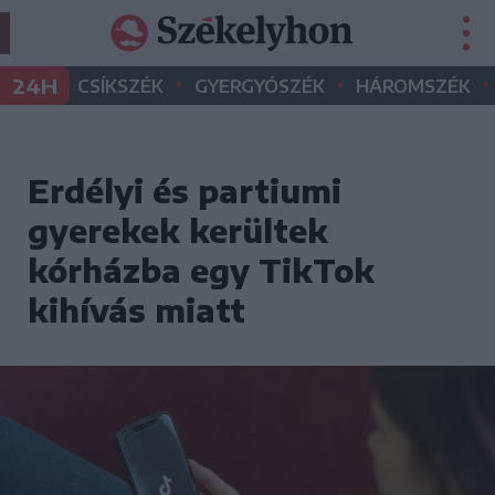
•
•
•
24H
CSÍKSZÉK
GYERGYÓSZÉK
HÁROMSZÉK
Erdélyi és partiumi
gyerekek kerültek
kórházba egy TikTok
kihívás miatt