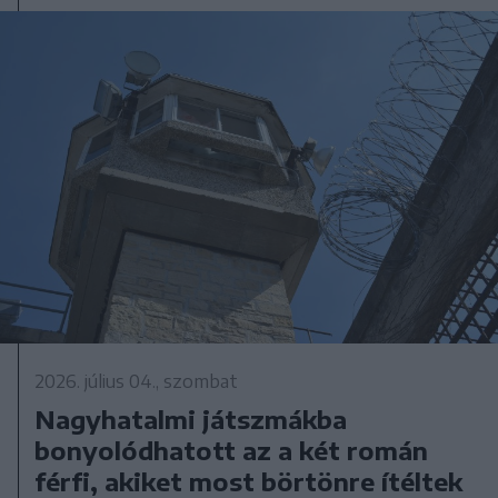
2026. július 04., szombat
Nagyhatalmi játszmákba
bonyolódhatott az a két román
férfi, akiket most börtönre ítéltek