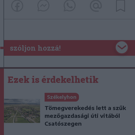
szóljon hozzá!
Ezek is érdekelhetik
Székelyhon
Tömegverekedés lett a szűk
mezőgazdasági úti vitából
Csatószegen