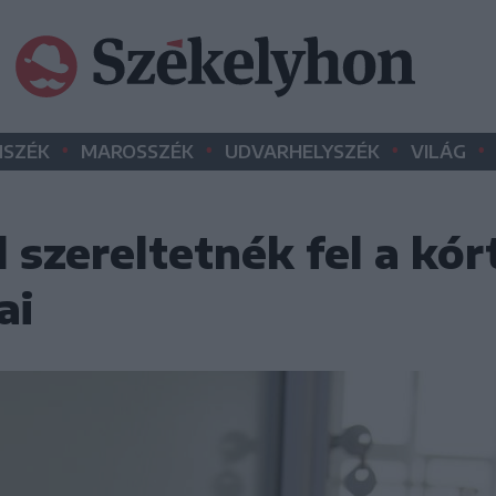
•
•
•
•
SZÉK
MAROSSZÉK
UDVARHELYSZÉK
VILÁG
szereltetnék fel a kó
ai