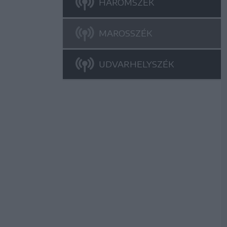
HÁROMSZÉK
MAROSSZÉK
UDVARHELYSZÉK