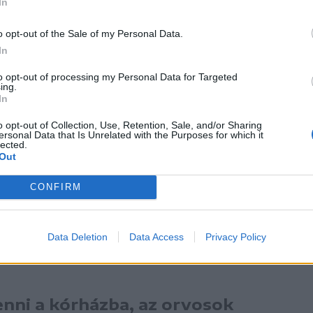
In
zzáférnie.
o opt-out of the Sale of my Personal Data.
In
ti bizalmat párbeszéddel és
to opt-out of processing my Personal Data for Targeted
ing.
ókamera) kell kiépíteni,
In
k az orvosok és a betegek
o opt-out of Collection, Use, Retention, Sale, and/or Sharing
ersonal Data that Is Unrelated with the Purposes for which it
lected.
Out
CONFIRM
viselő pedig rámutatott, hogy „reformra van
zerben”, amely a pácienseket és orvosokat
Data Deletion
Data Access
Privacy Policy
enni a kórházba, az orvosok