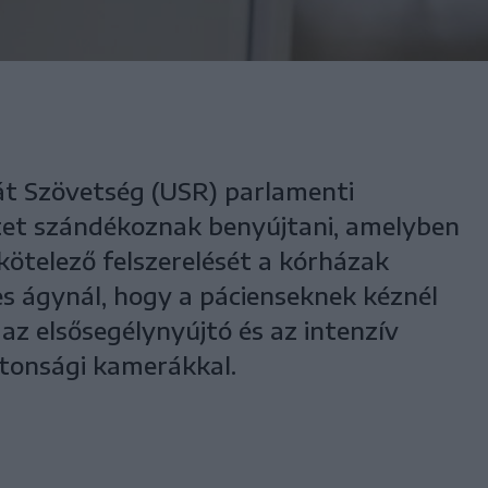
t Szövetség (USR) parlamenti
tet szándékoznak benyújtani, amelyben
kötelező felszerelését a kórházak
s ágynál, hogy a pácienseknek kéznél
 az elsősegélynyújtó és az intenzív
ztonsági kamerákkal.