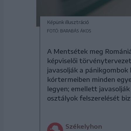
Képünk illusztráció
FOTÓ: BARABÁS ÁKOS
A Mentsétek meg Romániá
képviselői törvényterveze
javasolják a pánikgombok 
kórtermeiben minden egye
legyen; emellett javasolják
osztályok felszerelését bi
Székelyhon