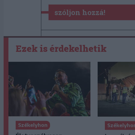
szóljon hozzá!
Ezek is érdekelhetik
Székelyhon
Székelyho