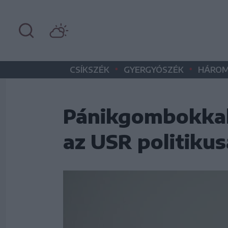
•
•
CSÍKSZÉK
GYERGYÓSZÉK
HÁROM
Pánikgombokkal 
az USR politikus