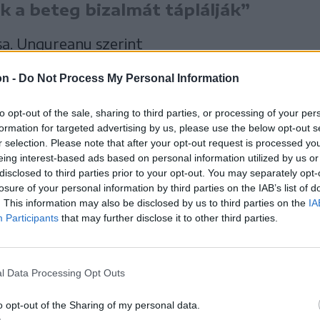
k a beteg bizalmát táplálják”
sa. Ungureanu szerint
on -
Do Not Process My Personal Information
pvető dolog lenne az
to opt-out of the sale, sharing to third parties, or processing of your per
tó és az intenzív
formation for targeted advertising by us, please use the below opt-out s
r selection. Please note that after your opt-out request is processed y
eing interest-based ads based on personal information utilized by us or
zerelése biztonsági
disclosed to third parties prior to your opt-out. You may separately opt-
losure of your personal information by third parties on the IAB’s list of
páciensek és orvosok
. This information may also be disclosed by us to third parties on the
IA
Participants
that may further disclose it to other third parties.
yaránt.
l Data Processing Opt Outs
o opt-out of the Sharing of my personal data.
videófelvételekhez nem csak a rendőrségnek