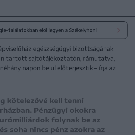
ogle-találatokban elöl legyen a Székelyhon!
épviselőház egészségügyi bizottságának
n tartott sajtótájékoztatón, rámutatva,
éhány napon belül előterjesztik – írja az
 kötelezővé kell tenni
rházban. Pénzügyi okokra
Eurómilliárdok folynak be az
és soha nincs pénz azokra az