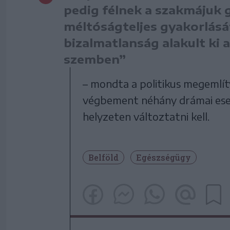
pedig félnek a szakmájuk 
méltóságteljes gyakorlásá
bizalmatlanság alakult ki 
szemben”
– mondta a politikus megemlí
végbement néhány drámai eset
helyzeten változtatni kell.
Belföld
Egészségügy