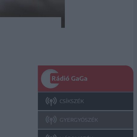
Rádió GaGa
CSÍKSZÉK
GYERGYÓSZÉK