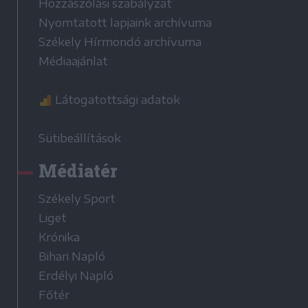
Hozzászólási szabályzat
Nyomtatott lapjaink archívuma
Székely Hírmondó archívuma
Médiaajánlat
Látogatottsági adatok
Sütibeállítások
Médiatér
Székely Sport
Liget
Krónika
Bihari Napló
Erdélyi Napló
Főtér