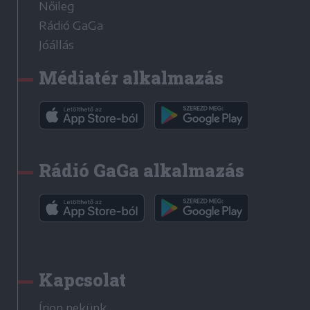
Nőileg
Rádió GaGa
Jóállás
Médiatér alkalmazás
Rádió GaGa alkalmazás
Kapcsolat
Írjon nekünk