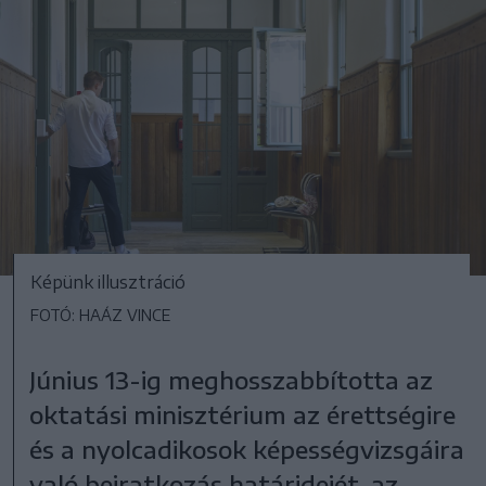
Képünk illusztráció
FOTÓ: HAÁZ VINCE
Június 13-ig meghosszabbította az
oktatási minisztérium az érettségire
és a nyolcadikosok képességvizsgáira
való beiratkozás határidejét, az