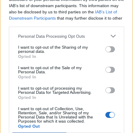
Szentségtörő üzenetek és
IAB’s list of downstream participants. This information may
also be disclosed by us to third parties on the
IAB’s List of
vandalizmus a medjugorjei Mária-
Downstream Participants
that may further disclose it to other
szobornál – térfigyelő rögzítette a
third parties.
gyújtogatást
Personal Data Processing Opt Outs
I want to opt-out of the Sharing of my
personal data.
Opted In
I want to opt-out of the Sale of my
Personal Data.
Opted In
I want to opt-out of processing my
Personal Data for Targeted Advertising.
Opted In
I want to opt-out of Collection, Use,
Retention, Sale, and/or Sharing of my
Personal Data that Is Unrelated with the
Purposes for which it was collected.
Opted Out