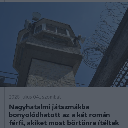
2026. július 04., szombat
Nagyhatalmi játszmákba
bonyolódhatott az a két román
férfi, akiket most börtönre ítéltek