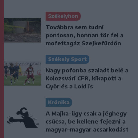
Székelyhon
Továbbra sem tudni
pontosan, honnan tör fel a
mofettagáz Szejkefürdőn
Székely Sport
Nagy pofonba szaladt belé a
Kolozsvári CFR, kikapott a
Győr és a Loki is
Krónika
A Majka-ügy csak a jéghegy
csúcsa, be kellene fejezni a
magyar–magyar acsarkodást