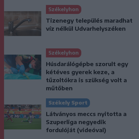
Székelyhon
Tizenegy település maradhat
víz nélkül Udvarhelyszéken
Székelyhon
Húsdarálógépbe szorult egy
kétéves gyerek keze, a
tűzoltókra is szükség volt a
műtőben
Székely Sport
Látványos meccs nyitotta a
Szuperliga negyedik
fordulóját (videóval)