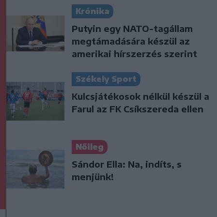
Krónika
Putyin egy NATO-tagállam
megtámadására készül az
amerikai hírszerzés szerint
Székely Sport
Kulcsjátékosok nélkül készül a
Farul az FK Csíkszereda ellen
Nőileg
Sándor Ella: Na, indíts, s
menjünk!