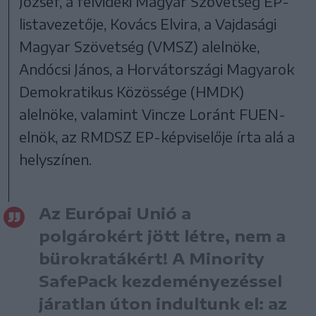
József, a felvidéki Magyar Szövetség EP-
listavezetője, Kovács Elvira, a Vajdasági
Magyar Szövetség (VMSZ) alelnöke,
Andócsi János, a Horvátországi Magyarok
Demokratikus Közössége (HMDK)
alelnöke, valamint Vincze Loránt FUEN-
elnök, az RMDSZ EP-képviselője írta alá a
helyszínen.
Az Európai Unió a
polgárokért jött létre, nem a
bürokratákért! A Minority
SafePack kezdeményezéssel
járatlan úton indultunk el: az