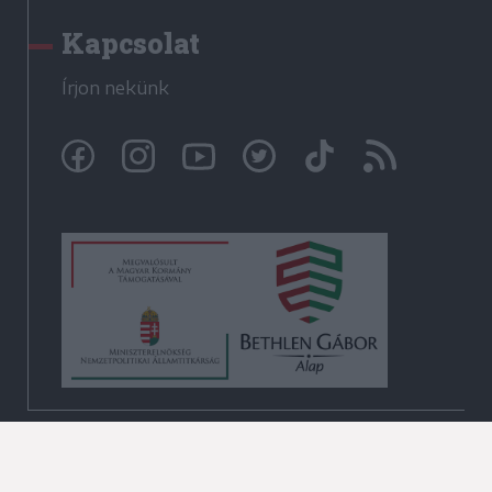
Kapcsolat
Írjon nekünk
© Székelyhon.ro 2009-2026
Minden jog fenntartva!