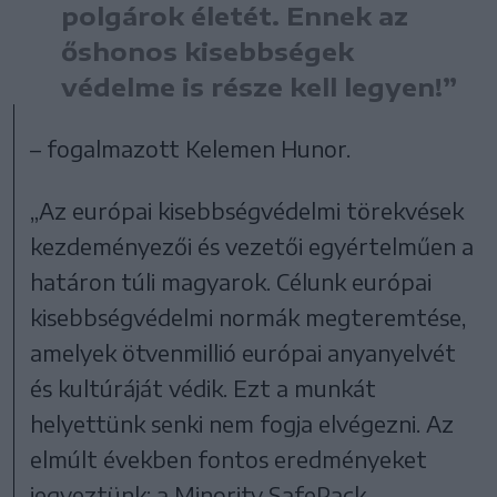
polgárok életét. Ennek az
őshonos kisebbségek
védelme is része kell legyen!”
– fogalmazott Kelemen Hunor.
„Az európai kisebbségvédelmi törekvések
kezdeményezői és vezetői egyértelműen a
határon túli magyarok. Célunk európai
kisebbségvédelmi normák megteremtése,
amelyek ötvenmillió európai anyanyelvét
és kultúráját védik. Ezt a munkát
helyettünk senki nem fogja elvégezni. Az
elmúlt években fontos eredményeket
jegyeztünk: a Minority SafePack