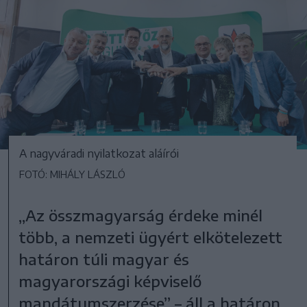
A nagyváradi nyilatkozat aláírói
FOTÓ: MIHÁLY LÁSZLÓ
„Az összmagyarság érdeke minél
több, a nemzeti ügyért elkötelezett
határon túli magyar és
magyarországi képviselő
mandátumszerzése” – áll a határon