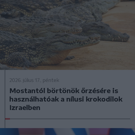
2026. július 17., péntek
Mostantól börtönök őrzésére is
használhatóak a nílusi krokodilok
Izraelben