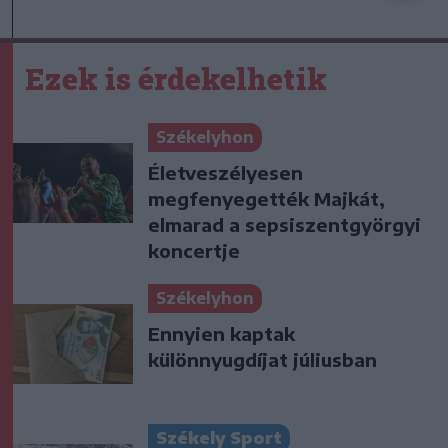
Ezek is érdekelhetik
Székelyhon
Életveszélyesen
megfenyegették Majkát,
elmarad a sepsiszentgyörgyi
koncertje
Székelyhon
Ennyien kaptak
különnyugdíjat júliusban
Székely Sport