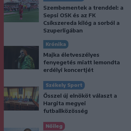
Szembementek a trenddel: a
Sepsi OSK és az FK
Csíkszereda kilóg a sorból a
Szuperligában
Krónika
Majka életveszélyes
fenyegetés miatt lemondta
erdélyi koncertjét
Székely Sport
Ősszel új elnököt választ a
Hargita megyei
futballközösség
Nőileg