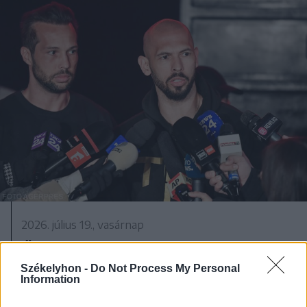
2026. július 19., vasárnap
Őrizetbe vették a Romániában is
súlyos bűncselekményekkel vádolt
Székelyhon -
Do Not Process My Personal
Information
Tate testvéreket