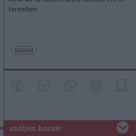
teremben.
Külföld
szóljon hozzá!