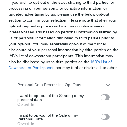
If you wish to opt-out of the sale, sharing to third parties, or
processing of your personal or sensitive information for
targeted advertising by us, please use the below opt-out
section to confirm your selection. Please note that after your
opt-out request is processed you may continue seeing
interest-based ads based on personal information utilized by
us or personal information disclosed to third parties prior to
your opt-out. You may separately opt-out of the further
disclosure of your personal information by third parties on the
IAB’s list of downstream participants. This information may
also be disclosed by us to third parties on the
IAB’s List of
Downstream Participants
that may further disclose it to other
third parties.
Personal Data Processing Opt Outs
2026. július 17., péntek
I want to opt-out of the Sharing of my
personal data.
Mostantól börtönök őrzésére is
Opted In
használhatóak a nílusi krokodilok
I want to opt-out of the Sale of my
Izraelben
Personal Data.
Opted In