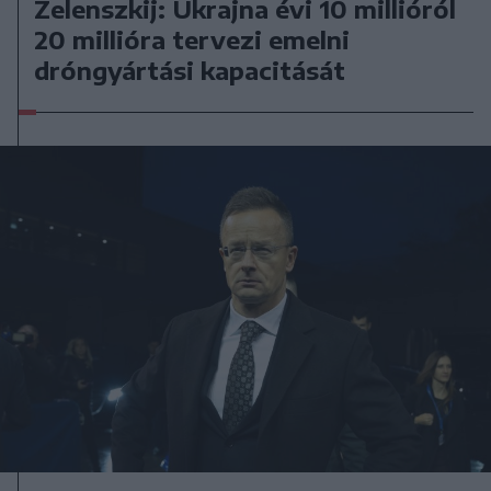
Zelenszkij: Ukrajna évi 10 millióról
20 millióra tervezi emelni
dróngyártási kapacitását