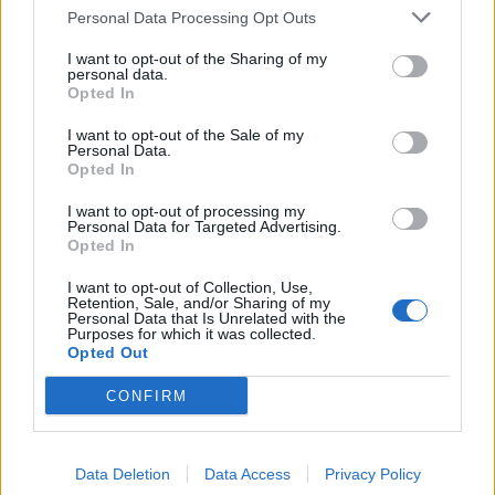
Personal Data Processing Opt Outs
I want to opt-out of the Sharing of my
personal data.
Opted In
2026. július 17., 17:03
Új fejezet kezdődik a gernyeszegi
I want to opt-out of the Sale of my
Personal Data.
Teleki-kastély történetében
Opted In
I want to opt-out of processing my
Personal Data for Targeted Advertising.
Opted In
I want to opt-out of Collection, Use,
Retention, Sale, and/or Sharing of my
Personal Data that Is Unrelated with the
Purposes for which it was collected.
Opted Out
CONFIRM
Data Deletion
Data Access
Privacy Policy