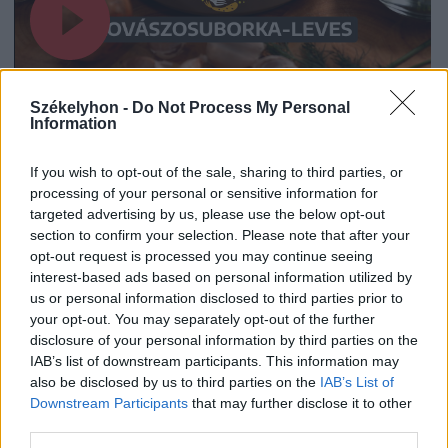
Székelyhon -
Do Not Process My Personal
2026. július 19., 11:07
Information
Szoknyás Gurulás: bolondos
If you wish to opt-out of the sale, sharing to third parties, or
ötletként indult, értékes
processing of your personal or sensitive information for
eseménnyé vált
targeted advertising by us, please use the below opt-out
section to confirm your selection. Please note that after your
opt-out request is processed you may continue seeing
interest-based ads based on personal information utilized by
us or personal information disclosed to third parties prior to
your opt-out. You may separately opt-out of the further
disclosure of your personal information by third parties on the
IAB’s list of downstream participants. This information may
also be disclosed by us to third parties on the
IAB’s List of
Downstream Participants
that may further disclose it to other
third parties.