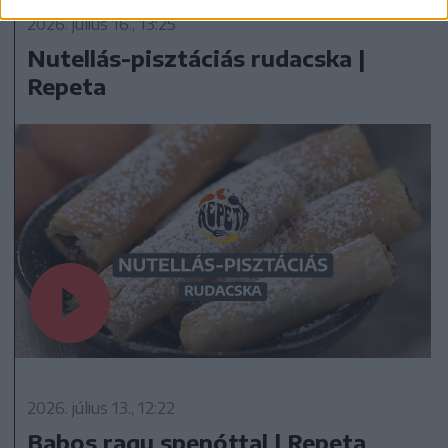
2026. július 16., 13:25
Nutellás-pisztáciás rudacska |
Repeta
2026. július 13., 12:22
Babos ragu spenóttal | Repeta