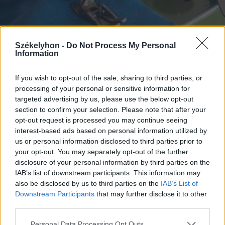
Székelyhon -
Do Not Process My Personal
Information
If you wish to opt-out of the sale, sharing to third parties, or
processing of your personal or sensitive information for
2026. január 28., szerda
targeted advertising by us, please use the below opt-out
section to confirm your selection. Please note that after your
Újabb tömeges leépítés, ezúttal a
opt-out request is processed you may continue seeing
csíkszeredai textiliparban
interest-based ads based on personal information utilized by
us or personal information disclosed to third parties prior to
your opt-out. You may separately opt-out of the further
disclosure of your personal information by third parties on the
IAB’s list of downstream participants. This information may
also be disclosed by us to third parties on the
IAB’s List of
Downstream Participants
that may further disclose it to other
third parties.
Personal Data Processing Opt Outs