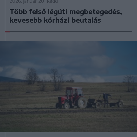
2026. január 20., kedd
Több felső légúti megbetegedés,
kevesebb kórházi beutalás