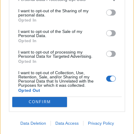
I want to opt-out of the Sharing of my
personal data.
Opted In
I want to opt-out of the Sale of my
Personal Data.
Opted In
I want to opt-out of processing my
Personal Data for Targeted Advertising.
Opted In
2026. január 28., szerda
Az általános sztrájkra is készek
I want to opt-out of Collection, Use,
Retention, Sale, and/or Sharing of my
az egészségügyben, szociális
Personal Data that Is Unrelated with the
Purposes for which it was collected.
ellátásban dolgozók
Opted Out
CONFIRM
Data Deletion
Data Access
Privacy Policy