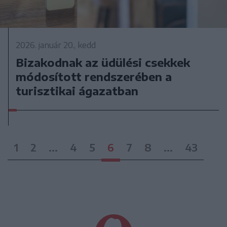
2026. január 20., kedd
Bizakodnak az üdülési csekkek
módosított rendszerében a
turisztikai ágazatban
1
2
...
4
5
6
7
8
...
43