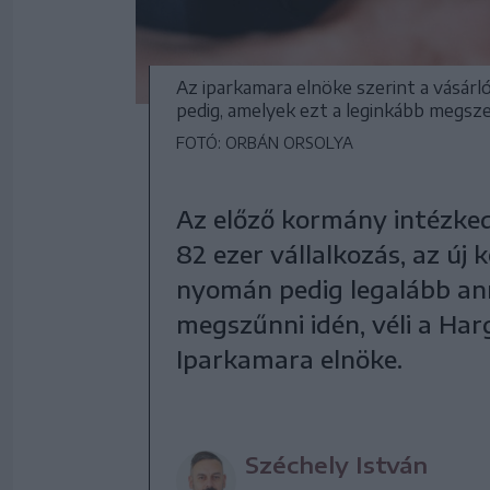
Az iparkamara elnöke szerint a vásárl
pedig, amelyek ezt a leginkább megsz
FOTÓ: ORBÁN ORSOLYA
Az előző kormány intézke
82 ezer vállalkozás, az új
nyomán pedig legalább ann
megszűnni idén, véli a Har
Iparkamara elnöke.
Széchely István