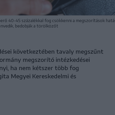
óerő 40-45 százalékkal fog csökkenni a megszorítások hatá
envedik, bedobják a törölközőt
dései következtében tavaly megszűnt
 kormány megszorító intézkedései
yi, ha nem kétszer több fog
gita Megyei Kereskedelmi és