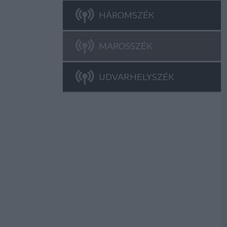
HÁROMSZÉK
MAROSSZÉK
UDVARHELYSZÉK