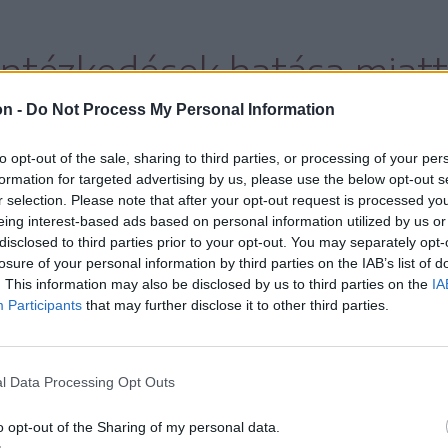
intézkedések hatása miatt
vállalkozás fog megszűnni
on -
Do Not Process My Personal Information
to opt-out of the sale, sharing to third parties, or processing of your per
formation for targeted advertising by us, please use the below opt-out s
r selection. Please note that after your opt-out request is processed y
eing interest-based ads based on personal information utilized by us or
disclosed to third parties prior to your opt-out. You may separately opt-
losure of your personal information by third parties on the IAB’s list of
ik abban is, hogy az intézkedések meghozzák
. This information may also be disclosed by us to third parties on the
IA
Participants
that may further disclose it to other third parties.
, hogy elkerülhetetlenek a megszorító
l Data Processing Opt Outs
szerint előbb az elmúlt 8-10 év felelőtlen
ne megkeresni.
o opt-out of the Sharing of my personal data.