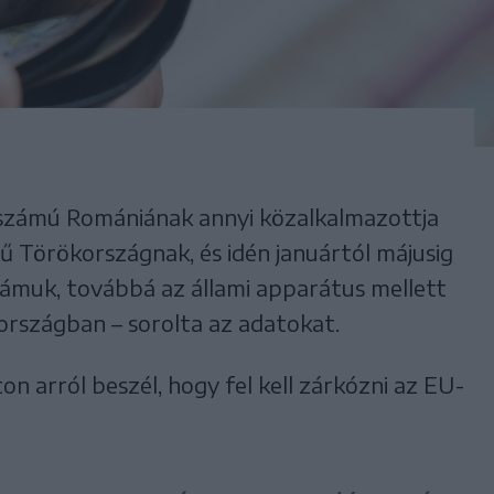
ekszámú Romániának annyi közalkalmazottja
gű Törökországnak, és idén januártól májusig
zámuk, továbbá az állami apparátus mellett
 országban – sorolta az adatokat.
on arról beszél, hogy fel kell zárkózni az EU-