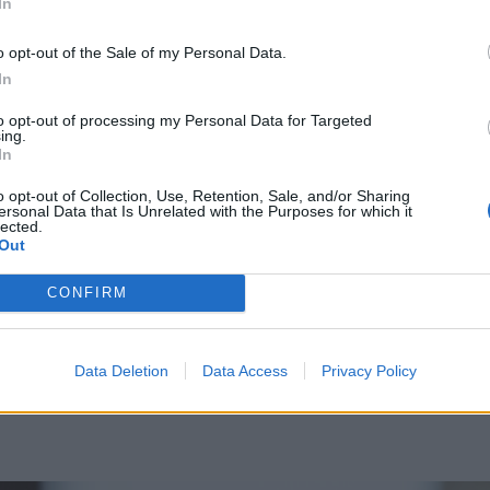
In
et? Azért, mert olyan szinten
o opt-out of the Sale of my Personal Data.
In
sen mellőzve a költségvetési
egy óriási hiány, amit most
to opt-out of processing my Personal Data for Targeted
ing.
atni, akik eddig is
In
 adót.
o opt-out of Collection, Use, Retention, Sale, and/or Sharing
ersonal Data that Is Unrelated with the Purposes for which it
lected.
etelt a pohár, és gyakorlatilag már nincs
Out
t, megemlítve az osztalékadó megnövelését
CONFIRM
iszerek esetében a háromkulcsosról
, valamint a 3000 lejnél nagyobb nyugdíjak
Data Deletion
Data Access
Privacy Policy
si járulékfizetés kötelezettségének a