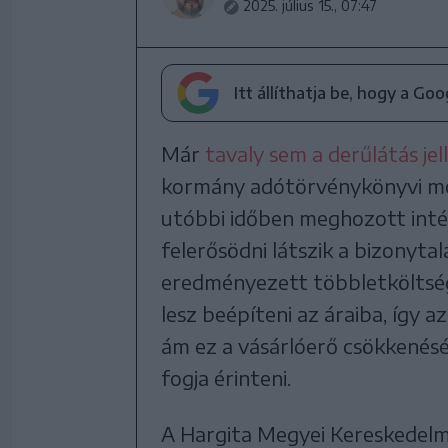
2025. július 15., 07:47
Itt állíthatja be, hogy a Go
Már
tavaly sem a derűlátás je
kormány adótörvénykönyvi módo
utóbbi időben meghozott int
felerősödni látszik a bizonyta
eredményezett többletköltsége
lesz beépíteni az áraiba, így a
ám ez a vásárlóerő csökkenésé
fogja érinteni.
A Hargita Megyei Kereskedelmi