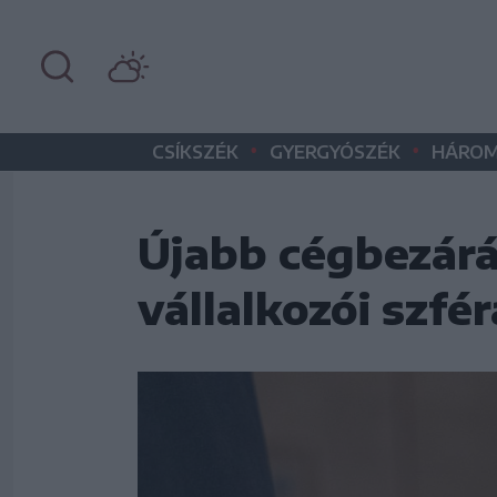
•
•
CSÍKSZÉK
GYERGYÓSZÉK
HÁROM
Újabb cégbezárá
vállalkozói szfé