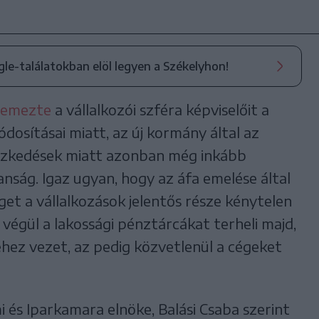
ogle-találatokban elöl legyen a Székelyhon!
llemezte
a vállalkozói szféra képviselőit a
sításai miatt, az új kormány által az
ézkedések miatt azonban még inkább
lanság. Igaz ugyan, hogy az áfa emelése által
t a vállalkozások jelentős része kénytelen
z végül a lakossági pénztárcákat terheli majd,
hez vezet, az pedig közvetlenül a cégeket
 és Iparkamara elnöke, Balási Csaba szerint