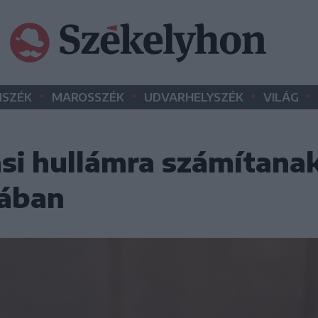
•
•
•
•
SZÉK
MAROSSZÉK
UDVARHELYSZÉK
VILÁG
si hullámra számítanak
rában