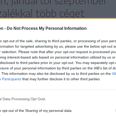
n, januártól szeptember
zalékkal több céget
gjegyzékből, mint a múlt
on -
Do Not Process My Personal Information
szakában.
to opt-out of the sale, sharing to third parties, or processing of your per
formation for targeted advertising by us, please use the below opt-out s
r selection. Please note that after your opt-out request is processed y
eing interest-based ads based on personal information utilized by us or
disclosed to third parties prior to your opt-out. You may separately opt-
vállalkozást jelent, a tavalyi 592-höz
losure of your personal information by third parties on the IAB’s list of
rte is tapasztalható, de az országos átlag
. This information may also be disclosed by us to third parties on the
IA
Participants
that may further disclose it to other third parties.
l Data Processing Opt Outs
o opt-out of the Sharing of my personal data.
a megyében nőtt leginkább a