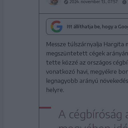
2024. november 13., 07:57
Itt állíthatja be, hogy a Go
Messze túlszárnyalja Hargita 
megszüntetett cégek arányán
tette közzé az országos cégbí
vonatkozó havi, megyékre bont
legnagyobb arányú növekedésse
helyre.
A cégbíróság a