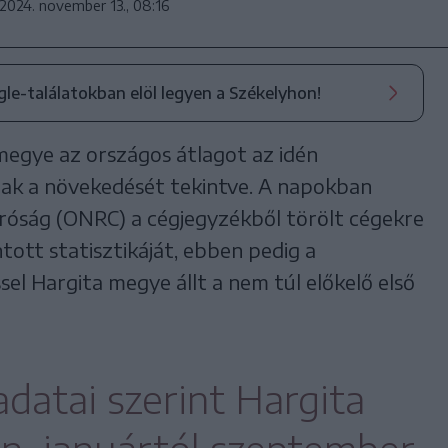
2024. november 13., 08:16
ogle-találatokban elöl legyen a Székelyhon!
megye az országos átlagot az idén
ak a növekedését tekintve. A napokban
róság (ONRC) a cégjegyzékből törölt cégekre
ott statisztikáját, ebben pedig a
l Hargita megye állt a nem túl előkelő első
datai szerint Hargita