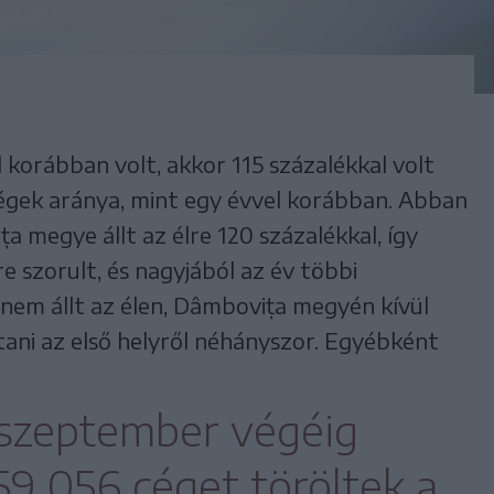
korábban volt, akkor 115 százalékkal volt
égek aránya, mint egy évvel korábban. Abban
megye állt az élre 120 százalékkal, így
 szorult, és nagyjából az év többi
 nem állt az élen, Dâmbovița megyén kívül
ani az első helyről néhányszor. Egyébként
l szeptember végéig
59 056 céget töröltek a