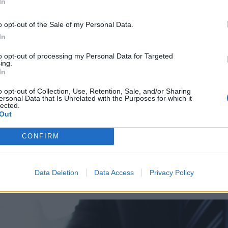
In
molt cégek száma
o opt-out of the Sale of my Personal Data.
v első kilenc hónapjában 59.056 vállalkozást
In
a cégjegyzékből Romániában, 23,41 százalékkal
int 2023 azonos időszakában – derül ki az
to opt-out of processing my Personal Data for Targeted
ing.
cégbíróság (ONRC) vasárnap közölt adataiból.
In
o opt-out of Collection, Use, Retention, Sale, and/or Sharing
ersonal Data that Is Unrelated with the Purposes for which it
már harmadjára került lista első helyére: a
lected.
Out
 is itt mutat a legnagyobb arányú növekedést.
akkora volt az év eleje óta megszüntetett
CONFIRM
l korábbi időszakban: 99,71 százalékos
gén.
Data Deletion
Data Access
Privacy Policy