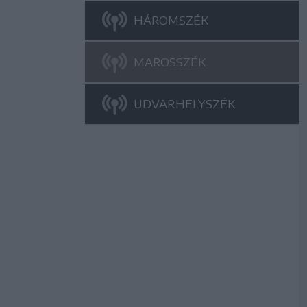
HÁROMSZÉK
MAROSSZÉK
UDVARHELYSZÉK