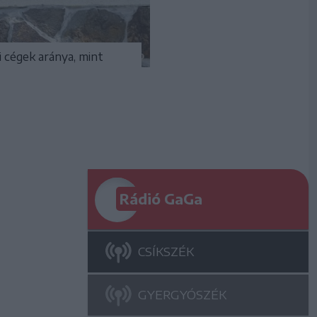
i cégek aránya, mint
Rádió GaGa
CSÍKSZÉK
GYERGYÓSZÉK