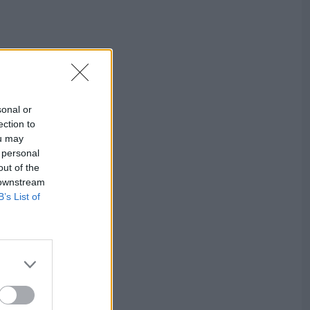
sonal or
ection to
ou may
 personal
out of the
 downstream
B’s List of