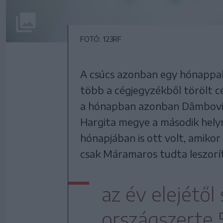
FOTÓ: 123RF
A csúcs azonban egy hónappal 
több a cégjegyzékből törölt c
a hónapban azonban Dâmbovița 
Hargita megye a második helyre
hónapjában is ott volt, amikor
csak Máramaros tudta leszorít
az év elejétő
országszerte 