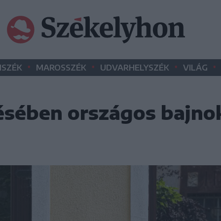
•
•
•
•
SZÉK
MAROSSZÉK
UDVARHELYSZÉK
VILÁG
sében országos bajnok