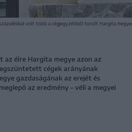
15 százalékkal volt több a cégjegyzékből törölt Hargita megye
t az élre Hargita megye azon az
megszüntetett cégek arányának
egye gazdaságának az erejét és
meglepő az eredmény – véli a megyei