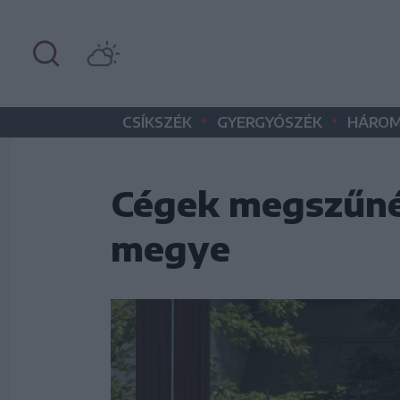
•
•
CSÍKSZÉK
GYERGYÓSZÉK
HÁROM
Cégek megszűné
megye