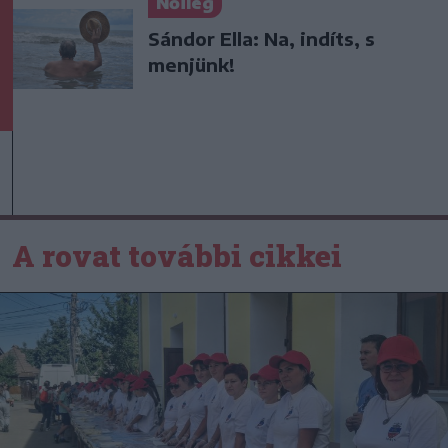
Nőileg
Sándor Ella: Na, indíts, s
menjünk!
A rovat további cikkei