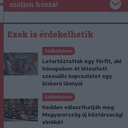
szóljon hozzá!
Ezek is érdekelhetik
Székelyhon
Letartóztattak egy férfit, aki
hónapokon át létesített
szexuális kapcsolatot egy
kiskorú lánnyal
Székelyhon
Kedden választhatják meg
Magyarország új köztársasági
elnökét