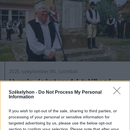
2025. szeptember 06., szombat
Huszár- és katonadal-találkozó
Székelyhon -
Do Not Process My Personal
Information
2025. szeptember 06., szombat
If you wish to opt-out of the sale, sharing to third parties, or
processing of your personal or sensitive information for
Több mint kétezer előkészítős kap
targeted advertising by us, please use the below opt-out
ajándék iskolatáskát
section to confirm your selection. Please note that after your