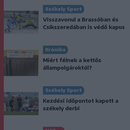
Székely Sport
Visszavonul a Brassóban és
Csíkszeredában is védő kapus
Krónika
Miért félnek a kettős
állampolgároktól?
Székely Sport
Kezdési időpontot kapott a
székely derbi