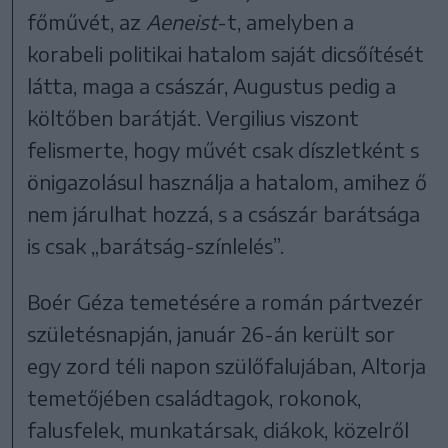
főművét, az
Aeneist
-t, amelyben a
korabeli politikai hatalom saját dicsőítését
látta, maga a császár, Augustus pedig a
költőben barátját. Vergilius viszont
felismerte, hogy művét csak díszletként s
önigazolásul használja a hatalom, amihez ő
nem járulhat hozzá, s a császár barátsága
is csak „barátság-színlelés”.
Boér Géza temetésére a román pártvezér
születésnapján, január 26-án került sor
egy zord téli napon szülőfalujában, Altorja
temetőjében családtagok, rokonok,
falusfelek, munkatársak, diákok, közelről