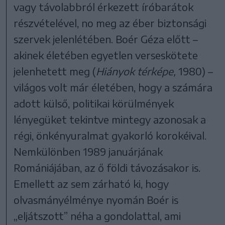
vagy távolabbról érkezett íróbarátok
részvételével, no meg az éber biztonsági
szervek jelenlétében. Boér Géza előtt –
akinek életében egyetlen verseskötete
jelenhetett meg (
Hiányok térképe,
1980) –
világos volt már életében, hogy a számára
adott külső, politikai körülmények
lényegüket tekintve mintegy azonosak a
régi, önkényuralmat gyakorló korokéival.
Nemkülönben 1989 januárjának
Romániájában, az ő földi távozásakor is.
Emellett az sem zárható ki, hogy
olvasmányélménye nyomán Boér is
„eljátszott” néha a gondolattal, ami