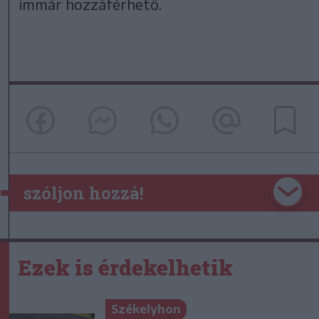
immár hozzáférhető.
szóljon hozzá!
Ezek is érdekelhetik
Székelyhon