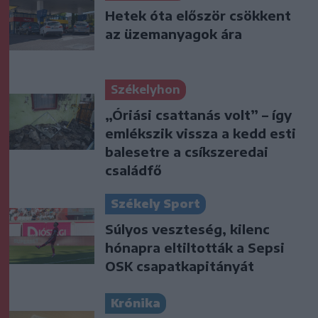
Hetek óta először csökkent
az üzemanyagok ára
Székelyhon
„Óriási csattanás volt” – így
emlékszik vissza a kedd esti
balesetre a csíkszeredai
családfő
Székely Sport
Súlyos veszteség, kilenc
hónapra eltiltották a Sepsi
OSK csapatkapitányát
Krónika