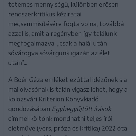
tetemes mennyiségű, különben erősen
rendszerkritikus kéziratai
megsemmisítésére fogta volna, továbbá
azzal is, amit a regényben így találunk
megfogalmazva: „csak a halál után
sóvárogva sóvárgunk igazán az élet
után”...
A Boér Géza emlékét ezúttal idézőnek s a
mai olvasónak is talán vigasz lehet, hogy a
kolozsvári Kriterion Könyvkiadó
gondozásában
Egybegyűjtött írások
címmel költőnk mondhatni teljes írói
életműve (vers, próza és kritika) 2022 óta