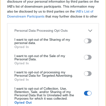
disclosure of your personal information by third parties on the
IAB’s list of downstream participants. This information may
also be disclosed by us to third parties on the
IAB’s List of
2025. szeptember 06., szombat
Downstream Participants
that may further disclose it to other
Huszár- és katonadal-találkozó
third parties.
Personal Data Processing Opt Outs
I want to opt-out of the Sharing of my
personal data.
2025. szeptember 06., szombat
Opted In
Több mint kétezer előkészítős kap
I want to opt-out of the Sale of my
ajándék iskolatáskát
Personal Data.
Opted In
I want to opt-out of processing my
Personal Data for Targeted Advertising.
Opted In
I want to opt-out of Collection, Use,
Retention, Sale, and/or Sharing of my
Personal Data that Is Unrelated with the
Purposes for which it was collected.
Opted Out