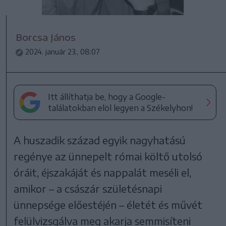
Borcsa János
2024. január 23., 08:07
Itt állíthatja be, hogy a Google-
találatokban elöl legyen a Székelyhon!
A huszadik század egyik nagyhatású
regénye az ünnepelt római költő utolsó
óráit, éjszakáját és nappalát meséli el,
amikor – a császár születésnapi
ünnepsége előestéjén – életét és művét
felülvizsgálva meg akarja semmisíteni