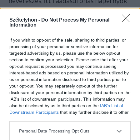
heverészés, itt ráadásul óriás napernyők
biztosítanak árnyékot. De akinek ez nem
jönne be, mehet a fűbe is, itt azonban
Székelyhon -
Do Not Process My Personal
Information
nincs túl sok árnyék, a fiatal fák még nem
töltik be ezt a szerepet.
If you wish to opt-out of the sale, sharing to third parties, or
processing of your personal or sensitive information for
targeted advertising by us, please use the below opt-out
A helyszínen üzemel viszonylag jól
section to confirm your selection. Please note that after your
opt-out request is processed you may continue seeing
felszerelt büfé is, a fél literes ásványvíz 3,
interest-based ads based on personal information utilized by
üdítők 4, a csapolt sör 6 lejt kóstál, falni is
us or personal information disclosed to third parties prior to
your opt-out. You may separately opt-out of the further
lehet ezt-azt, a hideg szendvicsért,
disclosure of your personal information by third parties on the
különböző ropogtatnivalókért 4, a meleg
IAB’s list of downstream participants. This information may
also be disclosed by us to third parties on the
IAB’s List of
szendvicsért 7 lejt kérnek el.
Downstream Participants
that may further disclose it to other
Elfogyasztásukra le lehet ülni az árnyékos,
third parties.
asztalokkal és székekkel ellátott teraszra
Personal Data Processing Opt Outs
is akár.