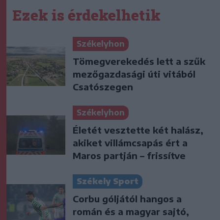
Ezek is érdekelhetik
Székelyhon
Tömegverekedés lett a szűk
mezőgazdasági úti vitából
Csatószegen
Székelyhon
Életét vesztette két halász,
akiket villámcsapás ért a
Maros partján – frissítve
Székely Sport
Corbu góljától hangos a
román és a magyar sajtó,