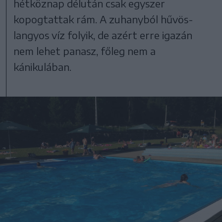
hétköznap délután csak egyszer
kopogtattak rám. A zuhanyból hűvös-
langyos víz folyik, de azért erre igazán
nem lehet panasz, főleg nem a
kánikulában.