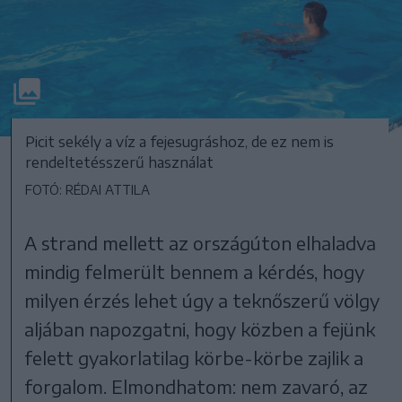
Picit sekély a víz a fejesugráshoz, de ez nem is
rendeltetésszerű használat
FOTÓ: RÉDAI ATTILA
A strand mellett az országúton elhaladva
mindig felmerült bennem a kérdés, hogy
milyen érzés lehet úgy a teknőszerű völgy
aljában napozgatni, hogy közben a fejünk
felett gyakorlatilag körbe-körbe zajlik a
forgalom. Elmondhatom: nem zavaró, az