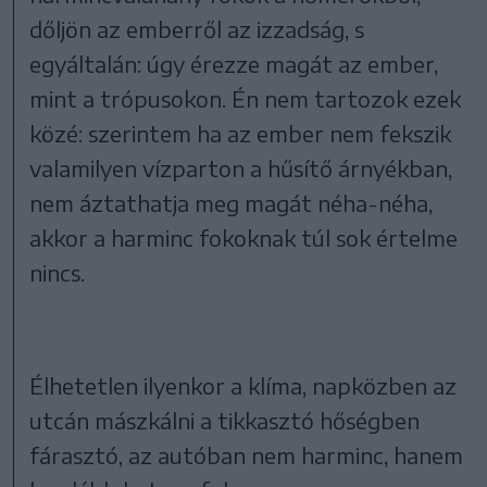
dőljön az emberről az izzadság, s
egyáltalán: úgy érezze magát az ember,
mint a trópusokon. Én nem tartozok ezek
közé: szerintem ha az ember nem fekszik
valamilyen vízparton a hűsítő árnyékban,
nem áztathatja meg magát néha-néha,
akkor a harminc fokoknak túl sok értelme
nincs.
Élhetetlen ilyenkor a klíma, napközben az
utcán mászkálni a tikkasztó hőségben
fárasztó, az autóban nem harminc, hanem