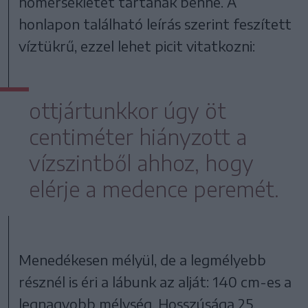
hőmérsékletet tartanak benne. A
honlapon található leírás szerint feszített
víztükrű, ezzel lehet picit vitatkozni:
ottjártunkkor úgy öt
centiméter hiányzott a
vízszintből ahhoz, hogy
elérje a medence peremét.
Menedékesen mélyül, de a legmélyebb
résznél is éri a lábunk az alját: 140 cm-es a
legnagyobb mélység. Hosszúsága 25,