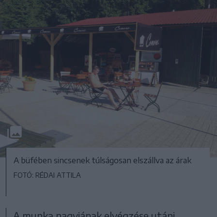
A büfében sincsenek túlságosan elszállva az árak
FOTÓ: RÉDAI ATTILA
A munka nagyjának elvégzése utáni