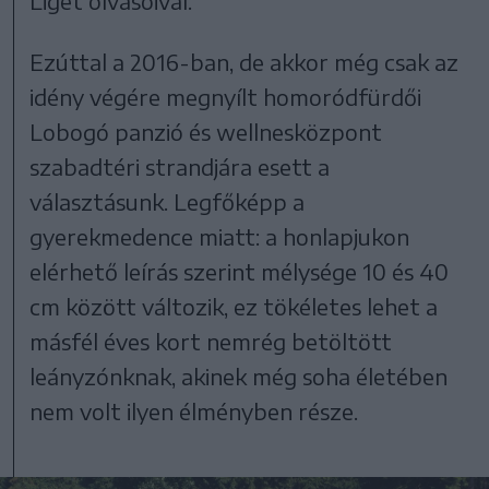
Liget olvasóival.
Ezúttal a 2016-ban, de akkor még csak az
idény végére megnyílt homoródfürdői
Lobogó panzió és wellnesközpont
szabadtéri strandjára esett a
választásunk. Legfőképp a
gyerekmedence miatt: a honlapjukon
elérhető leírás szerint mélysége 10 és 40
cm között változik, ez tökéletes lehet a
másfél éves kort nemrég betöltött
leányzónknak, akinek még soha életében
nem volt ilyen élményben része.