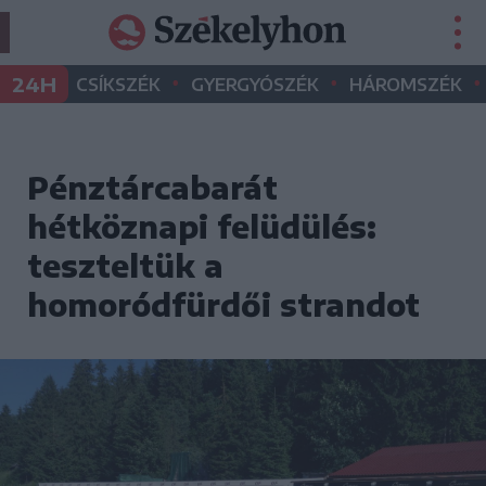
•
•
•
24H
CSÍKSZÉK
GYERGYÓSZÉK
HÁROMSZÉK
Pénztárcabarát
hétköznapi felüdülés:
teszteltük a
homoródfürdői strandot