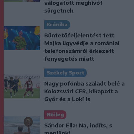
válogatott meghívót
sürgetnek
Krónika
Büntetőfeljelentést tett
Majka ügyvédje a romániai
telefonszámról érkezett
fenyegetés miatt
Székely Sport
Nagy pofonba szaladt belé a
Kolozsvári CFR, kikapott a
Győr és a Loki is
Nőileg
Sándor Ella: Na, indíts, s
menjünk!