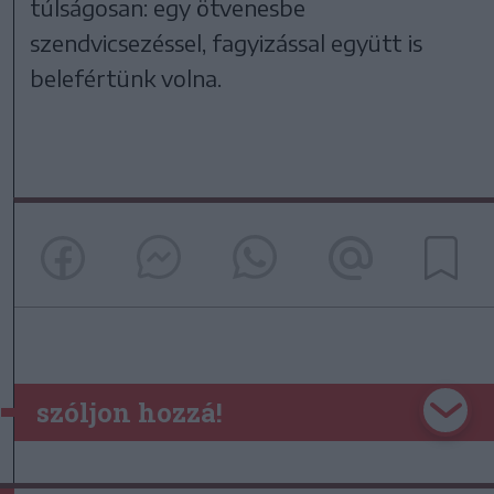
túlságosan: egy ötvenesbe
szendvicsezéssel, fagyizással együtt is
belefértünk volna.
szóljon hozzá!