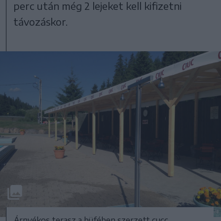
perc után még 2 lejeket kell kifizetni
távozáskor.
Árnyékos terasz a büfében szerzett cucc