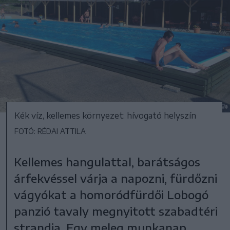
Kék víz, kellemes környezet: hívogató helyszín
FOTÓ: RÉDAI ATTILA
Kellemes hangulattal, barátságos
árfekvéssel várja a napozni, fürdőzni
vágyókat a homoródfürdői Lobogó
panzió tavaly megnyitott szabadtéri
strandja. Egy meleg munkanap