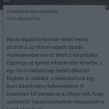
A medencék vize melegített
FOTÓ: RÉDAI ATTILA
Na de legalább ilyenkor lehet menni
strandra: az itthon ragadt izzadó
munkásembernek ez lehet a kárpótlása.
Úgyhogy az igényt elhatározás követte, s
egy forró hétköznap (késő) délután
fogtam a családot, s nekiindultunk egy
ilyen létesítmény felkeresésére. A
hűsölésen túl persze az is célom volt, hogy
szubjektív tapasztalataimat megosszam a