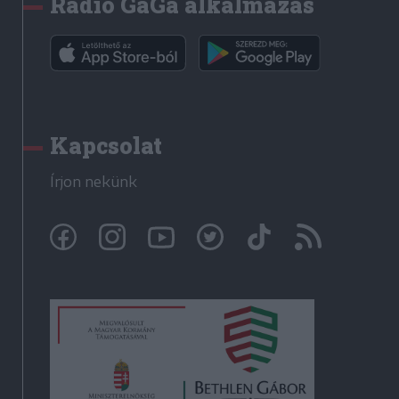
Rádió GaGa alkalmazás
Kapcsolat
Írjon nekünk