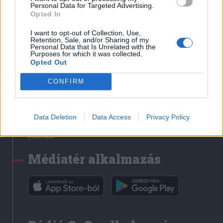
Médiatér
Personal Data for Targeted Advertising.
Opted In
Székely Sport
I want to opt-out of Collection, Use,
Liget
Retention, Sale, and/or Sharing of my
Personal Data that Is Unrelated with the
Krónika
Purposes for which it was collected.
Opted Out
Bihari Napló
Erdélyi Napló
CONFIRM
Főtér
Nőileg
Data Deletion
Data Access
Privacy Policy
Rádió GaGa
Jóállás
Médiatér alkalmazás