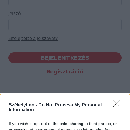
Jelszó
Elfelejtette a jelszavát?
BEJELENTKEZÉS
Regisztráció
Székelyhon -
Do Not Process My Personal
Information
If you wish to opt-out of the sale, sharing to third parties, or
processing of your personal or sensitive information for