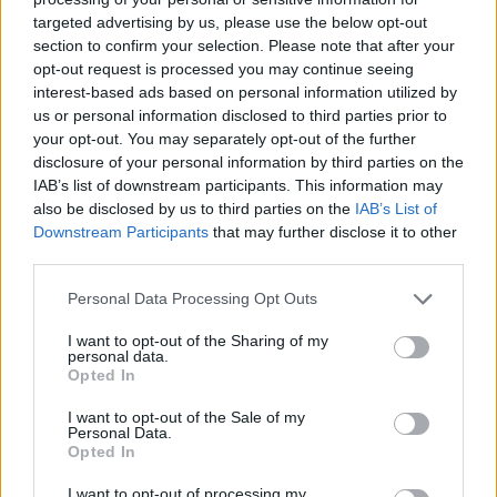
targeted advertising by us, please use the below opt-out
section to confirm your selection. Please note that after your
Hasznos
opt-out request is processed you may continue seeing
interest-based ads based on personal information utilized by
Impresszum
us or personal information disclosed to third parties prior to
your opt-out. You may separately opt-out of the further
Szerzői jogok
disclosure of your personal information by third parties on the
Adatvédelmi tájékoztató
IAB’s list of downstream participants. This information may
Cookie-kezelési tájékoztató
also be disclosed by us to third parties on the
IAB’s List of
Downstream Participants
that may further disclose it to other
Hozzászólási szabályzat
third parties.
Nyomtatott lapjaink archívuma
Székely Hírmondó archívuma
Personal Data Processing Opt Outs
Médiaajánlat
I want to opt-out of the Sharing of my
personal data.
Opted In
Látogatottsági adatok
I want to opt-out of the Sale of my
Personal Data.
Sütibeállítások
Opted In
I want to opt-out of processing my