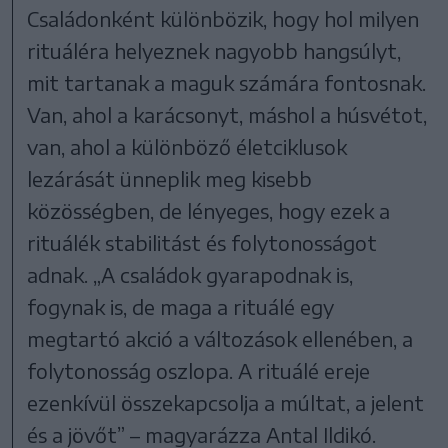
Családonként különbözik, hogy hol milyen
rituáléra helyeznek nagyobb hangsúlyt,
mit tartanak a maguk számára fontosnak.
Van, ahol a karácsonyt, máshol a húsvétot,
van, ahol a különböző életciklusok
lezárását ünneplik meg kisebb
közösségben, de lényeges, hogy ezek a
rituálék stabilitást és folytonosságot
adnak. „A családok gyarapodnak is,
fogynak is, de maga a rituálé egy
megtartó akció a változások ellenében, a
folytonosság oszlopa. A rituálé ereje
ezenkívül összekapcsolja a múltat, a jelent
és a jövőt” – magyarázza Antal Ildikó.