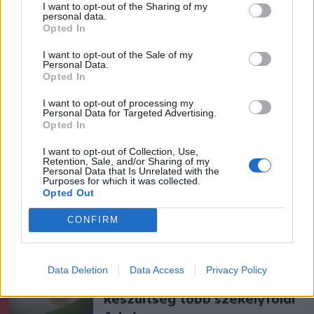
I want to opt-out of the Sharing of my
personal data.
Opted In
szóljon hozzá!
I want to opt-out of the Sale of my
Personal Data.
Opted In
I want to opt-out of processing my
Ezek is érdekelhetik
Personal Data for Targeted Advertising.
Opted In
I want to opt-out of Collection, Use,
Székelyhon
Retention, Sale, and/or Sharing of my
Personal Data that Is Unrelated with the
Hetek óta először csökkent
Purposes for which it was collected.
Opted Out
az üzemanyagok ára
CONFIRM
Székelyhon
Data Deletion
Data Access
Privacy Policy
Elsőfokú árvízvédelmi
készültség több székelyföldi