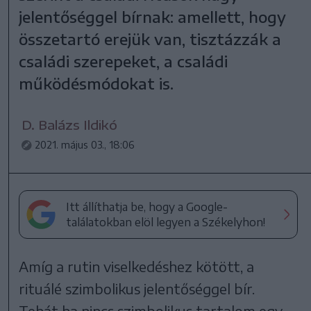
jelentőséggel bírnak: amellett, hogy
összetartó erejük van, tisztázzák a
családi szerepeket, a családi
működésmódokat is.
D. Balázs Ildikó
2021. május 03., 18:06
Itt állíthatja be, hogy a Google-
találatokban elöl legyen a Székelyhon!
Amíg a rutin viselkedéshez kötött, a
rituálé szimbolikus jelentőséggel bír.
Tehát ha nincs szimbolikus tartalom egy