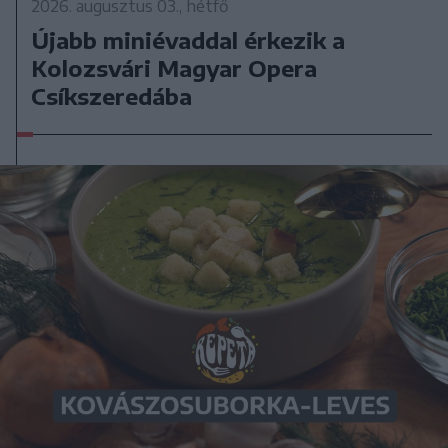
2026. augusztus 03., hétfő
Újabb miniévaddal érkezik a
Kolozsvári Magyar Opera
Csíkszeredába