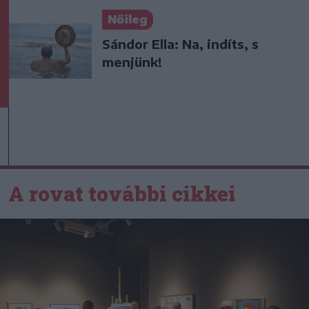
Nőileg
Sándor Ella: Na, indíts, s
menjünk!
A rovat további cikkei