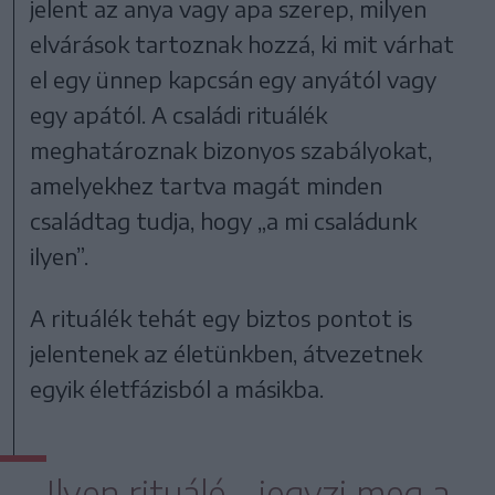
jelent az anya vagy apa szerep, milyen
elvárások tartoznak hozzá, ki mit várhat
el egy ünnep kapcsán egy anyától vagy
egy apától. A családi rituálék
meghatároznak bizonyos szabályokat,
amelyekhez tartva magát minden
családtag tudja, hogy „a mi családunk
ilyen”.
A rituálék tehát egy biztos pontot is
jelentenek az életünkben, átvezetnek
egyik életfázisból a másikba.
Ilyen rituálé – jegyzi meg a