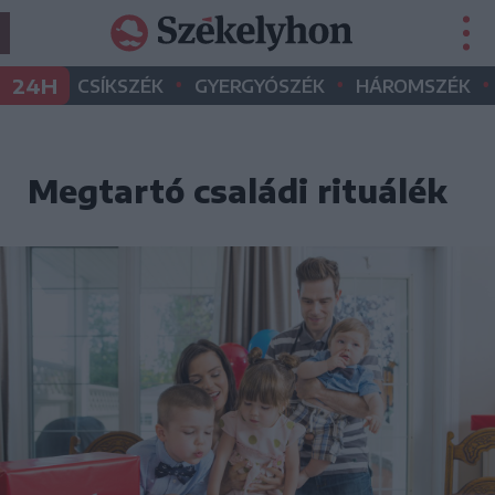
•
•
•
24H
CSÍKSZÉK
GYERGYÓSZÉK
HÁROMSZÉK
Megtartó családi rituálék