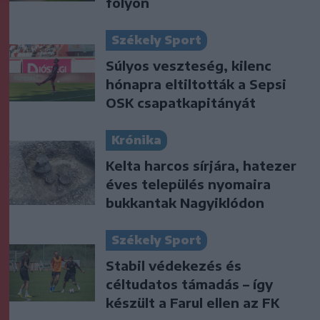
folyón
Székely Sport
Súlyos veszteség, kilenc
hónapra eltiltották a Sepsi
OSK csapatkapitányát
Krónika
Kelta harcos sírjára, hatezer
éves település nyomaira
bukkantak Nagyiklódon
Székely Sport
Stabil védekezés és
céltudatos támadás – így
készült a Farul ellen az FK