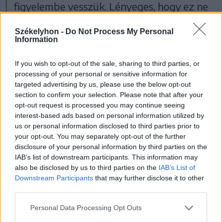
figyelembe vesszük. Lényeges, hogy ez ne
csak rutinizált cselekvések sorozata
Székelyhon -
Do Not Process My Personal
legyen, hanem szimbolikus üzenettel is
Information
bírjon, ami újra és újra megerősíti, hogy mi
If you wish to opt-out of the sale, sharing to third parties, or
ilyenek vagyunk, nekünk ez az
processing of your personal or sensitive information for
értékrendünk. Ez viszont rugalmasan
targeted advertising by us, please use the below opt-out
section to confirm your selection. Please note that after your
szoros családi kapcsolatot feltételez.
opt-out request is processed you may continue seeing
interest-based ads based on personal information utilized by
us or personal information disclosed to third parties prior to
your opt-out. You may separately opt-out of the further
disclosure of your personal information by third parties on the
IAB’s list of downstream participants. This information may
also be disclosed by us to third parties on the
IAB’s List of
Downstream Participants
that may further disclose it to other
third parties.
Personal Data Processing Opt Outs