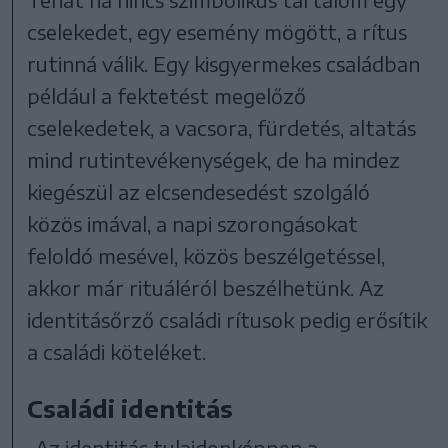
cselekedet, egy esemény mögött, a rítus
rutinná válik. Egy kisgyermekes családban
például a fektetést megelőző
cselekedetek, a vacsora, fürdetés, altatás
mind rutintevékenységek, de ha mindez
kiegészül az elcsendesedést szolgáló
közös imával, a napi szorongásokat
feloldó mesével, közös beszélgetéssel,
akkor már rituáléról beszélhetünk. Az
identitásőrző családi rítusok pedig erősítik
a családi köteléket.
Családi identitás
„Az identitás tulajdonképpen a