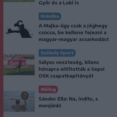
Győr és a Loki is
Krónika
A Majka-ügy csak a jéghegy
csúcsa, be kellene fejezni a
magyar–magyar acsarkodást
Székely Sport
Súlyos veszteség, kilenc
hónapra eltiltották a Sepsi
OSK csapatkapitányát
Nőileg
Sándor Ella: Na, indíts, s
menjünk!