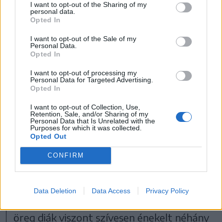
I want to opt-out of the Sharing of my
personal data.
szóló beszámolót. Például Forrófalván a
Opted In
volt harangozónál talált rá Kájoni
I want to opt-out of the Sale of my
Cantionaléjára, és azon kívül még sok régi
Personal Data.
Opted In
imádságos és énekeskönyvre, amelyeket
I want to opt-out of processing my
„a diák nagy szeretettel őriz és minden
Personal Data for Targeted Advertising.
Opted In
szabadidejében imádkozik” – írja.
I want to opt-out of Collection, Use,
Retention, Sale, and/or Sharing of my
A volt forrófalvi diákot is felkereste
Personal Data that Is Unrelated with the
Purposes for which it was collected.
Domokos Pál Péter, kérte, hívjon össze
Opted Out
olyan asszonyokat, akik tudnak szép
CONFIRM
népdalokat és imádságokat énekelni. Ám
az asszonyok papjuktól való félelmükben
Data Deletion
Data Access
Privacy Policy
nem mertek vállalkozni az éneklésre. Az
öreg diák viszont szívesen énekelt néhány