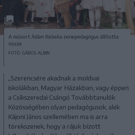
A műsort Ádám Rebeka zenepedagógus állította
össze
FOTÓ: GÁBOS ALBIN
„Szerencsére akadnak a moldvai
iskolákban, Magyar Házakban, vagy éppen
a Csíkszeredai Csángó Továbbtanulók
Közösségében olyan pedagógusok, akik
Kájoni János szellemében ma is arra
törekszenek, hogy a rájuk bízott