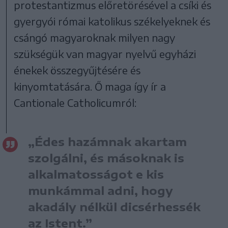
protestantizmus előretörésével a csíki és
gyergyói római katolikus székelyeknek és
csángó magyaroknak milyen nagy
szükségük van magyar nyelvű egyházi
énekek összegyűjtésére és
kinyomtatására. Ő maga így ír a
Cantionale Catholicumról:
„Édes hazámnak akartam
szolgálni, és másoknak is
alkalmatosságot e kis
munkámmal adni, hogy
akadály nélkül dicsérhessék
az Istent.”