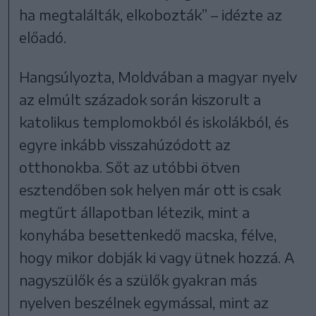
ha megtalálták, elkobozták” – idézte az
előadó.
Hangsúlyozta, Moldvában a magyar nyelv
az elmúlt századok során kiszorult a
katolikus templomokból és iskolákból, és
egyre inkább visszahúzódott az
otthonokba. Sőt az utóbbi ötven
esztendőben sok helyen már ott is csak
megtűrt állapotban létezik, mint a
konyhába besettenkedő macska, félve,
hogy mikor dobják ki vagy ütnek hozzá. A
nagyszülők és a szülők gyakran más
nyelven beszélnek egymással, mint az