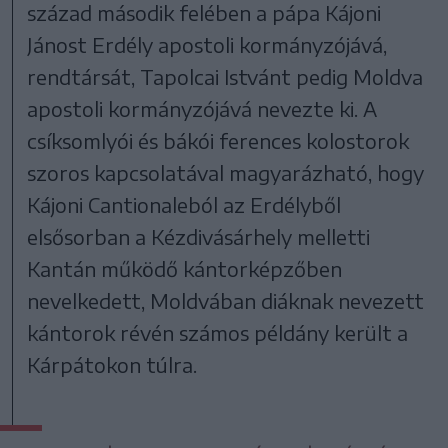
század második felében a pápa Kájoni
Jánost Erdély apostoli kormányzójává,
rendtársát, Tapolcai Istvánt pedig Moldva
apostoli kormányzójává nevezte ki. A
csíksomlyói és bákói ferences kolostorok
szoros kapcsolatával magyarázható, hogy
Kájoni Cantionaleból az Erdélyből
elsősorban a Kézdivásárhely melletti
Kantán működő kántorképzőben
nevelkedett, Moldvában diáknak nevezett
kántorok révén számos példány került a
Kárpátokon túlra.