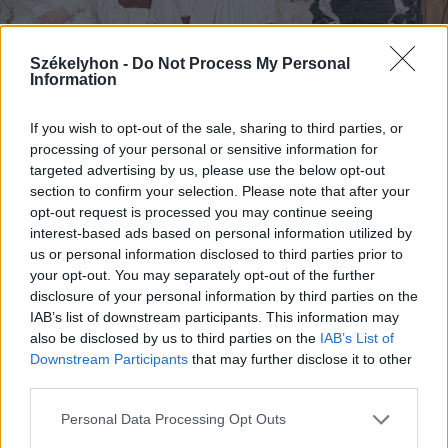
Székelyhon -
Do Not Process My Personal
Information
If you wish to opt-out of the sale, sharing to third parties, or
processing of your personal or sensitive information for
targeted advertising by us, please use the below opt-out
Fontos átadni a népdalkincset
section to confirm your selection. Please note that after your
FOTÓ: GÁBOS ALBIN
opt-out request is processed you may continue seeing
interest-based ads based on personal information utilized by
us or personal information disclosed to third parties prior to
your opt-out. You may separately opt-out of the further
Domokos Pál Péter 1929-ben és 1932-ben
disclosure of your personal information by third parties on the
megvalósított moldvai útjai során több
IAB’s list of downstream participants. This information may
also be disclosed by us to third parties on the
IAB’s List of
helyen találkozott a Kájoni János sokszor
Downstream Participants
that may further disclose it to other
már rongyosra olvasott énekeskönyvével.
third parties.
Moldvai magyarság című könyvének mind
Personal Data Processing Opt Outs
az öt kiadásában megtalálhatjuk az erről