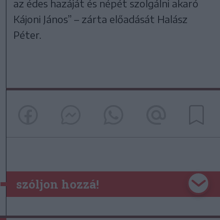
az édes hazáját és népét szolgálni akaró
Kájoni János” – zárta előadását Halász
Péter.
szóljon hozzá!