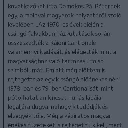
következőket írta Domokos Pál Péternek
egy, a moldvai magyarok helyzetéről szóló
levelében: „Az 1970-es évek elején a
csángó falvakban házkutatások során
összeszedték a Kájoni Cantionale
valamennyi kiadását, és elégették mint a
magyarsághoz való tartozás utolsó
szimbólumát. Emiatt még előttem is
rejtegette az egyik csángó előénekes néni
1978-ban és 79-ben Cantionalisát, mint
pótolhatatlan kincset, ruhás ládája
legaljára dugva, nehogy kitudódjék és
elvegyék tőle. Még a kéziratos magyar
énekes füzeteket is rejtegetniük kell, mert