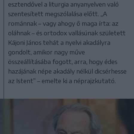
esztendővel a liturgia anyanyelven való
szentesített megszólalása előtt. „A
románnak – vagy ahogy ő maga írta: az
oláhnak – és ortodox vallásúnak született
Kájoni János tehát a nyelvi akadályra
gondolt, amikor nagy műve
összeállításába fogott, arra, hogy édes
hazájának népe akadály nélkül dicsérhesse
az Istent” – emelte ki a néprajzkutató.