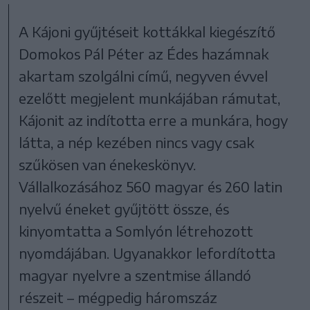
A Kájoni gyűjtéseit kottákkal kiegészítő
Domokos Pál Péter az Édes hazámnak
akartam szolgálni című, negyven évvel
ezelőtt megjelent munkájában rámutat,
Kájonit az indította erre a munkára, hogy
látta, a nép kezében nincs vagy csak
szűkösen van énekeskönyv.
Vállalkozásához 560 magyar és 260 latin
nyelvű éneket gyűjtött össze, és
kinyomtatta a Somlyón létrehozott
nyomdájában. Ugyanakkor lefordította
magyar nyelvre a szentmise állandó
részeit – mégpedig háromszáz