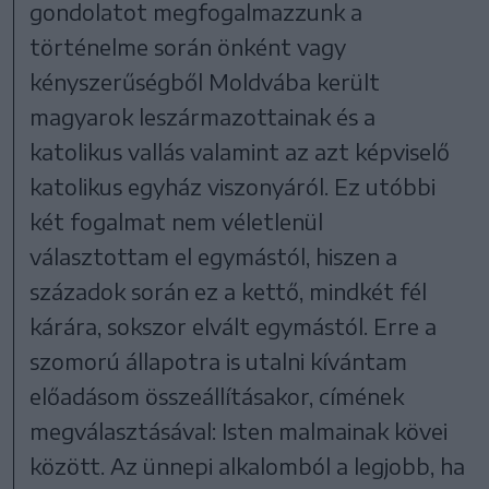
gondolatot megfogalmazzunk a
történelme során önként vagy
kényszerűségből Moldvába került
magyarok leszármazottainak és a
katolikus vallás valamint az azt képviselő
katolikus egyház viszonyáról. Ez utóbbi
két fogalmat nem véletlenül
választottam el egymástól, hiszen a
századok során ez a kettő, mindkét fél
kárára, sokszor elvált egymástól. Erre a
szomorú állapotra is utalni kívántam
előadásom összeállításakor, címének
megválasztásával: Isten malmainak kövei
között. Az ünnepi alkalomból a legjobb, ha