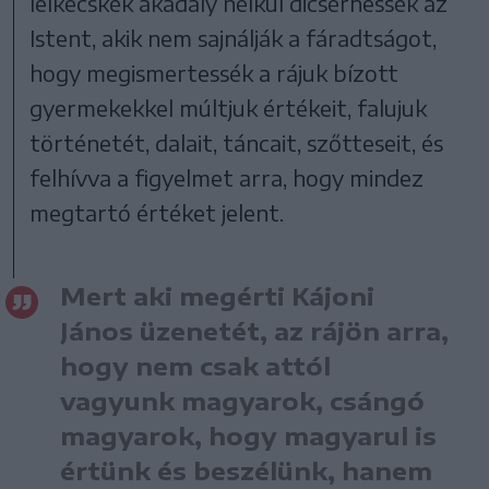
lelkecskék akadály nélkül dicsérhessék az
Istent, akik nem sajnálják a fáradtságot,
hogy megismertessék a rájuk bízott
gyermekekkel múltjuk értékeit, falujuk
történetét, dalait, táncait, szőtteseit, és
felhívva a figyelmet arra, hogy mindez
megtartó értéket jelent.
Mert aki megérti Kájoni
János üzenetét, az rájön arra,
hogy nem csak attól
vagyunk magyarok, csángó
magyarok, hogy magyarul is
értünk és beszélünk, hanem