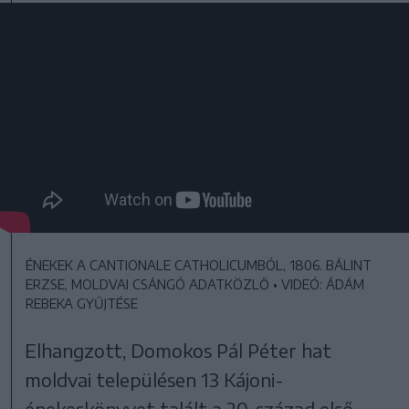
ÉNEKEK A CANTIONALE CATHOLICUMBÓL, 1806. BÁLINT
ERZSE, MOLDVAI CSÁNGÓ ADATKÖZLŐ
•
VIDEÓ: ÁDÁM
REBEKA GYŰJTÉSE
Elhangzott, Domokos Pál Péter hat
moldvai településen 13 Kájoni-
énekeskönyvet talált a 20. század első