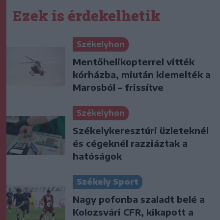
Ezek is érdekelhetik
Székelyhon
Mentőhelikopterrel vitték
kórházba, miután kiemelték a
Marosból – frissítve
Székelyhon
Székelykeresztúri üzleteknél
és cégeknél razziáztak a
hatóságok
Székely Sport
Nagy pofonba szaladt belé a
Kolozsvári CFR, kikapott a