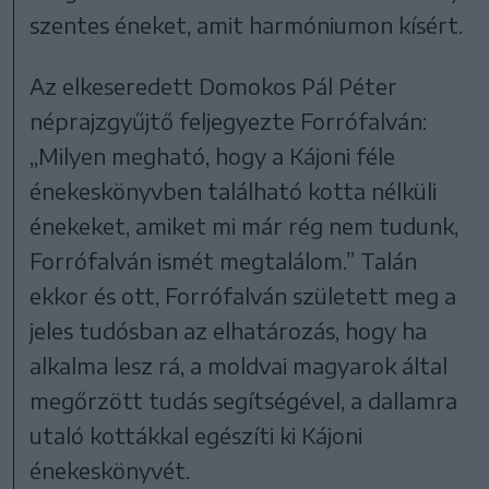
szentes éneket, amit harmóniumon kísért.
Az elkeseredett Domokos Pál Péter
néprajzgyűjtő feljegyezte Forrófalván:
„Milyen megható, hogy a Kájoni féle
énekeskönyvben található kotta nélküli
énekeket, amiket mi már rég nem tudunk,
Forrófalván ismét megtalálom.” Talán
ekkor és ott, Forrófalván született meg a
jeles tudósban az elhatározás, hogy ha
alkalma lesz rá, a moldvai magyarok által
megőrzött tudás segítségével, a dallamra
utaló kottákkal egészíti ki Kájoni
énekeskönyvét.