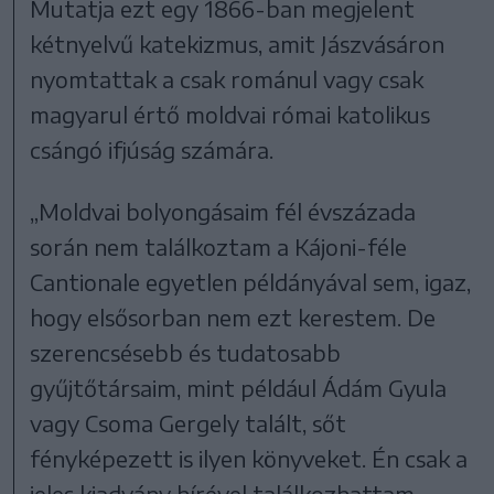
Mutatja ezt egy 1866-ban megjelent
kétnyelvű katekizmus, amit Jászvásáron
nyomtattak a csak románul vagy csak
magyarul értő moldvai római katolikus
csángó ifjúság számára.
„Moldvai bolyongásaim fél évszázada
során nem találkoztam a Kájoni-féle
Cantionale egyetlen példányával sem, igaz,
hogy elsősorban nem ezt kerestem. De
szerencsésebb és tudatosabb
gyűjtőtársaim, mint például Ádám Gyula
vagy Csoma Gergely talált, sőt
fényképezett is ilyen könyveket. Én csak a
jeles kiadvány hírével találkozhattam,