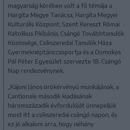
magyarság körében volt a fő témája a
Hargita Megye Tanácsa, Hargita Megyei
Kulturális Központ, Szent Kereszt Római
Katolikus Plébánia, Csángó Továbbtanulók
Közössége, Csíkszeredai Tanulók Háza
Gyermeknéptánccsoportja és a Domokos
Pál Péter Egyesület szervezte 18. Csángó
Nap rendezvénynek.
„Kájoni János örökérvényű munkájának, a
Cantionale második kiadásának
háromszázadik évfordulóját ünnepeljük
most itt a csíkszeredai csángó napon, és
ez jó alkalom arra, hogy néhány