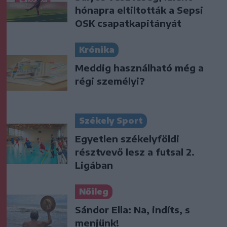
hónapra eltiltották a Sepsi
OSK csapatkapitányát
Krónika
Meddig használható még a
régi személyi?
Székely Sport
Egyetlen székelyföldi
résztvevő lesz a futsal 2.
Ligában
Nőileg
Sándor Ella: Na, indíts, s
menjünk!