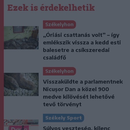
Ezek is érdekelhetik
Székelyhon
„Óriási csattanás volt” – így
emlékszik vissza a kedd esti
balesetre a csíkszeredai
családfő
Székelyhon
Visszaküldte a parlamentnek
Nicușor Dan a közel 900
medve kilövését lehetővé
tevő törvényt
Székely Sport
Súlyos veszteség, kilenc