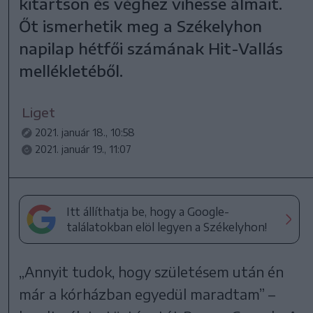
kitartson és véghez vihesse álmait.
Őt ismerhetik meg a Székelyhon
napilap hétfői számának Hit-Vallás
mellékletéből.
Liget
2021. január 18., 10:58
2021. január 19., 11:07
Itt állíthatja be, hogy a Google-
találatokban elöl legyen a Székelyhon!
„Annyit tudok, hogy születésem után én
már a kórházban egyedül maradtam” –