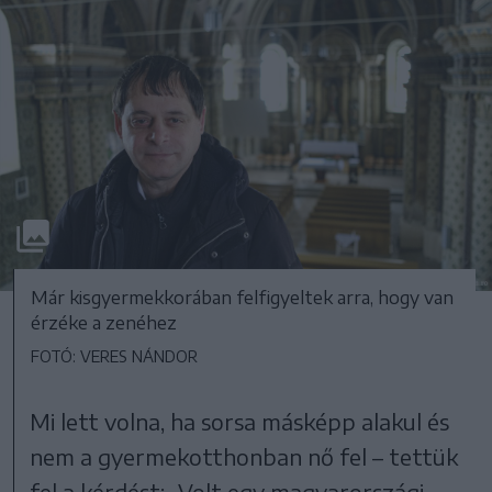
Már kisgyermekkorában felfigyeltek arra, hogy van
érzéke a zenéhez
FOTÓ: VERES NÁNDOR
Mi lett volna, ha sorsa másképp alakul és
nem a gyermekotthonban nő fel – tettük
fel a kérdést: „Volt egy magyarországi