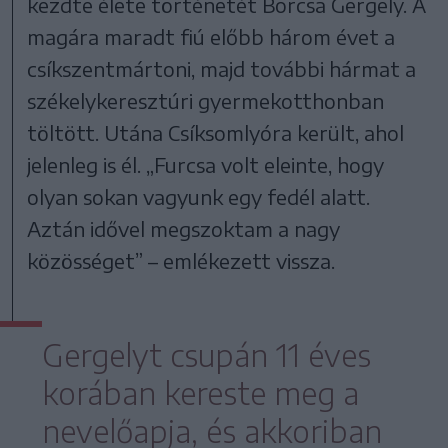
kezdte élete történetét Borcsa Gergely. A
magára maradt fiú előbb három évet a
csíkszentmártoni, majd további hármat a
székelykeresztúri gyermekotthonban
töltött. Utána Csíksomlyóra került, ahol
jelenleg is él. „Furcsa volt eleinte, hogy
olyan sokan vagyunk egy fedél alatt.
Aztán idővel megszoktam a nagy
közösséget” – emlékezett vissza.
Gergelyt csupán 11 éves
korában kereste meg a
nevelőapja, és akkoriban