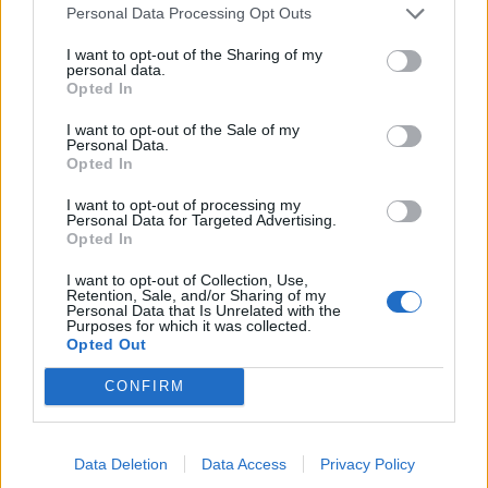
Personal Data Processing Opt Outs
I want to opt-out of the Sharing of my
personal data.
Opted In
I want to opt-out of the Sale of my
Personal Data.
Opted In
I want to opt-out of processing my
2026. augusztus 06., csütörtök
Personal Data for Targeted Advertising.
Opted In
Jubileumi találkozó: Csíkszentkirály
I want to opt-out of Collection, Use,
látja vendégül a Szent István nevét
Retention, Sale, and/or Sharing of my
Personal Data that Is Unrelated with the
viselő településeket
Purposes for which it was collected.
Opted Out
CONFIRM
Data Deletion
Data Access
Privacy Policy