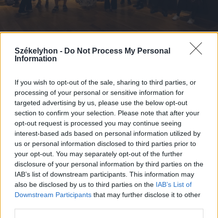
2026. augusztus 06., csütörtök
Székelyhon -
Do Not Process My Personal
Information
A látás tanítója − Gaál András
műveiből nyílt emlékkiállítás a Csíki
If you wish to opt-out of the sale, sharing to third parties, or
Székely Múzeumban
processing of your personal or sensitive information for
targeted advertising by us, please use the below opt-out
section to confirm your selection. Please note that after your
opt-out request is processed you may continue seeing
interest-based ads based on personal information utilized by
us or personal information disclosed to third parties prior to
your opt-out. You may separately opt-out of the further
disclosure of your personal information by third parties on the
IAB’s list of downstream participants. This information may
also be disclosed by us to third parties on the
IAB’s List of
Downstream Participants
that may further disclose it to other
third parties.