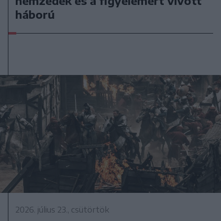
nemzedék és a figyelemért vívott
háború
2026. július 23., csütörtök