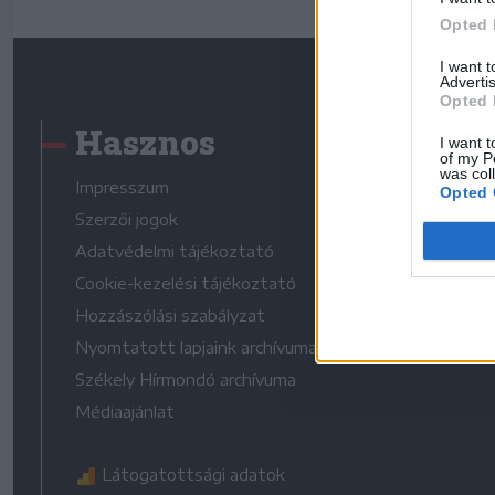
Opted 
I want 
Advertis
Opted 
Hasznos
I want t
of my P
was col
Impresszum
Opted 
Szerzői jogok
Adatvédelmi tájékoztató
Cookie-kezelési tájékoztató
Hozzászólási szabályzat
Nyomtatott lapjaink archívuma
Székely Hírmondó archívuma
Médiaajánlat
Látogatottsági adatok