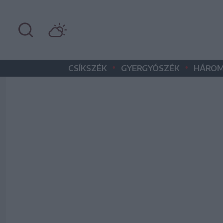
•
•
CSÍKSZÉK
GYERGYÓSZÉK
HÁROM