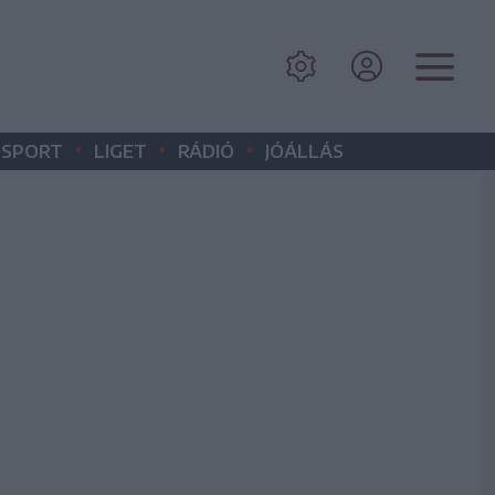
•
•
•
SPORT
LIGET
RÁDIÓ
JÓÁLLÁS