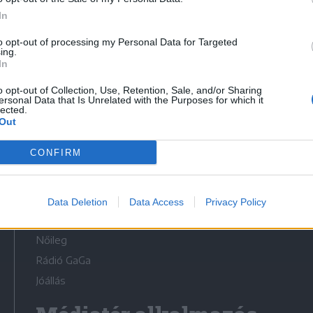
In
to opt-out of processing my Personal Data for Targeted
ing.
In
Médiatér
o opt-out of Collection, Use, Retention, Sale, and/or Sharing
ersonal Data that Is Unrelated with the Purposes for which it
lected.
Székely Sport
Out
Liget
CONFIRM
Krónika
Bihari Napló
Erdélyi Napló
Data Deletion
Data Access
Privacy Policy
Főtér
Nőileg
Rádió GaGa
Jóállás