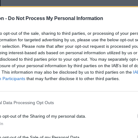
E-mail-cím
on -
Do Not Process My Personal Information
to opt-out of the sale, sharing to third parties, or processing of your per
Jelszó
formation for targeted advertising by us, please use the below opt-out s
r selection. Please note that after your opt-out request is processed y
eing interest-based ads based on personal information utilized by us or
disclosed to third parties prior to your opt-out. You may separately opt-
Elfelejtette a jelszavát?
losure of your personal information by third parties on the IAB’s list of
. This information may also be disclosed by us to third parties on the
IA
Participants
that may further disclose it to other third parties.
BEJELENTKEZÉS
Regisztráció
l Data Processing Opt Outs
o opt-out of the Sharing of my personal data.
In
o opt-out of the Sale of my Personal Data.