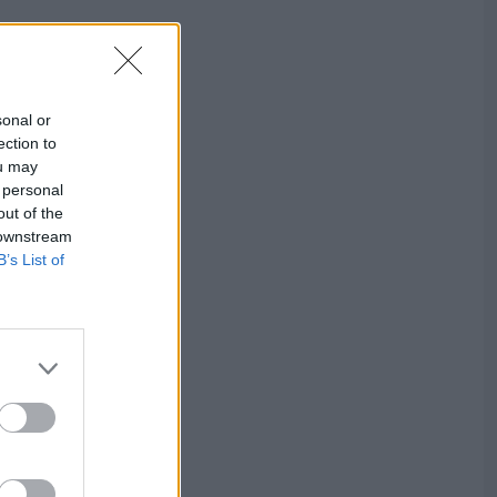
sonal or
ection to
ou may
 personal
out of the
 downstream
B’s List of