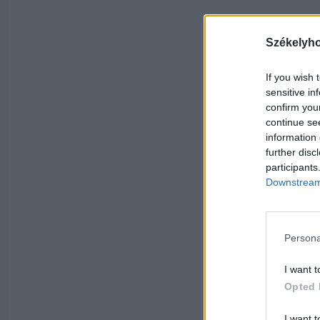
Székelyh
If you wish 
sensitive in
confirm you
continue se
information 
further disc
participants
Downstream 
Persona
I want t
Opted 
I want t