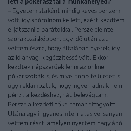
lett a pókerasztal a munkahelyed?
– Egyetemistaként mindig kevés pénzem
volt, így spórolnom kellett, ezért kezdtem
el játszani a barátokkal. Persze eleinte
szórakozásképpen. Egy idő után azt
vettem észre, hogy általában nyerek, így
az jó anyagi kiegészítéssé vált. Ekkor
kezdtek népszerűek lenni az online
pókerszobák is, és mivel több felületet is
úgy reklámoztak, hogy ingyen adnak némi
pénzt a kezdéshez, hát belevágtam.
Persze a kezdeti tőke hamar elfogyott.
Utána egy ingyenes internetes versenyen
vettem részt, amelyen nyertem nagyjából