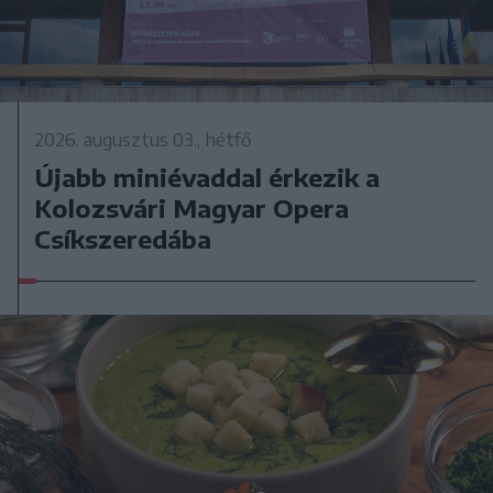
2026. augusztus 03., hétfő
Újabb miniévaddal érkezik a
Kolozsvári Magyar Opera
Csíkszeredába