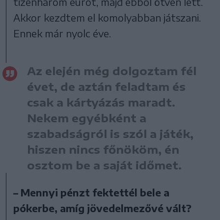
tizenhárom eurót, majd ebből ötven lett.
Akkor kezdtem el komolyabban játszani.
Ennek már nyolc éve.
Az elején még dolgoztam fél
évet, de aztán feladtam és
csak a kártyázás maradt.
Nekem egyébként a
szabadságról is szól a játék,
hiszen nincs főnököm, én
osztom be a saját időmet.
– Mennyi pénzt fektettél bele a
pókerbe, amíg jövedelmezővé vált?