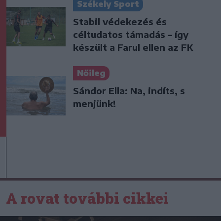
Székely Sport
Stabil védekezés és
céltudatos támadás – így
készült a Farul ellen az FK
Nőileg
Sándor Ella: Na, indíts, s
menjünk!
A rovat további cikkei