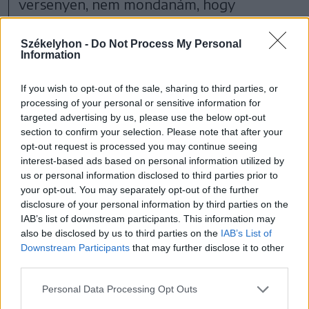
versenyen, nem mondanám, hogy
bármelyikükre is felnézek. Hogy is
Székelyhon -
Do Not Process My Personal
tehetném, hiszen nem szentek,
Information
If you wish to opt-out of the sale, sharing to third parties, or
processing of your personal or sensitive information for
a póker egy önző dolog,
targeted advertising by us, please use the below opt-out
section to confirm your selection. Please note that after your
ami a pénzszerzésről szól.
opt-out request is processed you may continue seeing
interest-based ads based on personal information utilized by
us or personal information disclosed to third parties prior to
your opt-out. You may separately opt-out of the further
disclosure of your personal information by third parties on the
IAB’s list of downstream participants. This information may
also be disclosed by us to third parties on the
IAB’s List of
Downstream Participants
that may further disclose it to other
third parties.
Personal Data Processing Opt Outs