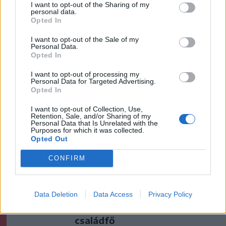
I want to opt-out of the Sharing of my
personal data.
Opted In
I want to opt-out of the Sale of my
Personal Data.
Opted In
I want to opt-out of processing my
szóljon hozzá!
Personal Data for Targeted Advertising.
Opted In
I want to opt-out of Collection, Use,
Retention, Sale, and/or Sharing of my
Personal Data that Is Unrelated with the
Ezek is érdekelhetik
Purposes for which it was collected.
Opted Out
CONFIRM
Székelyhon
„Óriási csattanás volt” – így
emlékszik vissza a kedd esti
Data Deletion
Data Access
Privacy Policy
balesetre a csíkszeredai
családfő