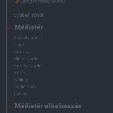
Látogatottsági adatok
Sütibeállítások
Médiatér
Székely Sport
Liget
Krónika
Bihari Napló
Erdélyi Napló
Főtér
Nőileg
Rádió GaGa
Jóállás
Médiatér alkalmazás