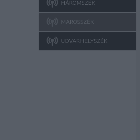
HÁROMSZÉK
MAROSSZÉK
UDVARHELYSZÉK