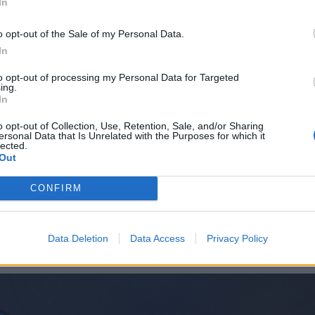
In
. Ez így is volt.
o opt-out of the Sale of my Personal Data.
djenek!
In
szerencsésen, és egészen jól éreztük
to opt-out of processing my Personal Data for Targeted
ing.
 tenger, elrontani nem lehet, a homok a
In
hetőség, a többi pedig... elviselhető, ha az
o opt-out of Collection, Use, Retention, Sale, and/or Sharing
ersonal Data that Is Unrelated with the Purposes for which it
 Mert most megértettem, hogy miért irtóznak
lected.
Out
azok, akik már nyaraltak korábban Görög-,
szágban, a Földközi-tenger valamelyik
CONFIRM
átomtól hallottam, hogy kipróbálja ezt is,
álta, azt mondta: soha többet!
Data Deletion
Data Access
Privacy Policy