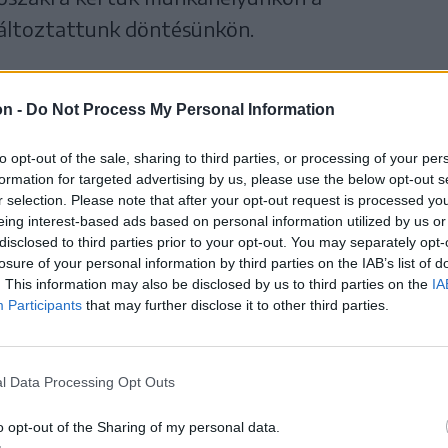
áltoztattunk döntésünkön.
m megyünk, mégis
on -
Do Not Process My Personal Information
gsem megyünk – így
to opt-out of the sale, sharing to third parties, or processing of your per
formation for targeted advertising by us, please use the below opt-out s
stól egészen a szabadság
r selection. Please note that after your opt-out request is processed y
eing interest-based ads based on personal information utilized by us or
disclosed to third parties prior to your opt-out. You may separately opt-
 hétig.
losure of your personal information by third parties on the IAB’s list of
. This information may also be disclosed by us to third parties on the
IA
Participants
that may further disclose it to other third parties.
k meg, hogy mégis megyünk, nekivágunk,
l Data Processing Opt Outs
sak lehet, tőlünk telik, elővigyázatosak
rtunk, sőt még azokon túl is jobban
o opt-out of the Sharing of my personal data.