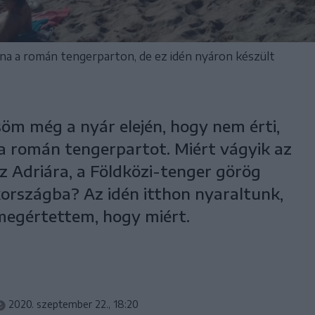
na a román tengerparton, de ez idén nyáron készült
öm még a nyár elején, hogy nem érti,
n a román tengerpartot. Miért vágyik az
z Adriára, a Földközi-tenger görög
kországba? Az idén itthon nyaraltunk,
megértettem, hogy miért.
2020. szeptember 22., 18:20