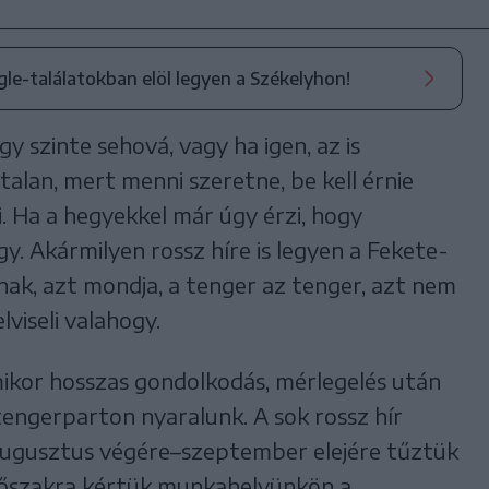
ogle-találatokban elöl legyen a Székelyhon!
 szinte sehová, vagy ha igen, az is
alan, mert menni szeretne, be kell érnie
i. Ha a hegyekkel már úgy érzi, hogy
y. Akármilyen rossz híre is legyen a Fekete-
ak, azt mondja, a tenger az tenger, azt nem
lviseli valahogy.
amikor hosszas gondolkodás, mérlegelés után
tengerparton nyaralunk. A sok rossz hír
 augusztus végére–szeptember elejére tűztük
 időszakra kértük munkahelyünkön a