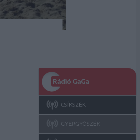
Rádió GaGa
CSÍKSZÉK
GYERGYÓSZÉK