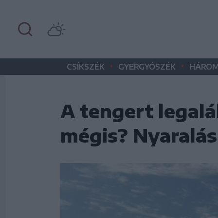
•
•
CSÍKSZÉK
GYERGYÓSZÉK
HÁROM
A tengert legal
mégis? Nyaralás