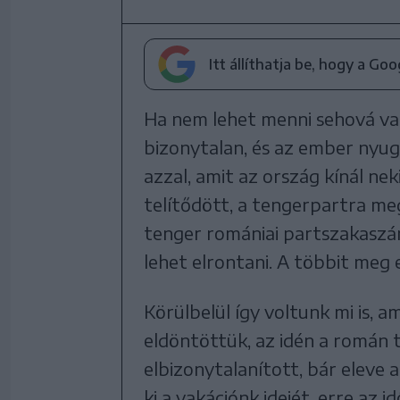
Itt állíthatja be, hogy a Go
Ha nem lehet menni sehová vagy
bizonytalan, és az ember nyugt
azzal, amit az ország kínál nek
telítődött, a tengerpartra meg
tenger romániai partszakaszán
lehet elrontani. A többit meg e
Körülbelül így voltunk mi is, 
eldöntöttük, az idén a román 
elbizonytalanított, bár eleve
ki a vakációnk idejét, erre az