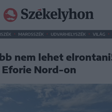
•
•
•
•
SZÉK
MAROSSZÉK
UDVARHELYSZÉK
VILÁG
ább nem lehet elrontani
 Eforie Nord-on