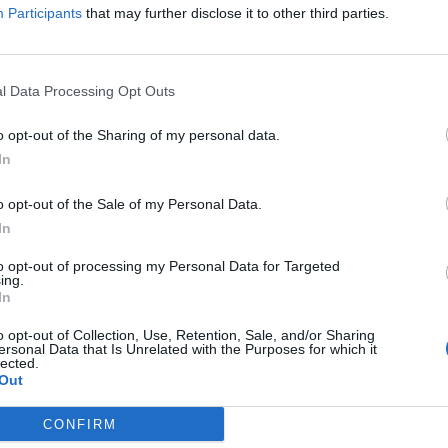
Participants
that may further disclose it to other third parties.
 mindössze egyetlen
l Data Processing Opt Outs
 átszeljék Európát.
o opt-out of the Sharing of my personal data.
In
o opt-out of the Sale of my Personal Data.
In
to opt-out of processing my Personal Data for Targeted
ing.
In
o opt-out of Collection, Use, Retention, Sale, and/or Sharing
ersonal Data that Is Unrelated with the Purposes for which it
lected.
Out
CONFIRM