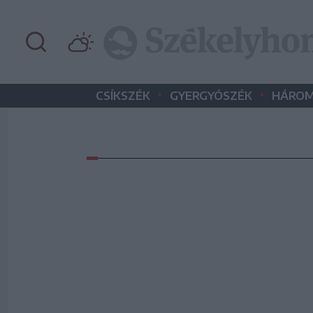
•
•
CSÍKSZÉK
GYERGYÓSZÉK
HÁROM