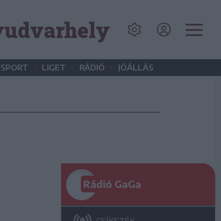
lyudvarhely
•
•
•
SPORT
LIGET
RÁDIÓ
JÓÁLLÁS
Rádió GaGa
CSÍKSZÉK