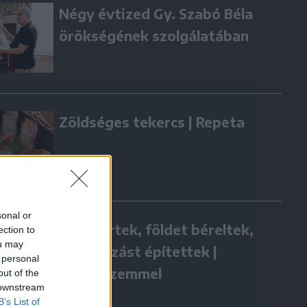
Négy évtized Gy. Szabó Béla
örökségének szolgálatában
Zöldséges tekercs | Repeta
sonal or
Hazatértek, földet béreltek,
ection to
ou may
vállalkozást építettek |
 personal
Gazdaszemmel
out of the
 downstream
B’s List of