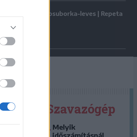
Kovászosuborka-leves | Repeta
Szavazógép
Melyik
időszámításnál