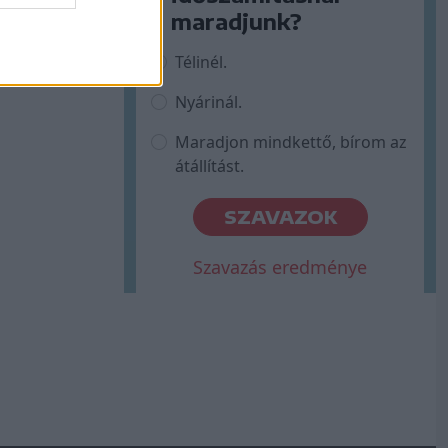
maradjunk?
Télinél.
Nyárinál.
Maradjon mindkettő, bírom az
átállítást.
SZAVAZOK
Szavazás eredménye