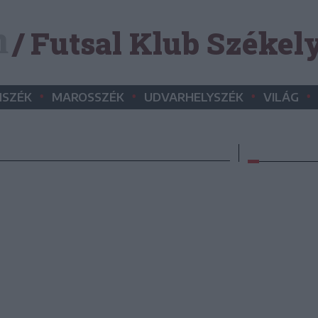
/ Futsal Klub Széke
•
•
•
•
SZÉK
MAROSSZÉK
UDVARHELYSZÉK
VILÁG