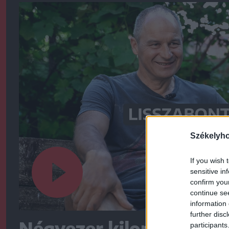
Székelyh
If you wish 
sensitive in
confirm you
continue se
information 
further disc
Négyezer kilométert te
participants