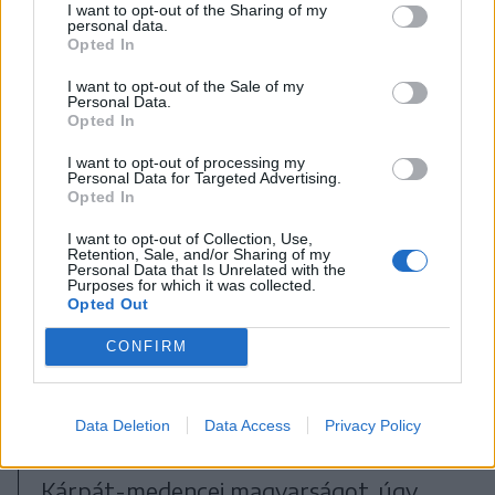
I want to opt-out of the Sharing of my
personal data.
Opted In
I want to opt-out of the Sale of my
Personal Data.
Opted In
I want to opt-out of processing my
Personal Data for Targeted Advertising.
Opted In
Az összeöntés pillanatai
I want to opt-out of Collection, Use,
FOTÓ: TUCHILUȘ ALEX
Retention, Sale, and/or Sharing of my
Personal Data that Is Unrelated with the
Purposes for which it was collected.
Opted Out
Péter Ferenc, Maros Megye
Tanácsának elnöke nem tudott
CONFIRM
megjelenni az eseményen, üzenetét
Szabó Árpád tanácsos tolmácsolta.
Data Deletion
Data Access
Privacy Policy
Mint mondta, ez a program összeköti a
Kárpát-medencei magyarságot, úgy