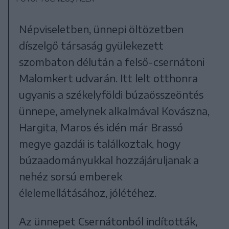
Népviseletben, ünnepi öltözetben
díszelgő társaság gyülekezett
szombaton délután a felső-csernátoni
Malomkert udvarán. Itt lelt otthonra
ugyanis a székelyföldi búzaösszeöntés
ünnepe, amelynek alkalmával Kovászna,
Hargita, Maros és idén már Brassó
megye gazdái is találkoztak, hogy
búzaadományukkal hozzájáruljanak a
nehéz sorsú emberek
élelemellátásához, jólétéhez.
Az ünnepet Csernátonból indították,