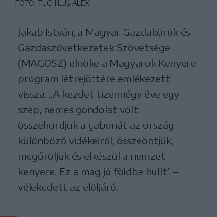
FOTÓ: TUCHILUȘ ALEX
Jakab István, a Magyar Gazdakörök és
Gazdaszövetkezetek Szövetsége
(MAGOSZ) elnöke a Magyarok Kenyere
program létrejöttére emlékezett
vissza. „A kezdet tizennégy éve egy
szép, nemes gondolat volt:
összehordjuk a gabonát az ország
különböző vidékeiről, összeöntjük,
megőröljük és elkészül a nemzet
kenyere. Ez a mag jó földbe hullt” –
vélekedett az elöljáró.