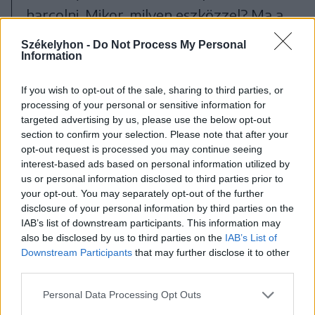
harcolni. Mikor, milyen eszközzel? Ma a
búzaösszeöntéssel, holnap a
Székelyhon -
Do Not Process My Personal
Information
parlamentben. És nézzék meg, hogy az
egyik legnagyobb problémánk itt,
If you wish to opt-out of the sale, sharing to third parties, or
Székelyföldön, ami a gazdatársadalmat
processing of your personal or sensitive information for
targeted advertising by us, please use the below opt-out
gyéríti, az a vadkárok ügye” – mutatott
section to confirm your selection. Please note that after your
rá, hozzátéve, hogy szoros
opt-out request is processed you may continue seeing
interest-based ads based on personal information utilized by
együttműködéssel ebben a kérdésben
us or personal information disclosed to third parties prior to
is sikerülhet áttörést elérni.
your opt-out. You may separately opt-out of the further
disclosure of your personal information by third parties on the
IAB’s list of downstream participants. This information may
also be disclosed by us to third parties on the
IAB’s List of
Downstream Participants
that may further disclose it to other
third parties.
Personal Data Processing Opt Outs