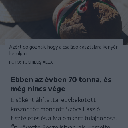
Azért dolgoznak, hogy a családok asztalára kenyér
kerüljön
FOTÓ: TUCHILUȘ ALEX
Ebben az évben 70 tonna, és
még nincs vége
Elsőként áhítattal egybekötött
köszöntőt mondott Szőcs László
tiszteletes és a Malomkert tulajdonosa.
Őt követte Becze István, aki kiemelte,