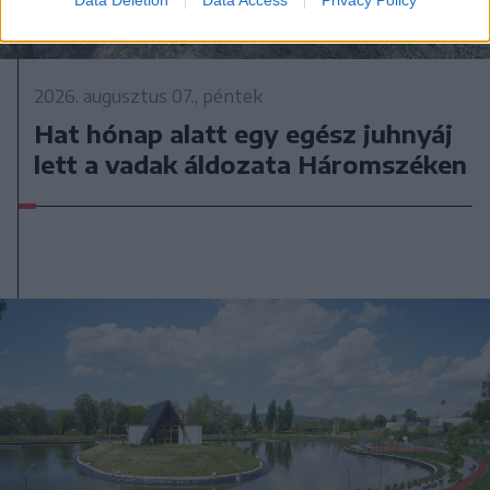
2026. augusztus 07., péntek
Hat hónap alatt egy egész juhnyáj
lett a vadak áldozata Háromszéken