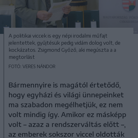
A politikai viccek is egy népi irodalmi műfajt
jelentettek, gyűjtésük pedig vidám dolog volt, de
kockázatos. Zsigmond Győző, aki megúszta a a
megtorlást
FOTÓ: VERES NÁNDOR
Bármennyire is magától értetődő,
hogy egyházi és világi ünnepeinket
ma szabadon megélhetjük, ez nem
volt mindig így. Amikor ez másképp
volt – azaz a rendszerváltás előtt –,
az emberek sokszor viccel oldották