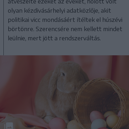
átvészelte ezeket az éveket, holott volt
olyan kézdivásárhelyi adatközlője, akit
politikai vicc mondásáért ítéltek el húszévi
börtönre. Szerencsére nem kellett mindet
leülnie, mert jött a rendszerváltás.