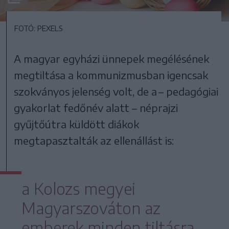
FOTÓ: PEXELS
A magyar egyházi ünnepek megélésének
megtiltása a kommunizmusban igencsak
szokványos jelenség volt, de a – pedagógiai
gyakorlat fedőnév alatt – néprajzi
gyűjtőútra küldött diákok
megtapasztalták az ellenállást is:
a Kolozs megyei
Magyarszováton az
emberek minden tiltásra