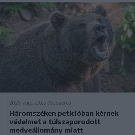
2026. augusztus 05., szerda
Háromszéken petícióban kérnek
védelmet a túlszaporodott
medveállomány miatt