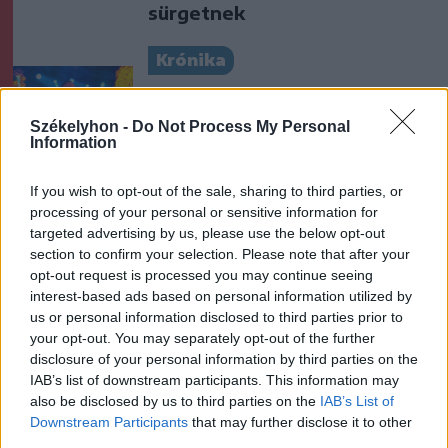
sürgetnek
Krónika
Büntetőfeljelentést tett
Majka ügyvédje a romániai
Székelyhon -
Do Not Process My Personal
Information
telefonszámról érkezett
fenyegetés miatt
If you wish to opt-out of the sale, sharing to third parties, or
processing of your personal or sensitive information for
Székely Sport
targeted advertising by us, please use the below opt-out
Nagy pofonba szaladt belé a
section to confirm your selection. Please note that after your
opt-out request is processed you may continue seeing
Kolozsvári CFR, kikapott a
interest-based ads based on personal information utilized by
Győr és a Loki is
us or personal information disclosed to third parties prior to
your opt-out. You may separately opt-out of the further
disclosure of your personal information by third parties on the
Nőileg
IAB’s list of downstream participants. This information may
Sándor Ella: Na, indíts, s
also be disclosed by us to third parties on the
IAB’s List of
menjünk!
Downstream Participants
that may further disclose it to other
third parties.