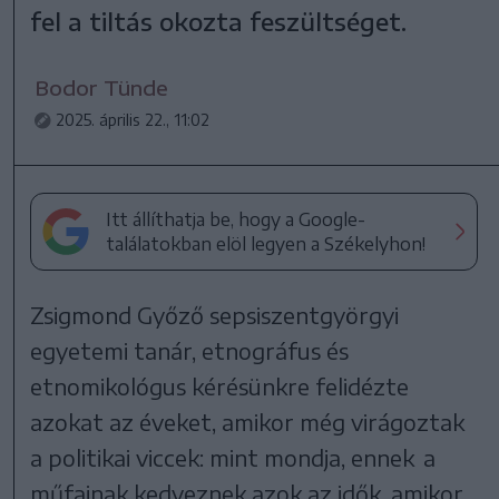
fel a tiltás okozta feszültséget.
Bodor Tünde
2025. április 22., 11:02
Itt állíthatja be, hogy a Google-
találatokban elöl legyen a Székelyhon!
Zsigmond Győző sepsiszentgyörgyi
egyetemi tanár, etnográfus és
etnomikológus kérésünkre felidézte
azokat az éveket, amikor még virágoztak
a politikai viccek: mint mondja, ennek a
műfajnak kedveznek azok az idők, amikor