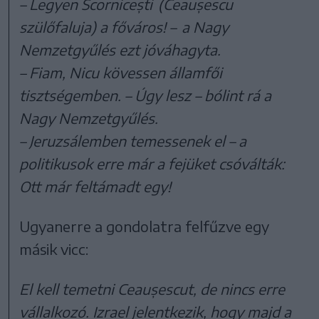
– Legyen Scornicești (Ceaușescu
szülőfaluja) a főváros! – a Nagy
Nemzetgyűlés ezt jóváhagyta.
– Fiam, Nicu kövessen államfői
tisztségemben. – Úgy lesz – bólint rá a
Nagy Nemzetgyűlés.
– Jeruzsálemben temessenek el – a
politikusok erre már a fejüket csóválták:
Ott már feltámadt egy!
Ugyanerre a gondolatra felfűzve egy
másik vicc:
El kell temetni Ceaușescut, de nincs erre
vállalkozó. Izrael jelentkezik, hogy majd a