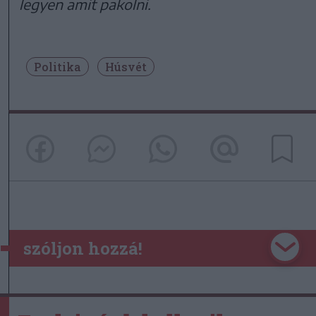
legyen amit pakolni.
Politika
Húsvét
szóljon hozzá!