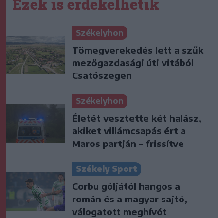
Ezek is érdekelhetik
Székelyhon
Tömegverekedés lett a szűk
mezőgazdasági úti vitából
Csatószegen
Székelyhon
Életét vesztette két halász,
akiket villámcsapás ért a
Maros partján – frissítve
Székely Sport
Corbu góljától hangos a
román és a magyar sajtó,
válogatott meghívót