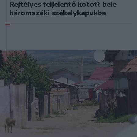
Rejtélyes feljelentő kötött bele
háromszéki székelykapukba