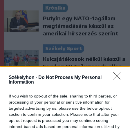
Krónika
Putyin egy NATO-tagállam
megtámadására készül az
amerikai hírszerzés szerint
Székely Sport
Kulcsjátékosok nélkül készül a
Farul az FK Csíkszereda ellen
Székelyhon -
Do Not Process My Personal
Information
Nőileg
If you wish to opt-out of the sale, sharing to third parties, or
B. Máthé Zsuzsa: Az élet
processing of your personal or sensitive information for
„doktoriját” végeztem el az
targeted advertising by us, please use the below opt-out
epilepsziámmal
section to confirm your selection. Please note that after your
opt-out request is processed you may continue seeing
interest-based ads based on personal information utilized by