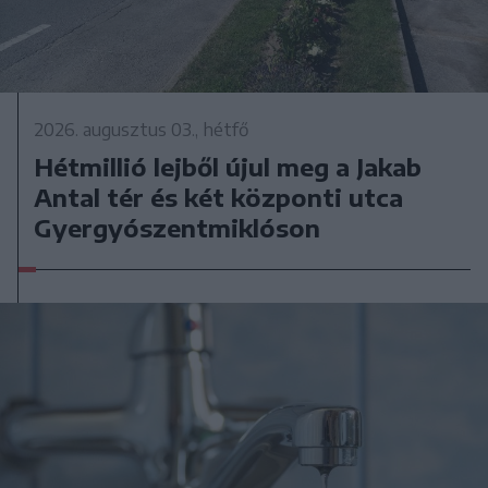
2026. augusztus 03., hétfő
Hétmillió lejből újul meg a Jakab
Antal tér és két központi utca
Gyergyószentmiklóson