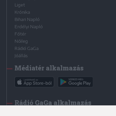
Liget
Krónika
Bihari Napló
Erdélyi Napló
Főtér
Nőileg
Rádió GaGa
Jóállás
Médiatér alkalmazás
Rádió GaGa alkalmazás