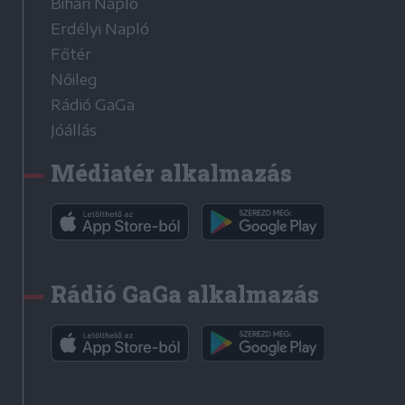
Bihari Napló
Erdélyi Napló
Főtér
Nőileg
Rádió GaGa
Jóállás
Médiatér alkalmazás
Rádió GaGa alkalmazás