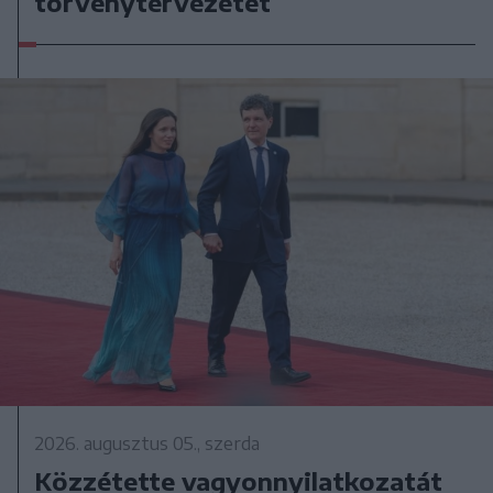
törvénytervezetet
2026. augusztus 05., szerda
Közzétette vagyonnyilatkozatát