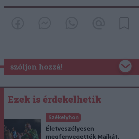
szóljon hozzá!
Ezek is érdekelhetik
Székelyhon
Életveszélyesen
megfenyegették Majkát,