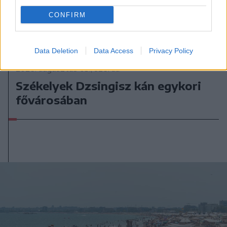
CONFIRM
Data Deletion
Data Access
Privacy Policy
2026. augusztus 05., szerda
Székelyek Dzsingisz kán egykori
fővárosában