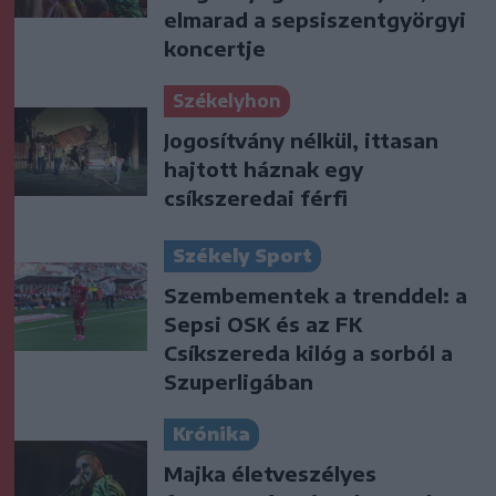
elmarad a sepsiszentgyörgyi
koncertje
Székelyhon
Jogosítvány nélkül, ittasan
hajtott háznak egy
csíkszeredai férfi
Székely Sport
Szembementek a trenddel: a
Sepsi OSK és az FK
Csíkszereda kilóg a sorból a
Szuperligában
Krónika
Majka életveszélyes