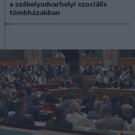
a székelyudvarhelyi szociális
tömbházakban