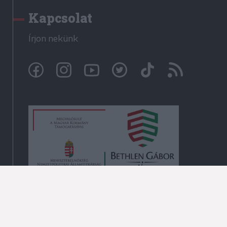
Kapcsolat
Írjon nekünk
© Székelyhon.ro 2009-2026
Minden jog fenntartva!