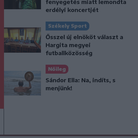
fenyegetés miatt lemondta
erdélyi koncertjét
Székely Sport
Ősszel új elnököt választ a
Hargita megyei
futballközösség
Nőileg
Sándor Ella: Na, indíts, s
menjünk!