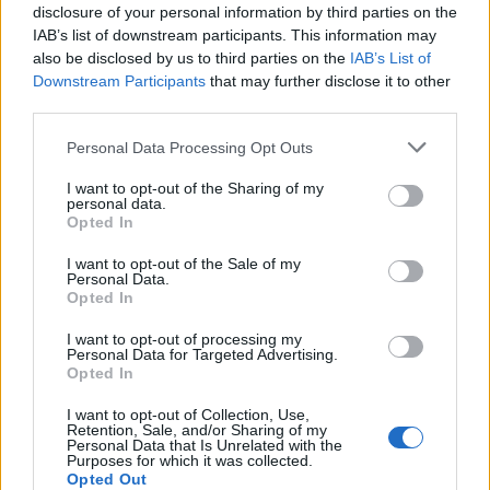
disclosure of your personal information by third parties on the
IAB’s list of downstream participants. This information may
also be disclosed by us to third parties on the
IAB’s List of
Downstream Participants
that may further disclose it to other
2026. augusztus 05., szerda
third parties.
Elfogadta a képviselőház a
Personal Data Processing Opt Outs
biológiai sokféleség megőrzésére
I want to opt-out of the Sharing of my
vonatkozó stratégiát
personal data.
Opted In
I want to opt-out of the Sale of my
Personal Data.
Opted In
I want to opt-out of processing my
Personal Data for Targeted Advertising.
Opted In
I want to opt-out of Collection, Use,
Retention, Sale, and/or Sharing of my
Personal Data that Is Unrelated with the
Purposes for which it was collected.
Opted Out