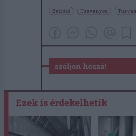
Belföld
Tusványos
Tusván
szóljon hozzá!
Ezek is érdekelhetik