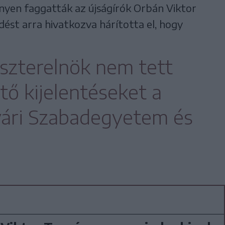
yen faggatták az újságírók Orbán Viktor
dést arra hivatkozva hárította el, hogy
szterelnök nem tett
tő kijelentéseket a
yári Szabadegyetem és
.