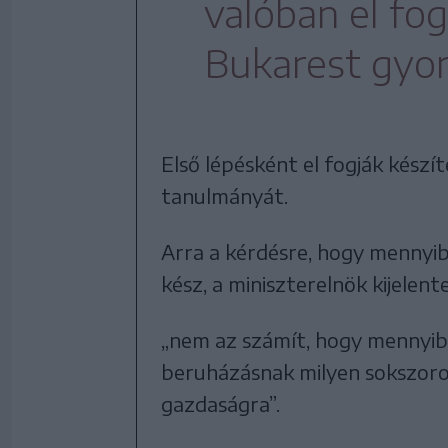
valóban el fog
Bukarest gyor
Első lépésként el fogják készí
tanulmányát.
Arra a kérdésre, hogy mennyibe
kész, a miniszterelnök kijelent
„nem az számít, hogy mennyibe 
beruházásnak milyen sokszoro
gazdaságra”.