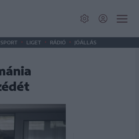
•
•
•
SPORT
LIGET
RÁDIÓ
JÓÁLLÁS
mánia
zédét