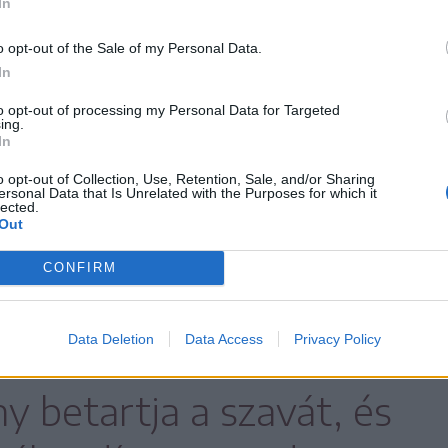
In
etett Orbán Viktor és Marcel
o opt-out of the Sale of my Personal Data.
u
In
tor miniszterelnök tavalyi tárgyalásukat
to opt-out of processing my Personal Data for Targeted
idén is megbeszélést folytatott Bukarestben
ing.
olacu román kormányfővel – tájékoztatta az MTI-t
In
rtalan, a Miniszterelnöki Sajtóirodát irányító
o opt-out of Collection, Use, Retention, Sale, and/or Sharing
 államtitkár pénteken.
ersonal Data that Is Unrelated with the Purposes for which it
lected.
Out
pénteki informális találkozón gazdasági
CONFIRM
l. Emlékeztetett arra, hogy Magyarország
b uniós kereskedelmi partnere. Hozzátette:
Data Deletion
Data Access
Privacy Policy
 betartja a szavát, és