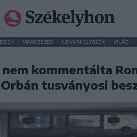
•
•
•
•
SZÉK
MAROSSZÉK
UDVARHELYSZÉK
VILÁG
k: nem kommentálta Ro
 Orbán tusványosi bes