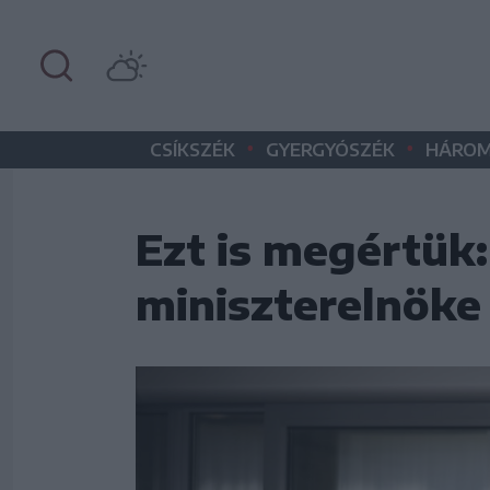
•
•
CSÍKSZÉK
GYERGYÓSZÉK
HÁROM
Ezt is megértü
miniszterelnöke