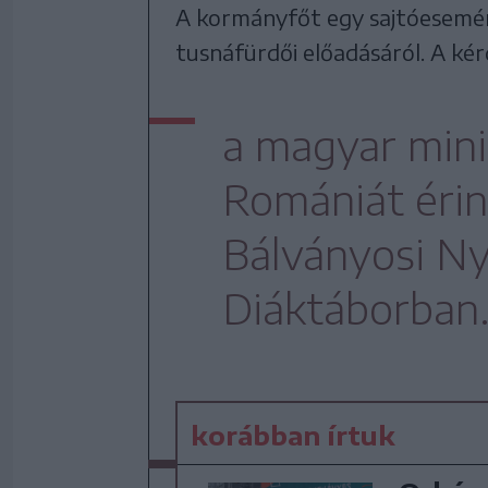
A kormányfőt egy sajtóesemén
tusnáfürdői előadásáról. A kér
a magyar mini
Romániát érin
Bálványosi N
Diáktáborban
korábban írtuk