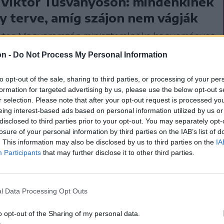
 Viktor Tusványoson: mindenkinek
y terve, amíg szájon nem vágják
ktor, Magyarország miniszterelnöke hagyományos
si beszédében, szombaton, a miniszterelnök
on -
Do Not Process My Personal Information
 szedve tárta nagyszámú hallgatósága elé „a
rutális valóságot”.
to opt-out of the sale, sharing to third parties, or processing of your per
formation for targeted advertising by us, please use the below opt-out s
r selection. Please note that after your opt-out request is processed y
engedjem be Romániába? Tudomásom szerint
eing interest-based ads based on personal information utilized by us or
disclosed to third parties prior to your opt-out. You may separately opt-
sszelben és Budapesten is. Nem az én dolgom
losure of your personal information by third parties on the IAB’s list of
– fogalmazott Ciolacu az
Agerpres
. This information may also be disclosed by us to third parties on the
IA
Participants
that may further disclose it to other third parties.
l Data Processing Opt Outs
o opt-out of the Sharing of my personal data.
n schengeni tagságról is