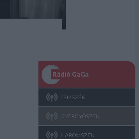
Rádió GaGa
CSÍKSZÉK
GYERGYÓSZÉK
HÁROMSZÉK