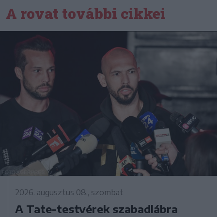
A rovat további cikkei
2026. augusztus 08., szombat
A Tate-testvérek szabadlábra