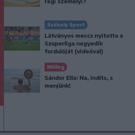
régi személyi?
Székely Sport
Látványos meccs nyitotta a
Szuperliga negyedik
fordulóját (videóval)
Nőileg
Sándor Ella: Na, indíts, s
menjünk!