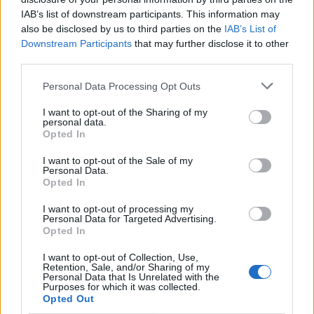
IAB’s list of downstream participants. This information may
also be disclosed by us to third parties on the
IAB’s List of
2026. július 28., kedd
Downstream Participants
that may further disclose it to other
third parties.
Szentségtörő üzenetek és
vandalizmus a medjugorjei Mária-
Personal Data Processing Opt Outs
szobornál – térfigyelő rögzítette a
I want to opt-out of the Sharing of my
personal data.
gyújtogatást
Opted In
I want to opt-out of the Sale of my
Personal Data.
Opted In
I want to opt-out of processing my
Personal Data for Targeted Advertising.
Opted In
I want to opt-out of Collection, Use,
Retention, Sale, and/or Sharing of my
Personal Data that Is Unrelated with the
Purposes for which it was collected.
Opted Out