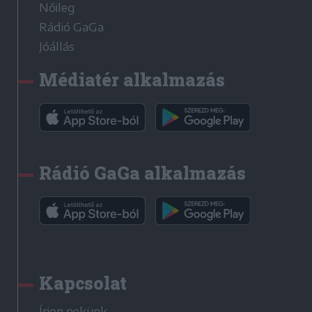
Nőileg
Rádió GaGa
Jóállás
Médiatér alkalmazás
Rádió GaGa alkalmazás
Kapcsolat
Írjon nekünk