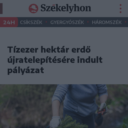
•
•
•
24H
CSÍKSZÉK
GYERGYÓSZÉK
HÁROMSZÉK
Tízezer hektár erdő
újratelepítésére indult
pályázat