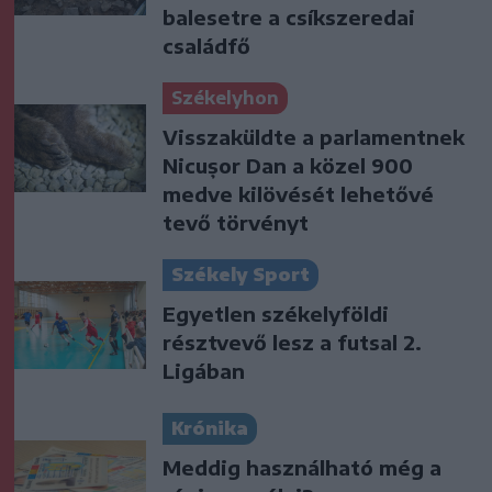
balesetre a csíkszeredai
családfő
Székelyhon
Visszaküldte a parlamentnek
Nicușor Dan a közel 900
medve kilövését lehetővé
tevő törvényt
Székely Sport
Egyetlen székelyföldi
résztvevő lesz a futsal 2.
Ligában
Krónika
Meddig használható még a