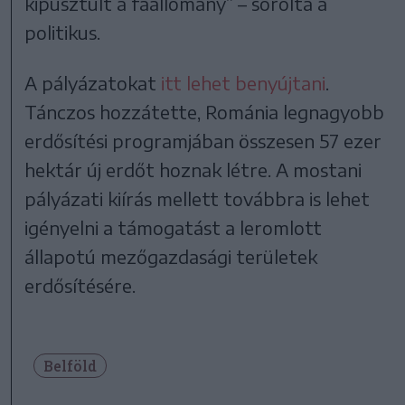
kipusztult a faállomány” – sorolta a
politikus.
A pályázatokat
itt lehet benyújtani
.
Tánczos hozzátette, Románia legnagyobb
erdősítési programjában összesen 57 ezer
hektár új erdőt hoznak létre. A mostani
pályázati kiírás mellett továbbra is lehet
igényelni a támogatást a leromlott
állapotú mezőgazdasági területek
erdősítésére.
Belföld