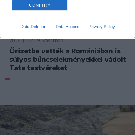
CONFIRM
Data Deletion
Data Access
Privacy Policy
2026. július 19., vasárnap
Őrizetbe vették a Romániában is
súlyos bűncselekményekkel vádolt
Tate testvéreket