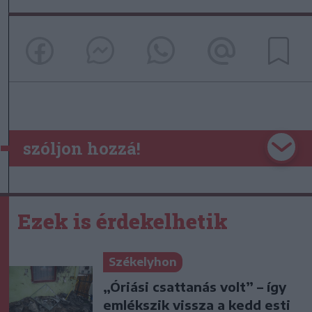
szóljon hozzá!
Ezek is érdekelhetik
Székelyhon
„Óriási csattanás volt” – így
emlékszik vissza a kedd esti