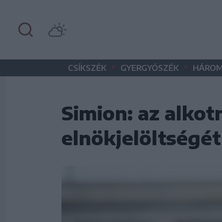
•
•
CSÍKSZÉK
GYERGYÓSZÉK
HÁROM
Simion: az alko
elnökjelöltségé