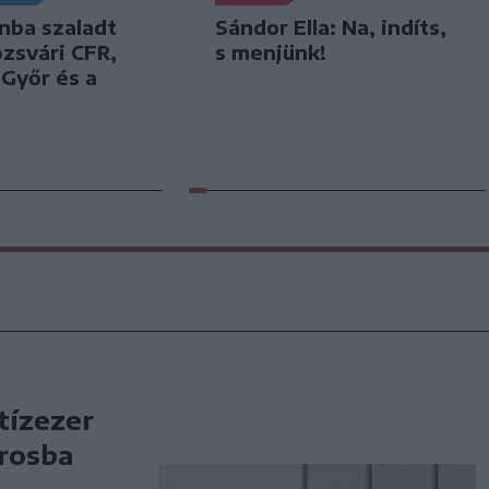
nba szaladt
Sándor Ella: Na, indíts,
ozsvári CFR,
s menjünk!
 Győr és a
tízezer
árosba