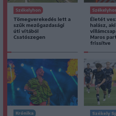
Székelyhon
Székelyho
Tömegverekedés lett a
Életét ves
szűk mezőgazdasági
halász, ak
úti vitából
villámcsap
Csatószegen
Maros part
frissítve
Krónika
Székely S