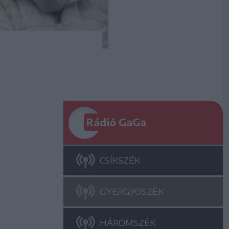
Rádió GaGa
CSÍKSZÉK
GYERGYÓSZÉK
HÁROMSZÉK