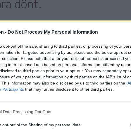
ára dönt.
on -
Do Not Process My Personal Information
tják az alkotmánybíróságot, és hogy ez milyen
 Diana Șoșoacă kizárása vagy az
to opt-out of the sale, sharing to third parties, or processing of your per
se. De Georgescu úr minden jogi lehetőséget
formation for targeted advertising by us, please use the below opt-out s
r selection. Please note that after your opt-out request is processed y
.
eing interest-based ads based on personal information utilized by us or
disclosed to third parties prior to your opt-out. You may separately opt-
e, hogy alakulata továbbra is Călin
losure of your personal information by third parties on the IAB’s list of
. This information may also be disclosed by us to third parties on the
IA
mogatja.
Participants
that may further disclose it to other third parties.
l Data Processing Opt Outs
o opt-out of the Sharing of my personal data.