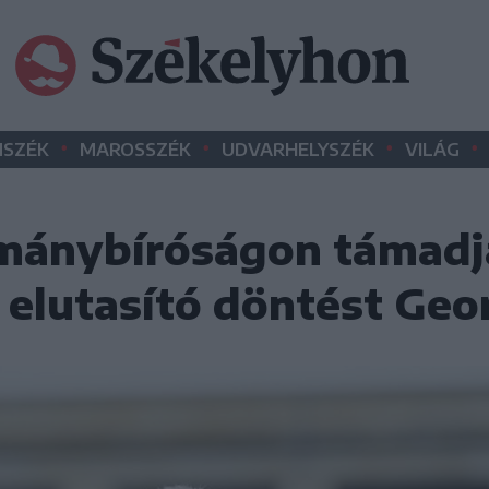
•
•
•
•
SZÉK
MAROSSZÉK
UDVARHELYSZÉK
VILÁG
tmánybíróságon támadj
t elutasító döntést Ge