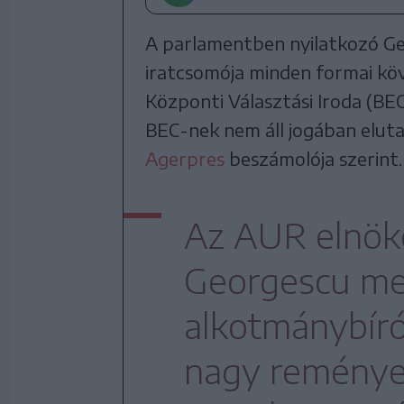
A parlamentben nyilatkozó Geo
iratcsomója minden formai kö
Központi Választási Iroda (BEC)
BEC-nek nem áll jogában elutasí
Agerpres
beszámolója szerint.
Az AUR elnöke
Georgescu meg
alkotmánybír
nagy reménye