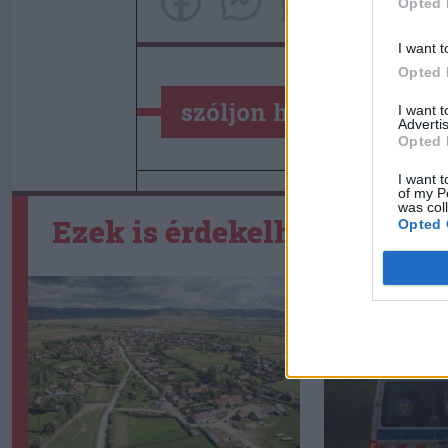
Opted 
I want t
Opted 
szóljon hozzá!
I want 
Advertis
Opted 
I want t
of my P
was col
Ezek is érdekelhetik
Opted 