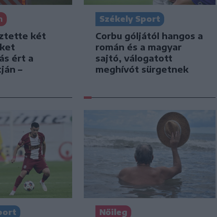
Székely Sport
n
Corbu góljától hangos a
ztette két
román és a magyar
iket
sajtó, válogatott
ás ért a
meghívót sürgetnek
ján –
port
Nőileg