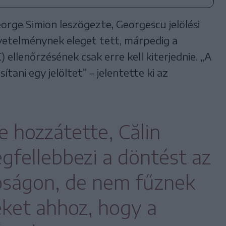
rge Simion leszögezte, Georgescu jelölési
vetelménynek eleget tett, márpedig a
 ellenőrzésének csak erre kell kiterjednie. „A
tani egy jelöltet” – jelentette ki az
 hozzátette, Călin
fellebbezi a döntést az
óságon, de nem fűznek
ket ahhoz, hogy a