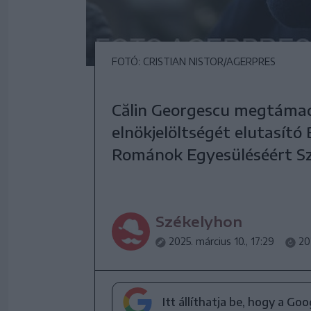
FOTÓ: CRISTIAN NISTOR/AGERPRES
Călin Georgescu megtámad
elnökjelöltségét elutasító
Románok Egyesüléséért Sz
Székelyhon
2025. március 10., 17:29
20
Itt állíthatja be, hogy a Go