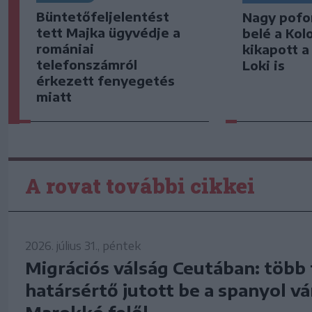
Büntetőfeljelentést
Nagy pofo
tett Majka ügyvédje a
belé a Kol
romániai
kikapott a
telefonszámról
Loki is
érkezett fenyegetés
miatt
A rovat további cikkei
2026. július 31., péntek
Migrációs válság Ceutában: több 
határsértő jutott be a spanyol v
Marokkó felől