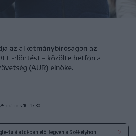
ja az alkotmánybíróságon az
 BEC-döntést – közölte hétfőn a
övetség (AUR) elnöke.
25. március 10., 17:30
ogle-találatokban elöl legyen a Székelyhon!