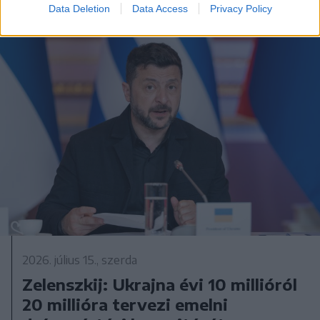
Data Deletion
Data Access
Privacy Policy
2026. július 15., szerda
Zelenszkij: Ukrajna évi 10 millióról
20 millióra tervezi emelni