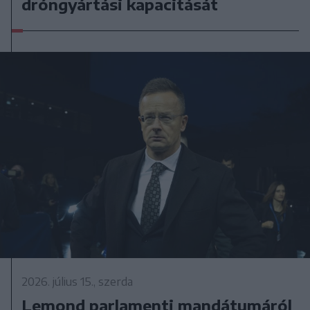
dróngyártási kapacitását
2026. július 15., szerda
Lemond parlamenti mandátumáról