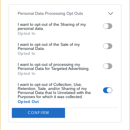
third parties.
Personal Data Processing Opt Outs
I want to opt-out of the Sharing of my
personal data.
Opted In
I want to opt-out of the Sale of my
Personal Data.
Opted In
I want to opt-out of processing my
Personal Data for Targeted Advertising.
Opted In
2026. július 17., péntek
I want to opt-out of Collection, Use,
Mostantól börtönök őrzésére is
Retention, Sale, and/or Sharing of my
Personal Data that Is Unrelated with the
használhatóak a nílusi krokodilok
Purposes for which it was collected.
Opted Out
Izraelben
CONFIRM