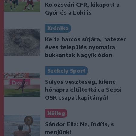
Kolozsvári CFR, kikapott a
Győr és a Loki is
Krónika
Kelta harcos sírjára, hatezer
éves település nyomaira
bukkantak Nagyiklódon
Székely Sport
Súlyos veszteség, kilenc
hónapra eltiltották a Sepsi
OSK csapatkapitányát
Nőileg
Sándor Ella: Na, indíts, s
menjünk!