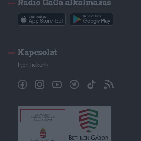
Rádió GaGa alkalmazás
Kapcsolat
Írjon nekünk