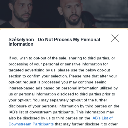
Székelyhon -
Do Not Process My Personal
Information
If you wish to opt-out of the sale, sharing to third parties, or
processing of your personal or sensitive information for
targeted advertising by us, please use the below opt-out
section to confirm your selection. Please note that after your
2026. július 19., vasárnap
opt-out request is processed you may continue seeing
Őrizetbe vették a Romániában is
interest-based ads based on personal information utilized by
súlyos bűncselekményekkel vádolt
us or personal information disclosed to third parties prior to
your opt-out. You may separately opt-out of the further
Tate testvéreket
disclosure of your personal information by third parties on the
IAB’s list of downstream participants. This information may
also be disclosed by us to third parties on the
IAB’s List of
Downstream Participants
that may further disclose it to other