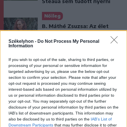
Steaua sem tudott nyerni
Nőileg
B. Máthé Zsuzsa: Az élet
„doktoriját” végeztem el az
epilepsziámmal
Székelyhon -
Do Not Process My Personal
Information
If you wish to opt-out of the sale, sharing to third parties, or
processing of your personal or sensitive information for
targeted advertising by us, please use the below opt-out
section to confirm your selection. Please note that after your
opt-out request is processed you may continue seeing
A rovat további cikkei
interest-based ads based on personal information utilized by
us or personal information disclosed to third parties prior to
your opt-out. You may separately opt-out of the further
disclosure of your personal information by third parties on the
IAB’s list of downstream participants. This information may
also be disclosed by us to third parties on the
IAB’s List of
Downstream Participants
that may further disclose it to other