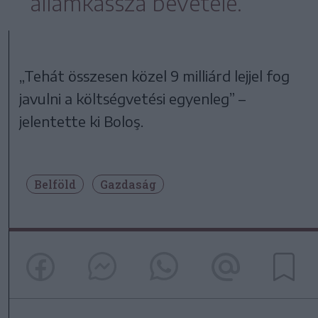
államkassza bevétele.
„Tehát összesen közel 9 milliárd lejjel fog
javulni a költségvetési egyenleg” –
jelentette ki Boloş.
Belföld
Gazdaság