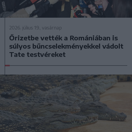
2026. július 19., vasárnap
Őrizetbe vették a Romániában is
súlyos bűncselekményekkel vádolt
Tate testvéreket