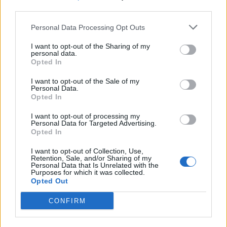
third parties.
Personal Data Processing Opt Outs
I want to opt-out of the Sharing of my
personal data.
Opted In
I want to opt-out of the Sale of my
Personal Data.
Opted In
2026. augusztus 09., vasárnap
I want to opt-out of processing my
Personal Data for Targeted Advertising.
Nem csak nálunk van gond:
Opted In
történelmi mélyponton az Egyesült
I want to opt-out of Collection, Use,
Retention, Sale, and/or Sharing of my
Államok legnagyobb
Personal Data that Is Unrelated with the
Purposes for which it was collected.
víztározójának szintje
Opted Out
CONFIRM