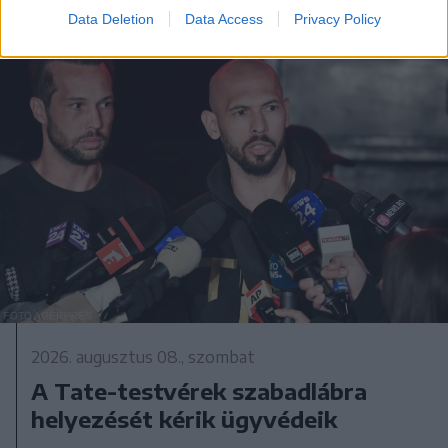
Data Deletion
Data Access
Privacy Policy
2026. augusztus 08., szombat
A Tate-testvérek szabadlábra
helyezését kérik ügyvédeik