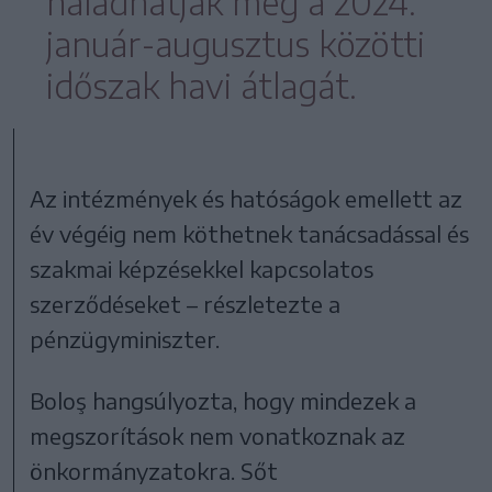
haladhatják meg a 2024.
január-augusztus közötti
időszak havi átlagát.
Az intézmények és hatóságok emellett az
év végéig nem köthetnek tanácsadással és
szakmai képzésekkel kapcsolatos
szerződéseket – részletezte a
pénzügyminiszter.
Boloş hangsúlyozta, hogy mindezek a
megszorítások nem vonatkoznak az
önkormányzatokra. Sőt