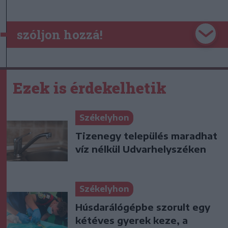
szóljon hozzá!
Ezek is érdekelhetik
Székelyhon
Tizenegy település maradhat
víz nélkül Udvarhelyszéken
Székelyhon
Húsdarálógépbe szorult egy
kétéves gyerek keze, a