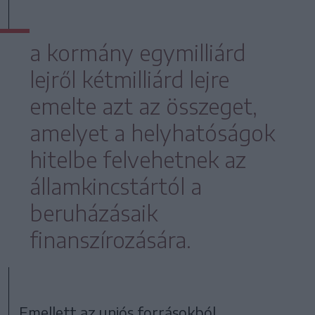
a kormány egymilliárd
lejről kétmilliárd lejre
emelte azt az összeget,
amelyet a helyhatóságok
hitelbe felvehetnek az
államkincstártól a
beruházásaik
finanszírozására.
Emellett az uniós forrásokból