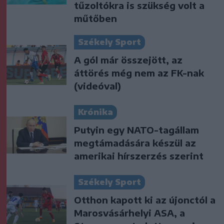
tűzoltókra is szükség volt a
műtőben
Székely Sport
A gól már összejött, az
áttörés még nem az FK-nak
(videóval)
Krónika
Putyin egy NATO-tagállam
megtámadására készül az
amerikai hírszerzés szerint
Székely Sport
Otthon kapott ki az újonctól a
Marosvásárhelyi ASA, a