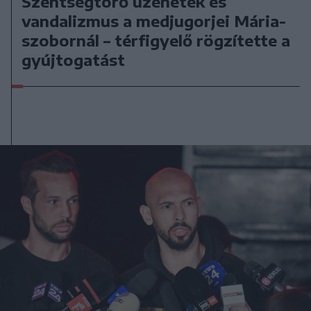
Szentségtörő üzenetek és
vandalizmus a medjugorjei Mária-
szobornál – térfigyelő rögzítette a
gyújtogatást