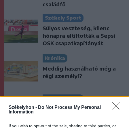
családfő
Székely Sport
Súlyos veszteség, kilenc
hónapra eltiltották a Sepsi
OSK csapatkapitányát
Krónika
Meddig használható még a
régi személyi?
Székely Sport
Székelyhon -
Do Not Process My Personal
Stabil védekezés és
Information
céltudatos támadás – így
készült a Farul ellen az FK
If you wish to opt-out of the sale, sharing to third parties, or