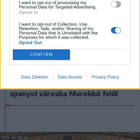
I want to opt-out of processing my
Personal Data for Targeted Advertising.
Opted In
I want to opt-out of Collection, Use,
Retention, Sale, and/or Sharing of my
Personal Data that Is Unrelated with the
Purposes for which it was collected.
Opted Out
CONFIRM
2026. július 31., péntek
Migrációs válság Ceutában: több
Data Deletion
Data Access
Privacy Policy
tízezer határsértő jutott be a
spanyol városba Marokkó felől