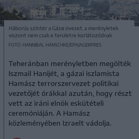
Háborús színtér a Gázai övezet, a merényletek
viszont nem csak e területre korlátozódnak
FOTÓ: HANNIBAL HANSCHKE/EPA/AGERPRES
Teheránban merényletben megölték
Iszmail Hanijét, a gázai iszlamista
Hamász terrorszervezet politikai
vezetőjét órákkal azután, hogy részt
vett az iráni elnök eskütételi
ceremóniáján. A Hamász
közleményében Izraelt vádolja.