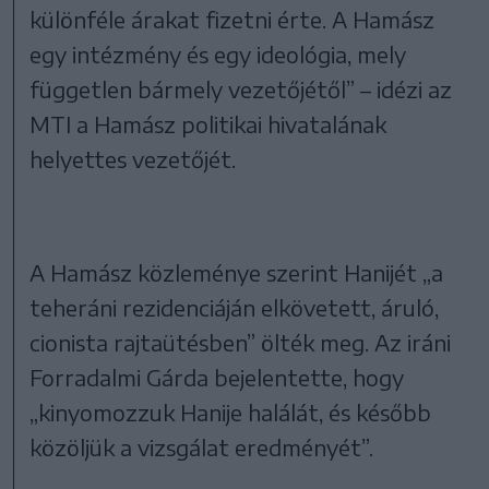
különféle árakat fizetni érte. A Hamász
egy intézmény és egy ideológia, mely
független bármely vezetőjétől” – idézi az
MTI a Hamász politikai hivatalának
helyettes vezetőjét.
A Hamász közleménye szerint Hanijét „a
teheráni rezidenciáján elkövetett, áruló,
cionista rajtaütésben” ölték meg. Az iráni
Forradalmi Gárda bejelentette, hogy
„kinyomozzuk Hanije halálát, és később
közöljük a vizsgálat eredményét”.