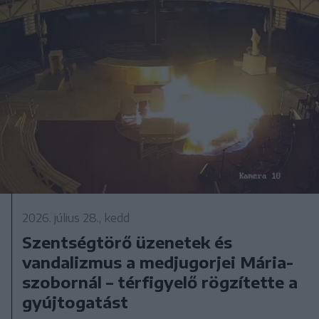
2026. július 28., kedd
Szentségtörő üzenetek és
vandalizmus a medjugorjei Mária-
szobornál – térfigyelő rögzítette a
gyújtogatást