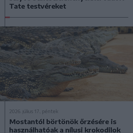
Tate testvéreket
2026. július 17., péntek
Mostantól börtönök őrzésére is
használhatóak a nílusi krokodilok