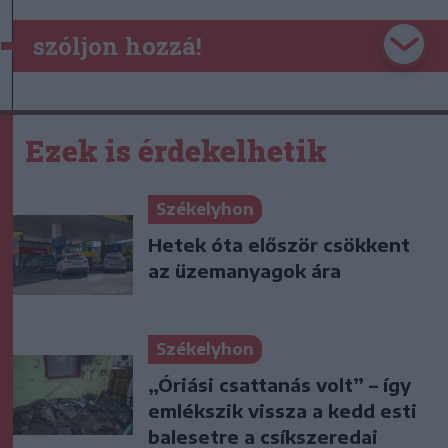
szóljon hozzá!
Ezek is érdekelhetik
Székelyhon
Hetek óta először csökkent
az üzemanyagok ára
Székelyhon
„Óriási csattanás volt” – így
emlékszik vissza a kedd esti
balesetre a csíkszeredai