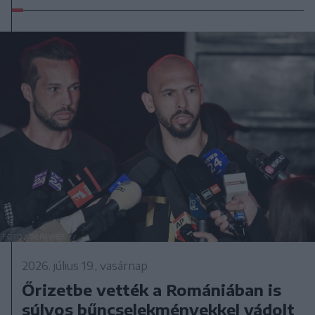
2026. július 19., vasárnap
Őrizetbe vették a Romániában is
súlyos bűncselekményekkel vádolt