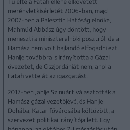
Túlélte a Fatah ellene elkövetett
merényletkísérletét 2006-ban, majd
2007-ben a Palesztin Hatóság elnöke,
Mahmúd Abbász úgy döntött, hogy
meneszti a miniszterelnöki posztról, de a
Hamász nem volt hajlandó elfogadni ezt.
Hanije továbbra is irányította a Gázai
övezetet, de Ciszjordániát nem, ahol a
Fatah vette át az igazgatást.
2017-ben Jahíje Szinuárt választották a
Hamász gázai vezetőjévé, és Hanije
Dohába, Katar fővárosába költözött, a
szervezet politikai irányítója lett. Egy
hónappal az október 7-i mészárlás után