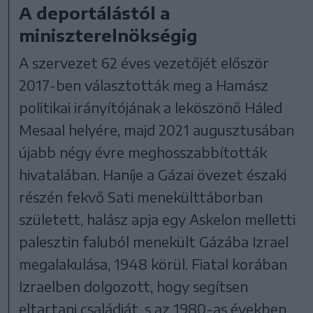
A deportálástól a
miniszterelnökségig
A szervezet 62 éves vezetőjét először
2017-ben választották meg a Hamász
politikai irányítójának a leköszönő Háled
Mesaal helyére, majd 2021 augusztusában
újabb négy évre meghosszabbították
hivatalában. Haníje a Gázai övezet északi
részén fekvő Sati menekülttáborban
született, halász apja egy Askelon melletti
palesztin faluból menekült Gázába Izrael
megalakulása, 1948 körül. Fiatal korában
Izraelben dolgozott, hogy segítsen
eltartani családját, s az 1980-as években