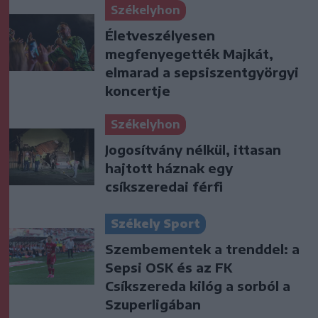
Székelyhon
Életveszélyesen
megfenyegették Majkát,
elmarad a sepsiszentgyörgyi
koncertje
Székelyhon
Jogosítvány nélkül, ittasan
hajtott háznak egy
csíkszeredai férfi
Székely Sport
Szembementek a trenddel: a
Sepsi OSK és az FK
Csíkszereda kilóg a sorból a
Szuperligában