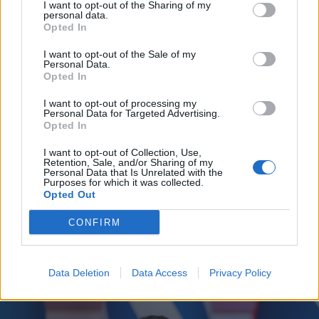
I want to opt-out of the Sharing of my
personal data.
Opted In
I want to opt-out of the Sale of my
Personal Data.
Opted In
I want to opt-out of processing my
Personal Data for Targeted Advertising.
Opted In
2026. július 17., péntek
I want to opt-out of Collection, Use,
Retention, Sale, and/or Sharing of my
Mostantól börtönök őrzésére is
Personal Data that Is Unrelated with the
Purposes for which it was collected.
használhatóak a nílusi krokodilok
Opted Out
Izraelben
CONFIRM
Data Deletion
Data Access
Privacy Policy