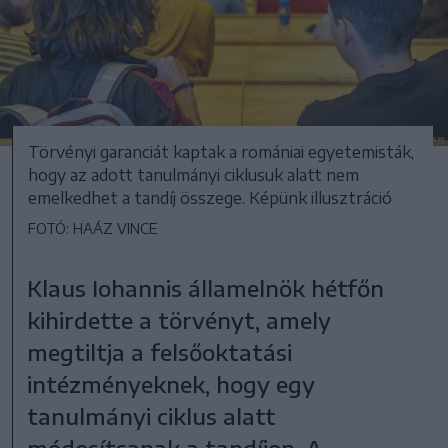
Törvényi garanciát kaptak a romániai egyetemisták,
hogy az adott tanulmányi ciklusuk alatt nem
emelkedhet a tandíj összege. Képünk illusztráció
FOTÓ: HAÁZ VINCE
Klaus Iohannis államelnök hétfőn
kihirdette a törvényt, amely
megtiltja a felsőoktatási
intézményeknek, hogy egy
tanulmányi ciklus alatt
módosítsanak a tandíjon. A