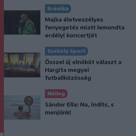
Krónika
Majka életveszélyes
fenyegetés miatt lemondta
erdélyi koncertjét
Székely Sport
Ősszel új elnököt választ a
Hargita megyei
futballközösség
Nőileg
Sándor Ella: Na, indíts, s
menjünk!