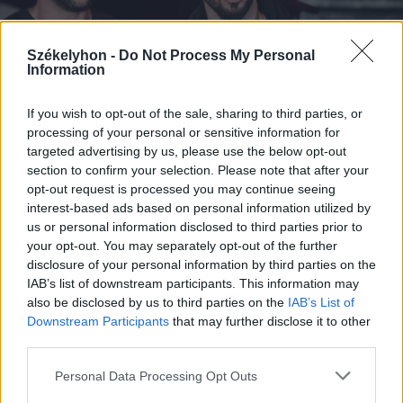
Székelyhon -
Do Not Process My Personal
Information
If you wish to opt-out of the sale, sharing to third parties, or
processing of your personal or sensitive information for
targeted advertising by us, please use the below opt-out
section to confirm your selection. Please note that after your
2026. július 19., vasárnap
opt-out request is processed you may continue seeing
interest-based ads based on personal information utilized by
Őrizetbe vették a Romániában is
us or personal information disclosed to third parties prior to
súlyos bűncselekményekkel vádolt
your opt-out. You may separately opt-out of the further
Tate testvéreket
disclosure of your personal information by third parties on the
IAB’s list of downstream participants. This information may
also be disclosed by us to third parties on the
IAB’s List of
Downstream Participants
that may further disclose it to other
third parties.
Personal Data Processing Opt Outs