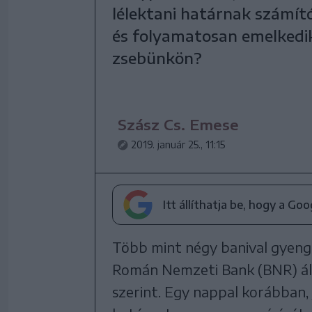
lélektani határnak számító 
és folyamatosan emelkedi
zsebünkön?
Szász Cs. Emese
2019. január 25., 11:15
Itt állíthatja be, hogy a Go
Több mint négy banival gyengü
Román Nemzeti Bank (BNR) ált
szerint. Egy nappal korábban, 