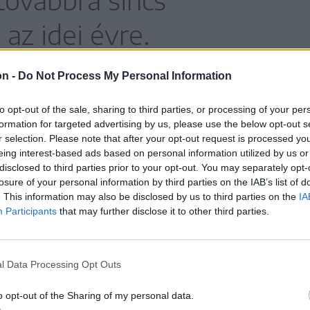
az idei évre.
on -
Do Not Process My Personal Information
ztetés nélkül meghozott adóügyi
to opt-out of the sale, sharing to third parties, or processing of your per
 adó bevezetése szintén nem tett jót az
formation for targeted advertising by us, please use the below opt-out s
r selection. Please note that after your opt-out request is processed y
eing interest-based ads based on personal information utilized by us or
disclosed to third parties prior to your opt-out. You may separately opt-
losure of your personal information by third parties on the IAB’s list of
totta alá a Székelyhon által megkérdezett
. This information may also be disclosed by us to third parties on the
IA
rpád közgazdász szerint is az egyik fontos
Participants
that may further disclose it to other third parties.
ultunk.
l Data Processing Opt Outs
 miatt Olténia bizonyos
o opt-out of the Sharing of my personal data.
 sem volt, mert leálltak az