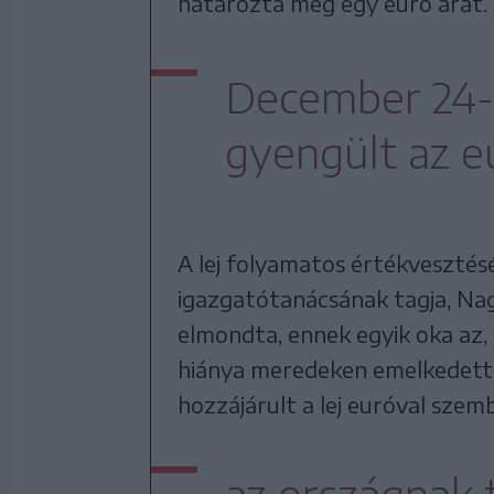
határozta meg egy euró árát.
December 24-e 
gyengült az e
A lej folyamatos értékveszté
igazgatótanácsának tagja, Na
elmondta, ennek egyik oka az,
hiánya meredeken emelkedett.
hozzájárult a lej euróval szem
az országnak 