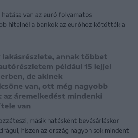
 hatása van az euró folyamatos
bb hitelnél a bankok az euróhoz kötötték a
 lakásrészlete, annak többet
 autórészletem például 15 lejjel
erben, de akinek
ölcsöne van, ott még nagyobb
t az áremelkedést mindenki
itele van
zzáteszi, másik hatásként bevásárláskor
 drágul, hiszen az ország nagyon sok mindent