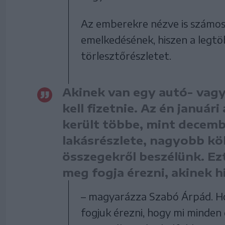
Az emberekre nézve is számos
emelkedésének, hiszen a legtö
törlesztőrészletet.
Akinek van egy autó- vagy
kell fizetnie. Az én januári
került többe, mint decemb
lakásrészlete, nagyobb k
összegekről beszélünk. Ez
meg fogja érezni, akinek h
– magyarázza Szabó Árpád. Ho
fogjuk érezni, hogy mi minden