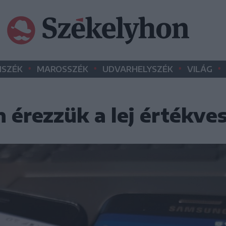
•
•
•
•
SZÉK
MAROSSZÉK
UDVARHELYSZÉK
VILÁG
 érezzük a lej értékve