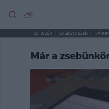
•
•
CSÍKSZÉK
GYERGYÓSZÉK
HÁROM
Már a zsebünkön