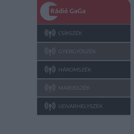
Rádió GaGa
CSÍKSZÉK
GYERGYÓSZÉK
HÁROMSZÉK
MAROSSZÉK
UDVARHELYSZÉK