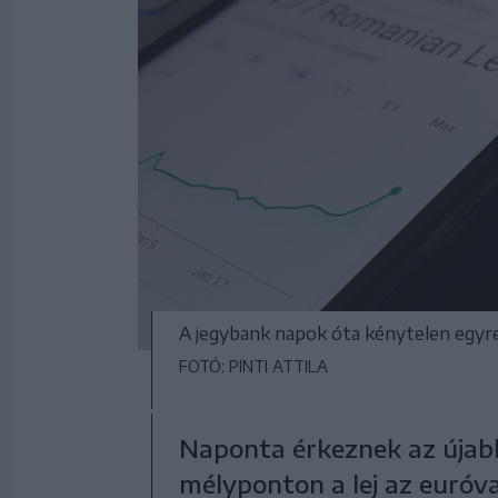
A jegybank napok óta kénytelen egy
FOTÓ: PINTI ATTILA
Naponta érkeznek az újabb
mélyponton a lej az euróv