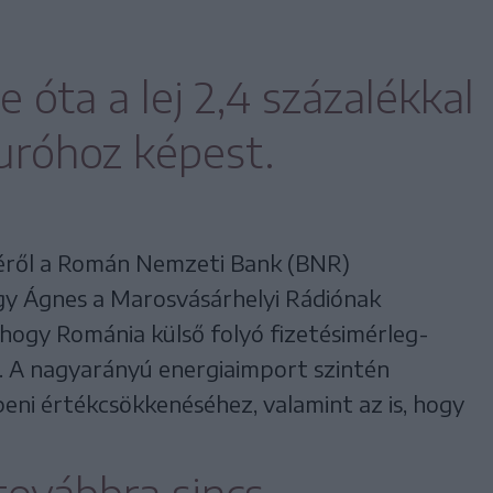
óta a lej 2,4 százalékkal
uróhoz képest.
séről a Román Nemzeti Bank (BNR)
gy Ágnes a Marosvásárhelyi Rádiónak
 hogy Románia külső folyó fizetésimérleg-
 A nagyarányú energiaimport szintén
beni értékcsökkenéséhez, valamint az is, hogy
továbbra sincs