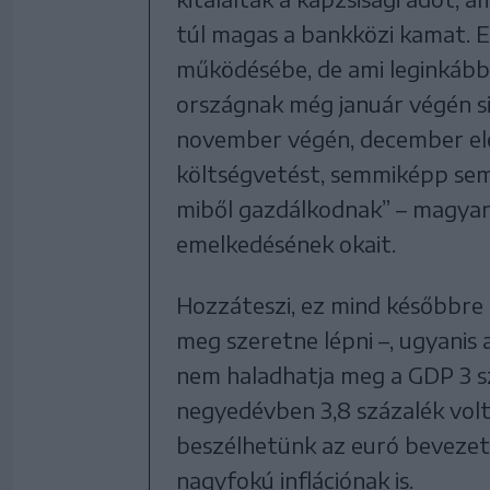
túl magas a bankközi kamat. 
működésébe, de ami leginkább 
országnak még január végén s
november végén, december ele
költségvetést, semmiképp sem 
miből gazdálkodnak” – magyar
emelkedésének okait.
Hozzáteszi, ez mind későbbre 
meg szeretne lépni –, ugyanis
nem haladhatja meg a GDP 3 s
negyedévben 3,8 százalék volt, 
beszélhetünk az euró bevezet
nagyfokú inflációnak is.