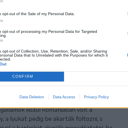
In
ülföldről kell megvegyük az
o opt-out of the Sale of my Personal Data.
nti a költségvetés
In
ző, ami kibillentette a
to opt-out of processing my Personal Data for Targeted
itikai hatalom mindent
ing.
In
embereket megnyugtassa, nem
olni, hanem szimpátiát
o opt-out of Collection, Use, Retention, Sale, and/or Sharing
ersonal Data that Is Unrelated with the Purposes for which it
lected.
Out
értő, utalva a minimálbérek emelkedésére, a
 az üdülőjegyekre vagy a szeptemberi
CONFIRM
nd rengeteg pénzébe került az államnak.
Data Deletion
Data Access
Privacy Policy
t, hogy elfogyott a pénzük. A 2018-as év
agállamok közül Romániában volt a
, a lyukat pedig be akarták foltozni, s
amivel a bankokat akarják megadóztatni, ha