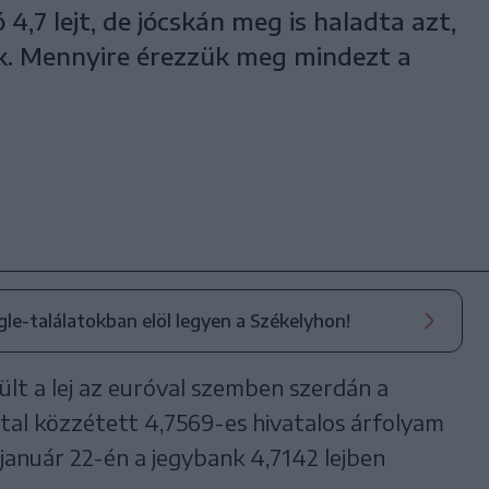
4,7 lejt, de jócskán meg is haladta azt,
k. Mennyire érezzük meg mindezt a
ogle-találatokban elöl legyen a Székelyhon!
lt a lej az euróval szemben szerdán a
al közzétett 4,7569-es hivatalos árfolyam
január 22-én a jegybank 4,7142 lejben