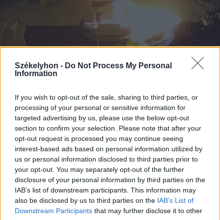
Székelyhon -
Do Not Process My Personal
Information
2026. július 28., kedd
If you wish to opt-out of the sale, sharing to third parties, or
Szentségtörő üzenetek és
processing of your personal or sensitive information for
targeted advertising by us, please use the below opt-out
vandalizmus a medjugorjei Mária-
section to confirm your selection. Please note that after your
szobornál – térfigyelő rögzítette a
opt-out request is processed you may continue seeing
gyújtogatást
interest-based ads based on personal information utilized by
us or personal information disclosed to third parties prior to
your opt-out. You may separately opt-out of the further
disclosure of your personal information by third parties on the
IAB’s list of downstream participants. This information may
also be disclosed by us to third parties on the
IAB’s List of
Downstream Participants
that may further disclose it to other