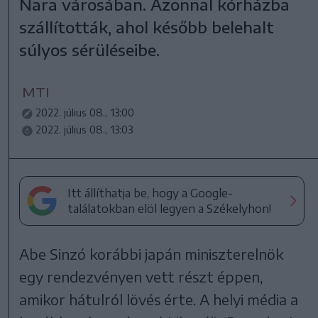
Nara városában. Azonnal kórházba
szállították, ahol később belehalt
súlyos sérüléseibe.
MTI
2022. július 08., 13:00
2022. július 08., 13:03
Itt állíthatja be, hogy a Google-
találatokban elöl legyen a Székelyhon!
Abe Sinzó korábbi japán miniszterelnök
egy rendezvényen vett részt éppen,
amikor hátulról lövés érte. A helyi média a