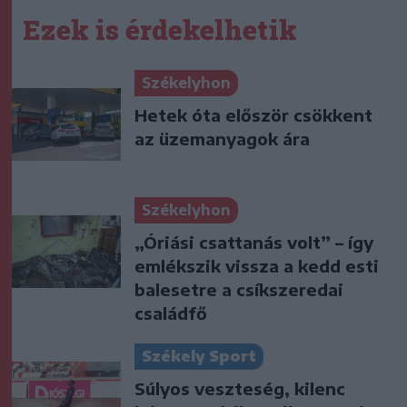
Ezek is érdekelhetik
Székelyhon
Hetek óta először csökkent
az üzemanyagok ára
Székelyhon
„Óriási csattanás volt” – így
emlékszik vissza a kedd esti
balesetre a csíkszeredai
családfő
Székely Sport
Súlyos veszteség, kilenc