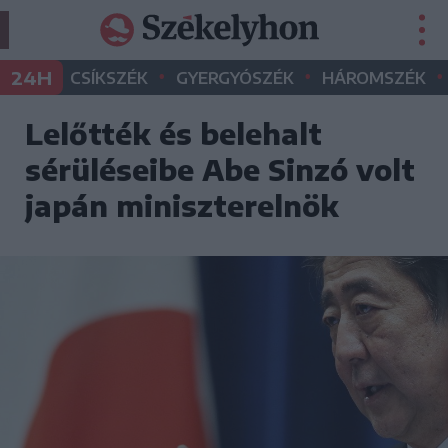
•
•
•
24H
CSÍKSZÉK
GYERGYÓSZÉK
HÁROMSZÉK
Lelőtték és belehalt
sérüléseibe Abe Sinzó volt
japán miniszterelnök