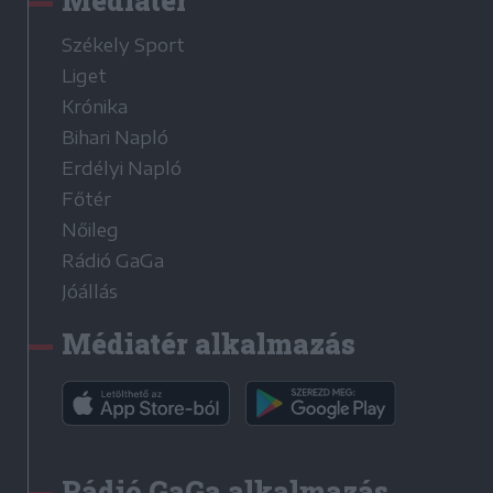
Médiatér
Székely Sport
Liget
Krónika
Bihari Napló
Erdélyi Napló
Főtér
Nőileg
Rádió GaGa
Jóállás
Médiatér alkalmazás
Rádió GaGa alkalmazás