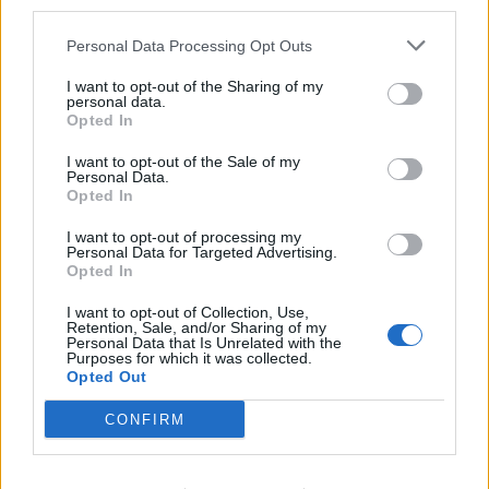
third parties.
Personal Data Processing Opt Outs
I want to opt-out of the Sharing of my
personal data.
Opted In
I want to opt-out of the Sale of my
Personal Data.
Opted In
I want to opt-out of processing my
Personal Data for Targeted Advertising.
Opted In
2026. július 19., vasárnap
I want to opt-out of Collection, Use,
Őrizetbe vették a Romániában is
Retention, Sale, and/or Sharing of my
Personal Data that Is Unrelated with the
súlyos bűncselekményekkel vádolt
Purposes for which it was collected.
Tate testvéreket
Opted Out
CONFIRM