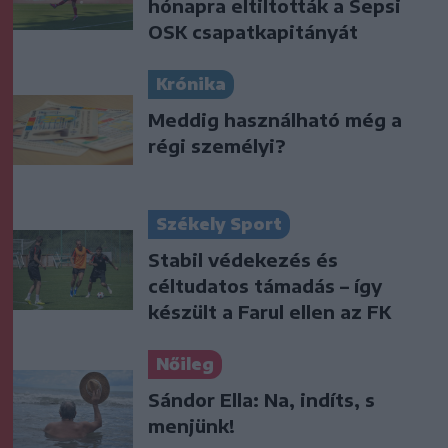
hónapra eltiltották a Sepsi
OSK csapatkapitányát
Krónika
Meddig használható még a
régi személyi?
Székely Sport
Stabil védekezés és
céltudatos támadás – így
készült a Farul ellen az FK
Nőileg
Sándor Ella: Na, indíts, s
menjünk!