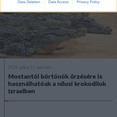
Data Deletion
Data Access
Privacy Policy
2026. július 17., péntek
Mostantól börtönök őrzésére is
használhatóak a nílusi krokodilok
Izraelben