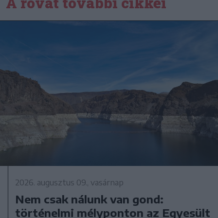
A rovat további cikkei
2026. augusztus 09., vasárnap
Nem csak nálunk van gond:
történelmi mélyponton az Egyesült