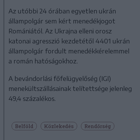
Az utóbbi 24 órában egyetlen ukrán
állampolgár sem kért menedékjogot
Romániától. Az Ukrajna elleni orosz
katonai agresszió kezdetétől 4401 ukrán
állampolgár fordult menedékkérelemmel
a román hatóságokhoz.
A bevándorlási főfelügyelőség (IGI)
menekültszállásainak telítettsége jelenleg
49,4 százalékos.
Belföld
Közlekedés
Rendőrség