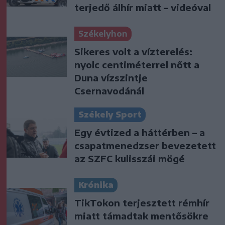
terjedő álhír miatt – videóval
Székelyhon
Sikeres volt a vízterelés:
nyolc centiméterrel nőtt a
Duna vízszintje
Csernavodánál
Székely Sport
Egy évtized a háttérben – a
csapatmenedzser bevezetett
az SZFC kulisszái mögé
Krónika
TikTokon terjesztett rémhír
miatt támadtak mentősökre