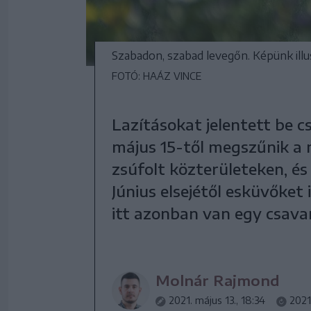
Szabadon, szabad levegőn. Képünk illu
FOTÓ: HAÁZ VINCE
Lazításokat jelentett be c
május 15-től megszűnik a
zsúfolt közterületeken, és 
Június elsejétől esküvőket 
itt azonban van egy csava
Molnár Rajmond
2021. május 13., 18:34
2021