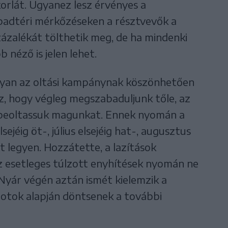
orlát. Ugyanez lesz érvényes a
abadtéri mérkőzéseken a résztvevők a
zázalékát tölthetik meg, de ha mindenki
 néző is jelen lehet.
ugyan az oltási kampánynak köszönhetően
z, hogy végleg megszabaduljunk tőle, az
 beoltassuk magunkat. Ennek nyomán a
sejéig öt-, július elsejéig hat-, augusztus
tt legyen. Hozzátette, a lazítások
z esetleges túlzott enyhítések nyomán ne
 Nyár végén aztán ismét kielemzik a
apotok alapján döntsenek a további