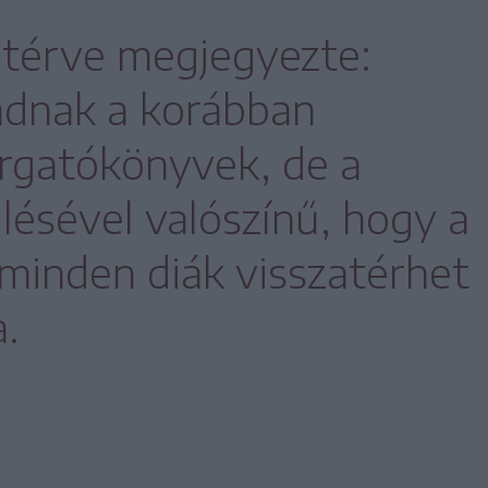
kitérve megjegyezte:
adnak a korábban
orgatókönyvek, de a
lésével valószínű, hogy a
minden diák visszatérhet
a.