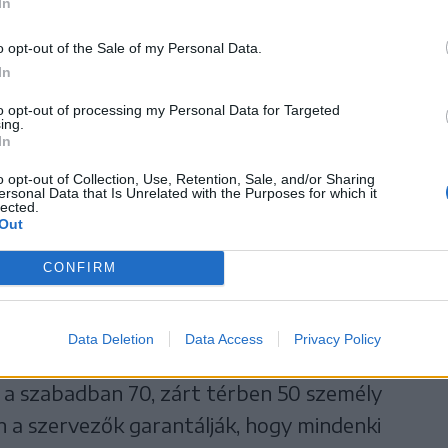
In
o opt-out of the Sale of my Personal Data.
In
zélésen kidolgozták a nyári lazítások
to opt-out of processing my Personal Data for Targeted
ing.
In
o opt-out of Collection, Use, Retention, Sale, and/or Sharing
ersonal Data that Is Unrelated with the Purposes for which it
nyhítések június elsejétől
lected.
Out
CONFIRM
Data Deletion
Data Access
Privacy Policy
di rendezvények – esküvők, keresztelők –
 a szabadban 70, zárt térben 50 személy
n a szervezők garantálják, hogy mindenki