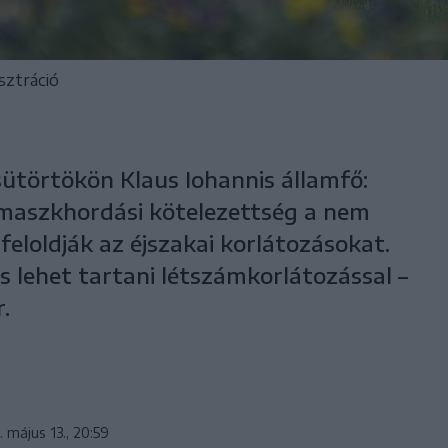
sztráció
sütörtökön Klaus Iohannis államfő:
 maszkhordási kötelezettség a nem
feloldják az éjszakai korlátozásokat.
is lehet tartani létszámkorlátozással –
r.
. május 13., 20:59