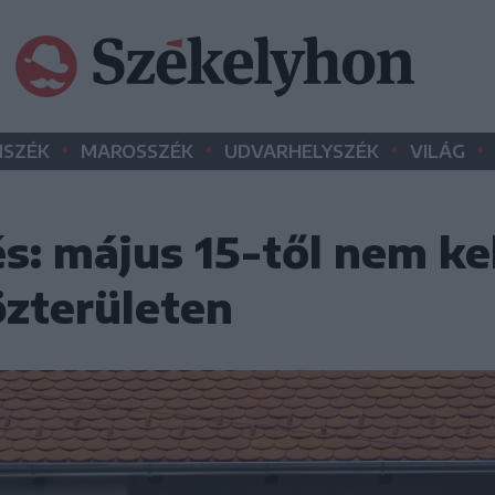
•
•
•
•
SZÉK
MAROSSZÉK
UDVARHELYSZÉK
VILÁG
s: május 15-től nem ke
közterületen