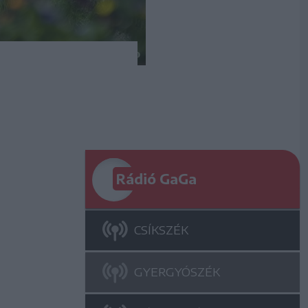
Rádió GaGa
CSÍKSZÉK
GYERGYÓSZÉK