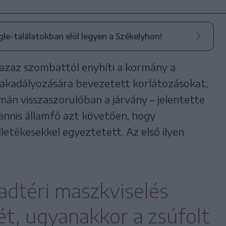
ogle-találatokban elöl legyen a Székelyhon!
 azaz szombattól enyhíti a kormány a
akadályozására bevezetett korlátozásokat,
án visszaszorulóban a járvány – jelentette
annis államfő azt követően, hogy
letékesekkel egyeztetett. Az első ilyen
badtéri maszkviselés
ét, ugyanakkor a zsúfolt