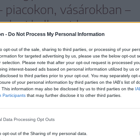
– piacokon, vásárokban –
rdani kell majd.
on -
Do Not Process My Personal Information
to opt-out of the sale, sharing to third parties, or processing of your per
árási tilalmat is, ami azt is maga után vonja,
formation for targeted advertising by us, please use the below opt-out s
r selection. Please note that after your opt-out request is processed y
eing interest-based ads based on personal information utilized by us or
disclosed to third parties prior to your opt-out. You may separately opt-
losure of your personal information by third parties on the IAB’s list of
atartási idejét sem
. This information may also be disclosed by us to third parties on the
IA
Participants
that may further disclose it to other third parties.
ovább, vagyis tetszőleges
tva tarthatnak, nem kell
l Data Processing Opt Outs
o opt-out of the Sharing of my personal data.
bezárniuk.