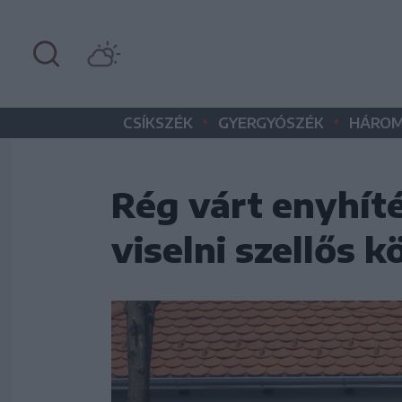
•
•
CSÍKSZÉK
GYERGYÓSZÉK
HÁROM
Rég várt enyhíté
viselni szellős 