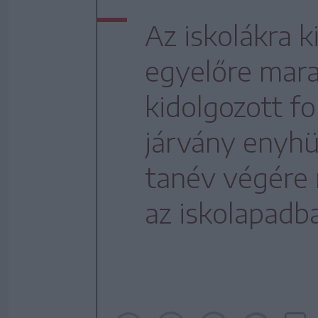
Az iskolákra 
egyelőre mar
kidolgozott f
járvány enyhü
tanév végére 
az iskolapadb