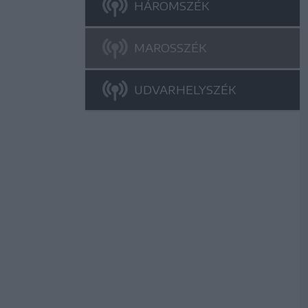
HÁROMSZÉK
MAROSSZÉK
UDVARHELYSZÉK