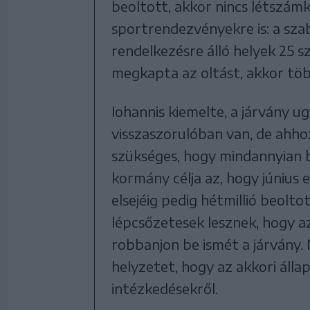
beoltott, akkor nincs létszámk
sportrendezvényekre is: a sz
rendelkezésre álló helyek 25 s
megkapta az oltást, akkor több
Iohannis kiemelte, a járvány 
visszaszorulóban van, de ahho
szükséges, hogy mindannyian
kormány célja az, hogy június el
elsejéig pedig hétmillió beolto
lépcsőzetesek lesznek, hogy a
robbanjon be ismét a járvány.
helyzetet, hogy az akkori áll
intézkedésekről.