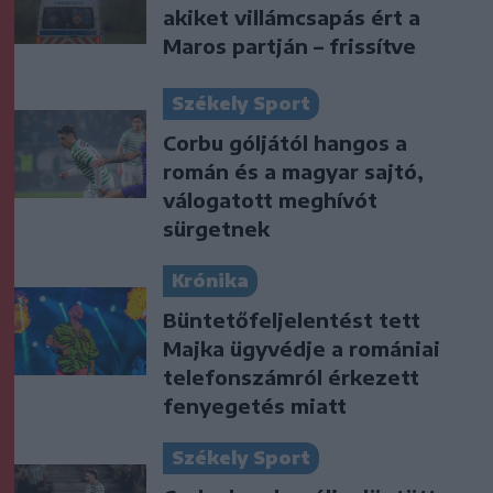
akiket villámcsapás ért a
Maros partján – frissítve
Székely Sport
Corbu góljától hangos a
román és a magyar sajtó,
válogatott meghívót
sürgetnek
Krónika
Büntetőfeljelentést tett
Majka ügyvédje a romániai
telefonszámról érkezett
fenyegetés miatt
Székely Sport