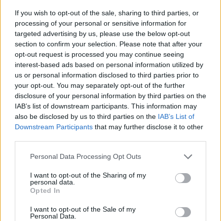
2026. július 19., vasárnap
If you wish to opt-out of the sale, sharing to third parties, or
Őrizetbe vették a Romániában is
processing of your personal or sensitive information for
súlyos bűncselekményekkel vádolt
targeted advertising by us, please use the below opt-out
Tate testvéreket
section to confirm your selection. Please note that after your
opt-out request is processed you may continue seeing
interest-based ads based on personal information utilized by
us or personal information disclosed to third parties prior to
your opt-out. You may separately opt-out of the further
disclosure of your personal information by third parties on the
IAB’s list of downstream participants. This information may
also be disclosed by us to third parties on the
IAB’s List of
Downstream Participants
that may further disclose it to other
third parties.
Personal Data Processing Opt Outs
I want to opt-out of the Sharing of my
personal data.
Opted In
I want to opt-out of the Sale of my
Personal Data.