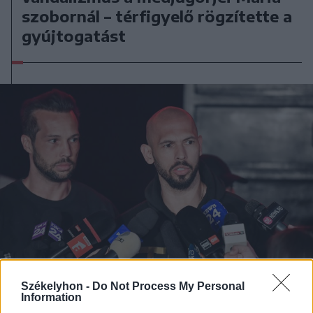
szobornál – térfigyelő rögzítette a
gyújtogatást
Székelyhon -
Do Not Process My Personal
Information