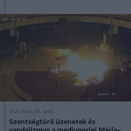
2026. július 28., kedd
Szentségtörő üzenetek és
vandalizmus a medjugorjei Mária-