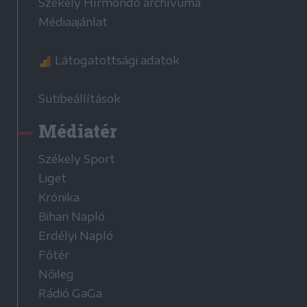
Székely Hírmondó archívuma
Médiaajánlat
Látogatottsági adatok
Sütibeállítások
Médiatér
Székely Sport
Liget
Krónika
Bihari Napló
Erdélyi Napló
Főtér
Nőileg
Rádió GaGa