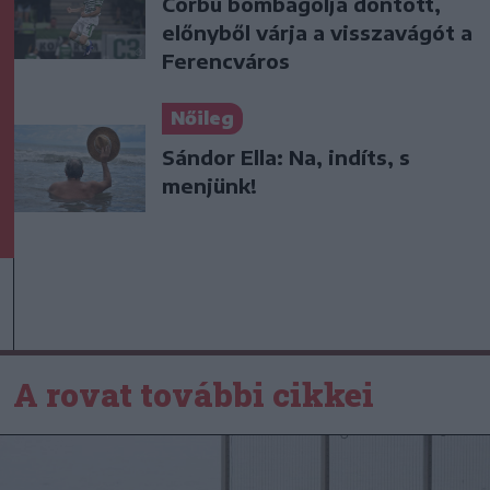
Corbu bombagólja döntött,
előnyből várja a visszavágót a
Ferencváros
Nőileg
Sándor Ella: Na, indíts, s
menjünk!
A rovat további cikkei