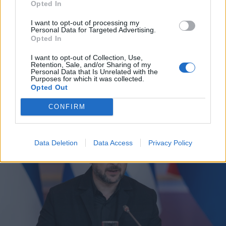
2026. július 17., péntek
Opted In
Mostantól börtönök őrzésére is
I want to opt-out of processing my
használhatóak a nílusi krokodilok
Personal Data for Targeted Advertising.
Opted In
Izraelben
I want to opt-out of Collection, Use,
Retention, Sale, and/or Sharing of my
Personal Data that Is Unrelated with the
Purposes for which it was collected.
Opted Out
CONFIRM
Data Deletion
Data Access
Privacy Policy