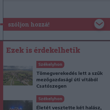
szóljon hozzá!
Ezek is érdekelhetik
Székelyhon
Tömegverekedés lett a szűk
mezőgazdasági úti vitából
Csatószegen
Székelyhon
Életét vesztette két halász,