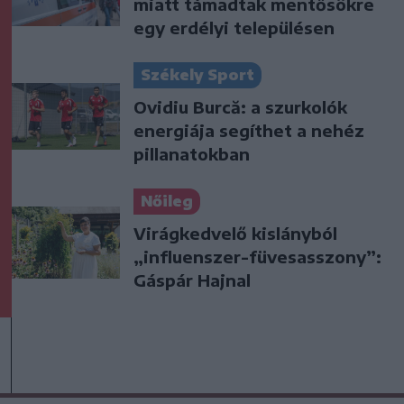
miatt támadtak mentősökre
egy erdélyi településen
Székely Sport
Ovidiu Burcă: a szurkolók
energiája segíthet a nehéz
pillanatokban
Nőileg
Virágkedvelő kislányból
„influenszer-füvesasszony”:
Gáspár Hajnal