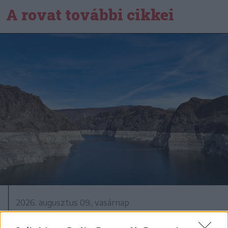
A rovat további cikkei
2026. augusztus 09., vasárnap
Nem csak nálunk van gond: