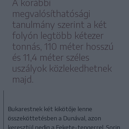
A korábbi
megvalósíthatósági
tanulmány szerint a két
folyón legtöbb kétezer
tonnás, 110 méter hosszú
és 11,4 méter széles
uszályok közlekedhetnek
majd.
Bukarestnek két kikötője lenne
összeköttetésben a Dunával, azon
keresztül pedig a Fekete-tengerrel. Sorin