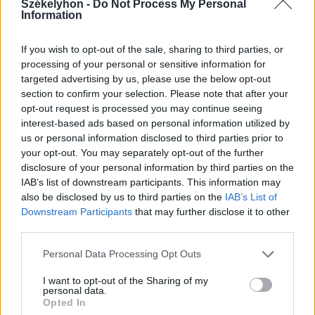
Székelyhon -
Do Not Process My Personal
történelmi mélyponton az Egyesült
Information
Államok legnagyobb
víztározójának szintje
If you wish to opt-out of the sale, sharing to third parties, or
processing of your personal or sensitive information for
targeted advertising by us, please use the below opt-out
section to confirm your selection. Please note that after your
opt-out request is processed you may continue seeing
interest-based ads based on personal information utilized by
us or personal information disclosed to third parties prior to
your opt-out. You may separately opt-out of the further
disclosure of your personal information by third parties on the
IAB’s list of downstream participants. This information may
also be disclosed by us to third parties on the
IAB’s List of
Downstream Participants
that may further disclose it to other
third parties.
Personal Data Processing Opt Outs
I want to opt-out of the Sharing of my
personal data.
Opted In