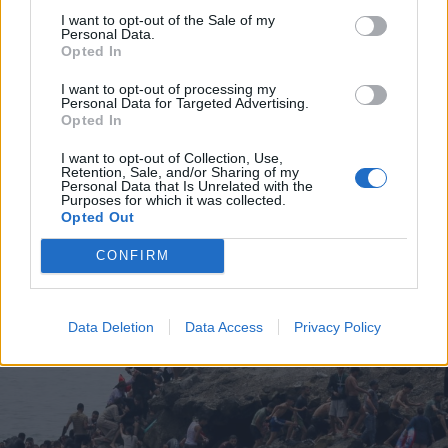
I want to opt-out of the Sale of my
Personal Data.
Opted In
2026. augusztus 08., szombat
I want to opt-out of processing my
Personal Data for Targeted Advertising.
A Tate-testvérek szabadlábra
Opted In
helyezését kérik ügyvédeik
I want to opt-out of Collection, Use,
Retention, Sale, and/or Sharing of my
Personal Data that Is Unrelated with the
Purposes for which it was collected.
Opted Out
CONFIRM
Data Deletion
Data Access
Privacy Policy