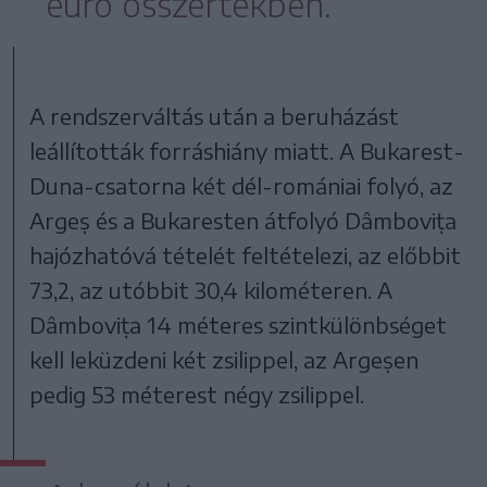
euró összértékben.
A rendszerváltás után a beruházást
leállították forráshiány miatt. A Bukarest-
Duna-csatorna két dél-romániai folyó, az
Argeș és a Bukaresten átfolyó Dâmbovița
hajózhatóvá tételét feltételezi, az előbbit
73,2, az utóbbit 30,4 kilométeren. A
Dâmbovița 14 méteres szintkülönbséget
kell leküzdeni két zsilippel, az Argeșen
pedig 53 méterest négy zsilippel.