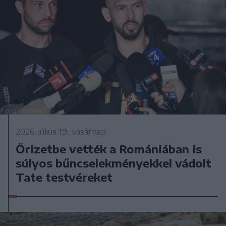
2026. július 19., vasárnap
Őrizetbe vették a Romániában is
súlyos bűncselekményekkel vádolt
Tate testvéreket