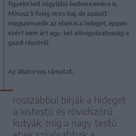
figyelni kell négylábú kedvenceinkre is.
Mínusz 5 fokig nincs baj, de azalatt
megszenvedik az ebek is a hideget, éppen
ezért nem árt egy-két elővigyázatosság a
gazdi részéről.
Az állatorvos rámutat,
rosszabbul bírják a hideget
a kistestű és rövidszőrű
kutyák, míg a nagy testű
ebek szívósabbak a