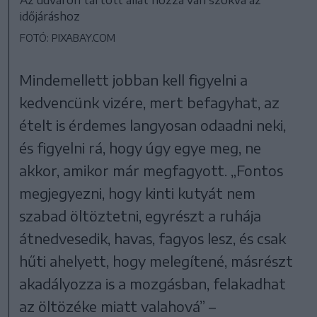
időjáráshoz
FOTÓ: PIXABAY.COM
Mindemellett jobban kell figyelni a
kedvencünk vizére, mert befagyhat, az
ételt is érdemes langyosan odaadni neki,
és figyelni rá, hogy úgy egye meg, ne
akkor, amikor már megfagyott. „Fontos
megjegyezni, hogy kinti kutyát nem
szabad öltöztetni, egyrészt a ruhája
átnedvesedik, havas, fagyos lesz, és csak
hűti ahelyett, hogy melegítené, másrészt
akadályozza is a mozgásban, felakadhat
az öltözéke miatt valahová” –