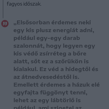
fagyos időszak.
„Elsősorban érdemes neki
egy kis plusz energiát adni,
például egy-egy darab
szalonnát, hogy legyen egy
kis védő zsírréteg a bőre
alatt, sőt ez a szőrükön is
kialakul. Ez véd a hidegtől és
az átnedvesedéstől is.
Emellett érdemes a házuk elé
egyfajta függönyt tenni,
lehet az egy lábtörlő is
például, ami szigetel az