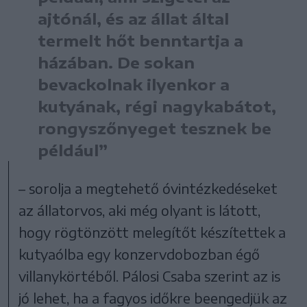
ajtónál, és az állat által
termelt hőt benntartja a
házában. De sokan
bevackolnak ilyenkor a
kutyának, régi nagykabátot,
rongyszőnyeget tesznek be
például”
– sorolja a megtehető óvintézkedéseket
az állatorvos, aki még olyant is látott,
hogy rögtönzött melegítőt készítettek a
kutyaólba egy konzervdobozban égő
villanykörtéből. Pálosi Csaba szerint az is
jó lehet, ha a fagyos időkre beengedjük az