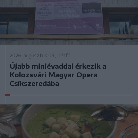
2026. augusztus 03., hétfő
Újabb miniévaddal érkezik a
Kolozsvári Magyar Opera
Csíkszeredába