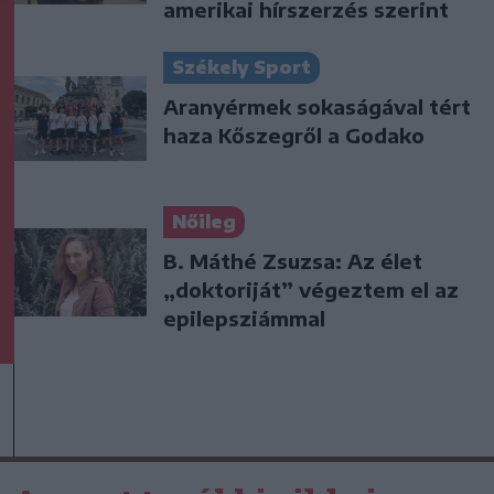
amerikai hírszerzés szerint
Székely Sport
Aranyérmek sokaságával tért
haza Kőszegről a Godako
Nőileg
B. Máthé Zsuzsa: Az élet
„doktoriját” végeztem el az
epilepsziámmal