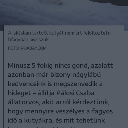
A lakásban tartott kutyát nem árt felöltöztetni,
hfagyban kivisszük
FOTÓ: PIXABAY.COM
Mínusz 5 fokig nincs gond, azalatt
azonban már bizony négylábú
kedvenceink is megszenvedik a
hideget – állítja Pálosi Csaba
állatorvos, akit arról kérdeztünk,
hogy mennyire veszélyes a fagyos
idő a kutyákra, és mit tehetünk