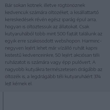
Bár sokan kötnek, illetve rögtönöznek
kedvencük számára öltözéket, a kisállattartó
kereskedések révén egész iparág épül arra,
hogyan is öltöztessük az állatokat. Csak
kutyaruhából több mint 500 fajtát találunk az
egyik erre szakosodott webshopon. Harminc-
negyven lejért lehet már vízálló ruhát kapni
kistestű kedvenceinkre, 50 lejért akciósan téli
ruházatot is számára vagy épp pulóvert. A
nagyobb kutyákra természetesen drágább az
öltözék is, a legdrágább téli kutyaruháért 374
lejt kérnek el.