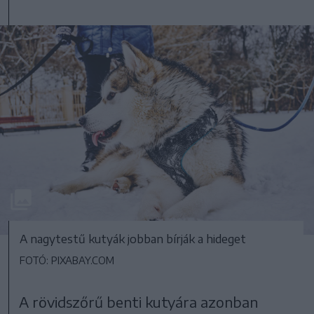
A nagytestű kutyák jobban bírják a hideget
FOTÓ: PIXABAY.COM
A rövidszőrű benti kutyára azonban