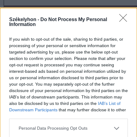
Székelyhon -
Do Not Process My Personal
Information
If you wish to opt-out of the sale, sharing to third parties, or
processing of your personal or sensitive information for
targeted advertising by us, please use the below opt-out
section to confirm your selection. Please note that after your
szóljon hozzá!
opt-out request is processed you may continue seeing
interest-based ads based on personal information utilized by
us or personal information disclosed to third parties prior to
your opt-out. You may separately opt-out of the further
disclosure of your personal information by third parties on the
Ezek is érdekelhetik
IAB’s list of downstream participants. This information may
also be disclosed by us to third parties on the
IAB’s List of
Downstream Participants
that may further disclose it to other
Székelyhon
third parties.
Tizenegy település maradhat
Personal Data Processing Opt Outs
víz nélkül Udvarhelyszéken