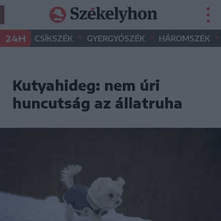
•
•
•
24H
CSÍKSZÉK
GYERGYÓSZÉK
HÁROMSZÉK
Kutyahideg: nem úri
huncutság az állatruha