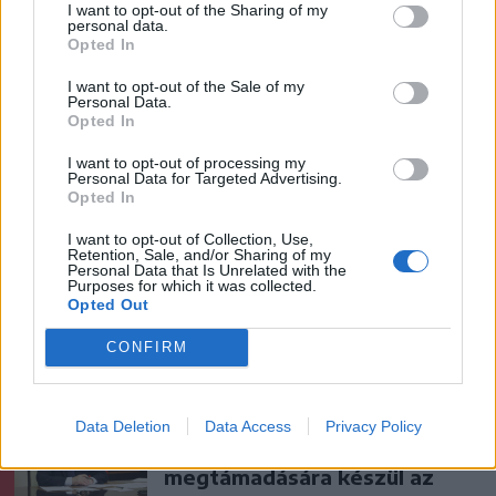
I want to opt-out of the Sharing of my
personal data.
Opted In
Székelyhon
I want to opt-out of the Sale of my
Personal Data.
Húsdarálógépbe szorult egy
Opted In
kétéves gyerek keze, a
I want to opt-out of processing my
tűzoltókra is szükség volt a
Personal Data for Targeted Advertising.
Opted In
műtőben
I want to opt-out of Collection, Use,
Székely Sport
Retention, Sale, and/or Sharing of my
Personal Data that Is Unrelated with the
Purposes for which it was collected.
A gól már összejött, az
Opted Out
áttörés még nem az FK-nak
(videóval)
CONFIRM
Krónika
Data Deletion
Data Access
Privacy Policy
Putyin egy NATO-tagállam
megtámadására készül az