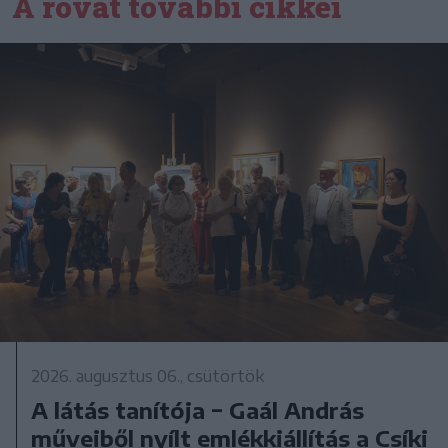
A rovat további cikkei
2026. augusztus 06., csütörtök
A látás tanítója − Gaál András
műveiből nyílt emlékkiállítás a Csíki