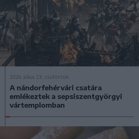
2026. július 23., csütörtök
A nándorfehérvári csatára
emlékeztek a sepsiszentgyörgyi
vártemplomban