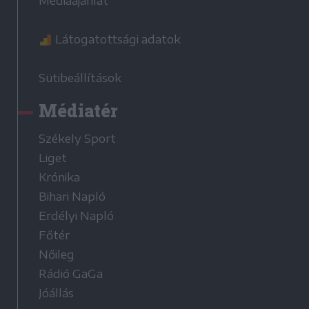
Médiaajánlat
Látogatottsági adatok
Sütibeállítások
Médiatér
Székely Sport
Liget
Krónika
Bihari Napló
Erdélyi Napló
Főtér
Nőileg
Rádió GaGa
Jóállás