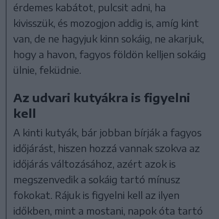
érdemes kabátot, pulcsit adni, ha
kivisszük, és mozogjon addig is, amíg kint
van, de ne hagyjuk kinn sokáig, ne akarjuk,
hogy a havon, fagyos földön kelljen sokáig
ülnie, feküdnie.
Az udvari kutyákra is figyelni
kell
A kinti kutyák, bár jobban bírják a fagyos
időjárást, hiszen hozzá vannak szokva az
időjárás változásához, azért azok is
megszenvedik a sokáig tartó mínusz
fokokat. Rájuk is figyelni kell az ilyen
időkben, mint a mostani, napok óta tartó