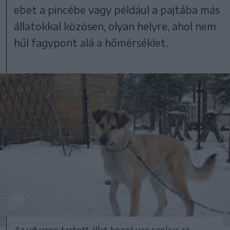
ebet a pincébe vagy például a pajtába más
állatokkal közösen, olyan helyre, ahol nem
hűl fagypont alá a hőmérséklet.
Az udvaron tartott állat hozzá van szokva az